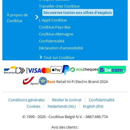
Travailler chez Coolblue
Découvrez toutes nos offres d'emplois
À propos de
L'Appli Coolblue
Coolblue
Coolblue Pays-Bas
Coolblue Allemagne
Confidentialité
Déclaration d'accessibilité
Tout sur Coolblue
Payer avec MasterCard et Visa via ClickToPay
Payer avec des écochèques
Payer avec Bancontact
Payer avec ApplePay
Webshop Trustmark 
Payer avec PayPal
Best
Retail Hi-Fi Electro Brand 2024
Trustprofile de Coolblue
Expédition et livraison avec bPost
Conditions générales
Résilier le contrat
Confidentialité
Cookies
Nederlands (NL)
English (EN)
© 1999 - 2026 - Coolblue België N.V. - 0867.686.774
Avis des clients :