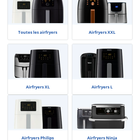
Toutes les airfryers
Airfryers XXL
Airfryers XL
Airfryers L
Airfryers Philips
Airfryers Ninja