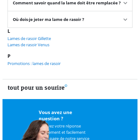
Comment savoir quand la lame doit être remplacée ?
Où dois-je jeter ma lame de rasoir ?
L
Lames de rasoir Gillette
Lames de rasoir Venus
P
Promotions : lames de rasoir
tout pour un sourire
11 vrais
Vous avez une
question ?
Trouvez votre réponse
rapidement et facilement
sur
la page de notre service