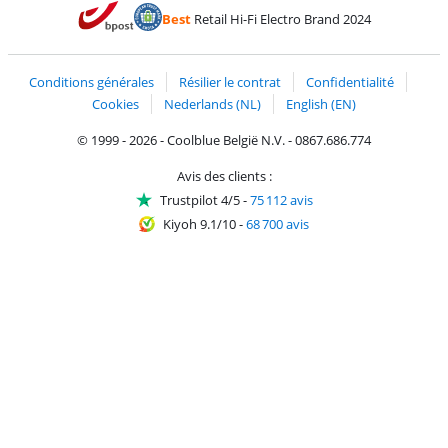
Payer avec MasterCard et Visa via ClickToPay
Payer avec des écochèques
Payer avec Bancontact
Payer avec ApplePay
Webshop Trustmark 
Payer avec PayPal
Best
Retail Hi-Fi Electro Brand 2024
Trustprofile de Coolblue
Expédition et livraison avec bPost
Conditions générales
Résilier le contrat
Confidentialité
Cookies
Nederlands (NL)
English (EN)
© 1999 - 2026 - Coolblue België N.V. - 0867.686.774
Avis des clients :
Trustpilot 4/5
-
75 112 avis
Kiyoh 9.1/10
-
68 700 avis