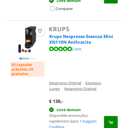
Livré demain
Comparer
Krups Nespresso Essenza Mini
XN110N Anthracite
La note est de 9,8 sur 10, basée sur 2 avis.
2 avis
50 capsules
achetées, 50
gratuites
Nespresso Original
|
Expresso,
Lungo
|
Nespresso Original
€
130
,-
Livré demain
Disponible encore plus
rapidement dans
1 magasin
Coolblue