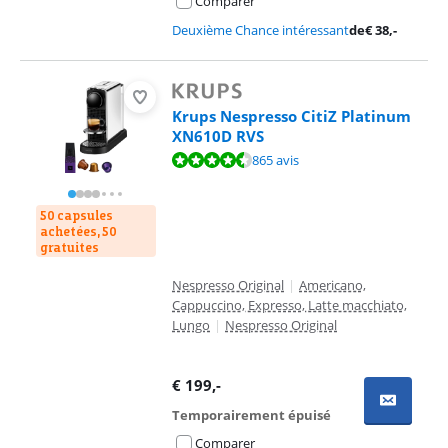
Comparer
Deuxième Chance intéressant
de
€
38
,-
Krups Nespresso CitiZ Platinum
XN610D RVS
La note est de 8,8 sur 10, basée sur 865 avis.
865 avis
50 capsules
achetées, 50
gratuites
Nespresso Original
|
Americano,
Cappuccino, Expresso, Latte macchiato,
Lungo
|
Nespresso Original
€
199
,-
Temporairement épuisé
Comparer