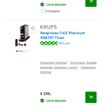
Livré demain
Comparer
Nespresso CitiZ Platinum
XN610T Titan
La note est de 8,8 sur 10, basée sur 865 avis.
865 avis
Nespresso Original
|
Americano, Double
expresso, Expresso, Lungo
|
Nespresso
Original
€
230
,-
Livré demain