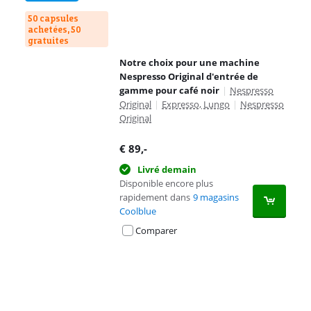
50 capsules
achetées, 50
gratuites
Notre choix pour une machine
Nespresso Original d'entrée de
gamme pour café noir
|
Nespresso
Original
|
Expresso, Lungo
|
Nespresso
Original
€
89
,-
Livré demain
Disponible encore plus
rapidement dans
9 magasins
Coolblue
Comparer
Advertentie