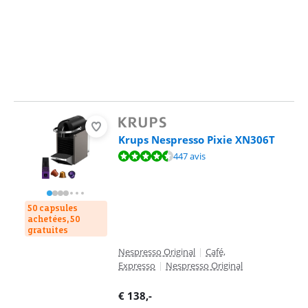
Krups Nespresso Pixie XN306T
La note est de 8,6 sur 10, basée sur 447 avis.
447 avis
50 capsules
achetées, 50
gratuites
Nespresso Original
|
Café,
Expresso
|
Nespresso Original
€
138
,-