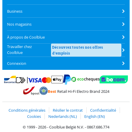
Business
Nos magasins
À propos de Coolblue
Travailler chez
Découvrez toutes nos offres
Coolblue
d'emplois
Connexion
Payer avec MasterCard et Visa via ClickToPay
Payer avec des écochèques
Payer avec Bancontact
Payer avec ApplePay
Webshop Trustmark 
Payer avec PayPal
Best
Retail Hi-Fi Electro Brand 2024
Trustprofile de Coolblue
Expédition et livraison avec bPost
Conditions générales
Résilier le contrat
Confidentialité
Cookies
Nederlands (NL)
English (EN)
© 1999 - 2026 - Coolblue België N.V. - 0867.686.774