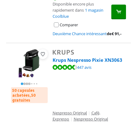
Disponible encore plus
rapidement dans
1 magasin
Coolblue
Comparer
Deuxième Chance intéressant
de
€
91
,-
Krups Nespresso Pixie XN3063
La note est de 8,6 sur 10, basée sur 447 avis.
447 avis
50 capsules
achetées, 50
gratuites
Nespresso Original
|
Café,
Expresso
|
Nespresso Original