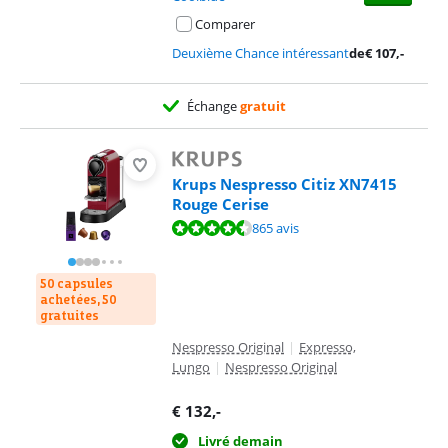
Comparer
Deuxième Chance intéressant
de
€
107
,-
Échange
gratuit
Krups Nespresso Citiz XN7415
Rouge Cerise
La note est de 8,8 sur 10, basée sur 865 avis.
865 avis
50 capsules
achetées, 50
gratuites
Nespresso Original
|
Expresso,
Lungo
|
Nespresso Original
€
132
,-
Livré demain