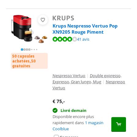
Krups Nespresso Vertuo Pop
XN9205 Rouge Piment
La note est de 8,1 sur 10, basée sur 41 avis.
41 avis
50 capsules
achetées, 50
gratuites
Nespresso Vertuo
|
Double expresso,
Expresso, Gran lungo, Mug
|
Nespresso
Vertuo
€
75
,-
Livré demain
Disponible encore plus
rapidement dans
1 magasin
Coolblue