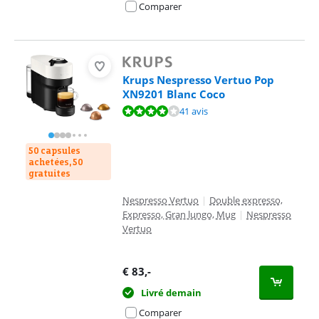
Comparer
Krups Nespresso Vertuo Pop
XN9201 Blanc Coco
La note est de 8,1 sur 10, basée sur 41 avis.
41 avis
50 capsules
achetées, 50
gratuites
Nespresso Vertuo
|
Double expresso,
Expresso, Gran lungo, Mug
|
Nespresso
Vertuo
€
83
,-
Livré demain
Comparer