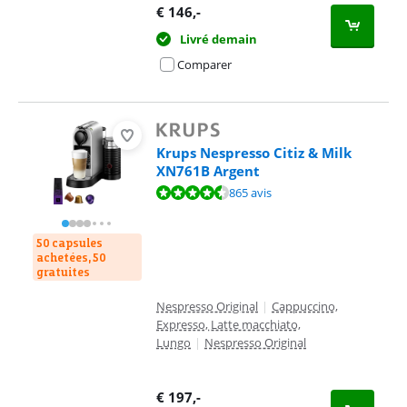
€
146
,-
Livré demain
Comparer
Krups Nespresso Citiz & Milk
XN761B Argent
La note est de 8,8 sur 10, basée sur 865 avis.
865 avis
50 capsules
achetées, 50
gratuites
Nespresso Original
|
Cappuccino,
Expresso, Latte macchiato,
Lungo
|
Nespresso Original
€
197
,-