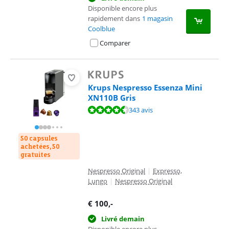
Disponible encore plus
rapidement dans
1 magasin
Coolblue
Comparer
Krups Nespresso Essenza Mini
XN110B Gris
La note est de 9,0 sur 10, basée sur 343 avis.
343 avis
50 capsules
achetées, 50
gratuites
Nespresso Original
|
Expresso,
Lungo
|
Nespresso Original
€
100
,-
Livré demain