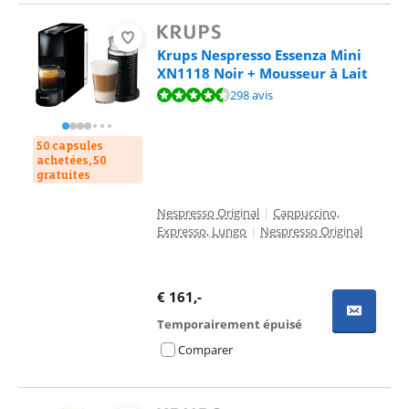
Krups Nespresso Essenza Mini
XN1118 Noir + Mousseur à Lait
La note est de 9,0 sur 10, basée sur 298 avis.
298 avis
50 capsules
achetées, 50
gratuites
Nespresso Original
|
Cappuccino,
Expresso, Lungo
|
Nespresso Original
€
161
,-
Temporairement épuisé
Comparer