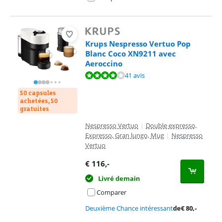
Krups Nespresso Vertuo Pop
Blanc Coco XN9211 avec
Aeroccino
La note est de 8,1 sur 10, basée sur 41 avis.
41 avis
50 capsules
achetées, 50
gratuites
Nespresso Vertuo
|
Double expresso,
Expresso, Gran lungo, Mug
|
Nespresso
Vertuo
€
116
,-
Livré demain
Comparer
Deuxième Chance intéressant
de
€
80
,-