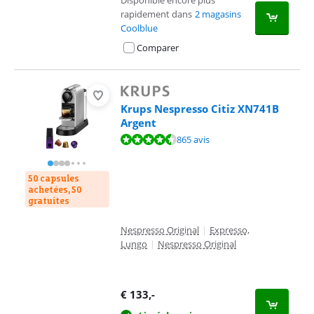
Disponible encore plus
rapidement dans
2 magasins
Coolblue
Comparer
Krups Nespresso Citiz XN741B
Argent
La note est de 8,8 sur 10, basée sur 865 avis.
865 avis
50 capsules
achetées, 50
gratuites
Nespresso Original
|
Expresso,
Lungo
|
Nespresso Original
€
133
,-