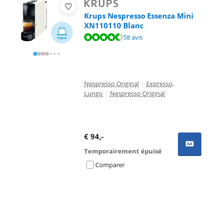
Krups Nespresso Essenza Mini
XN110110 Blanc
La note est de 9,0 sur 10, basée sur 58 avis.
58 avis
Nespresso Original
|
Expresso,
Lungo
|
Nespresso Original
€
94
,-
Temporairement épuisé
Comparer
Advertentie