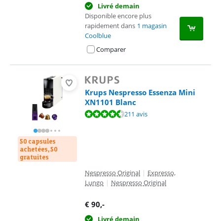
Livré demain
Disponible encore plus
rapidement dans
1 magasin
Coolblue
Comparer
Krups Nespresso Essenza Mini
XN1101 Blanc
La note est de 9,1 sur 10, basée sur 211 avis.
211 avis
50 capsules
achetées, 50
gratuites
Nespresso Original
|
Expresso,
Lungo
|
Nespresso Original
€
90
,-
Livré demain