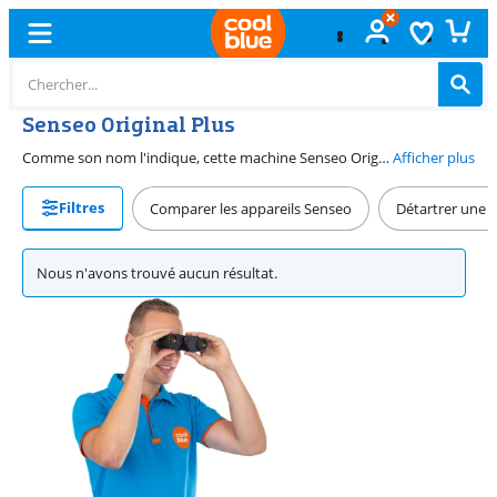
Senseo Original Plus
Comme son nom l'indique, cette machine Senseo Original a une fonction Plus. Grâce à la fonction Senseo Intensity Select, vous pouvez choisir entre deux types de café, à savoir un petit café fort ou un café doux plus fort. La machine distribue uniformément l'eau sur la dosette de café pour un goût riche, après quoi le café se pare d'une couche lisse de crème. Avec un réservoir d'eau plein, vous pouvez préparer 7 tasses de café d'affilée. Les Philips Senseo sont disponibles dans de nombreuses couleurs différentes.
Afficher plus
Filtres
Comparer les appareils Senseo
Détartrer une 
Nous n'avons trouvé aucun résultat.