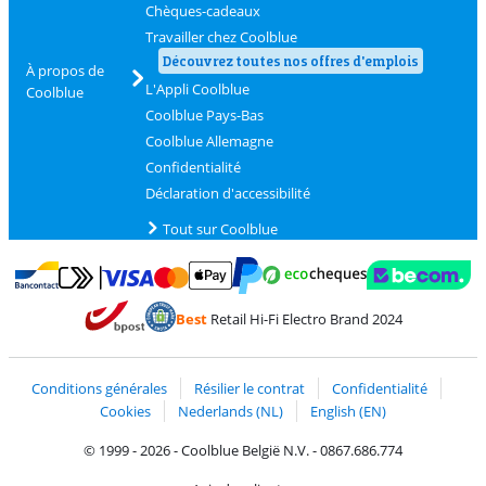
Chèques-cadeaux
Travailler chez Coolblue
Découvrez toutes nos offres d'emplois
À propos de
L'Appli Coolblue
Coolblue
Coolblue Pays-Bas
Coolblue Allemagne
Confidentialité
Déclaration d'accessibilité
Tout sur Coolblue
Payer avec MasterCard et Visa via ClickToPay
Payer avec des écochèques
Payer avec Bancontact
Payer avec ApplePay
Webshop Trustmark 
Payer avec PayPal
Best
Retail Hi-Fi Electro Brand 2024
Trustprofile de Coolblue
Expédition et livraison avec bPost
Conditions générales
Résilier le contrat
Confidentialité
Cookies
Nederlands (NL)
English (EN)
© 1999 - 2026 - Coolblue België N.V. - 0867.686.774