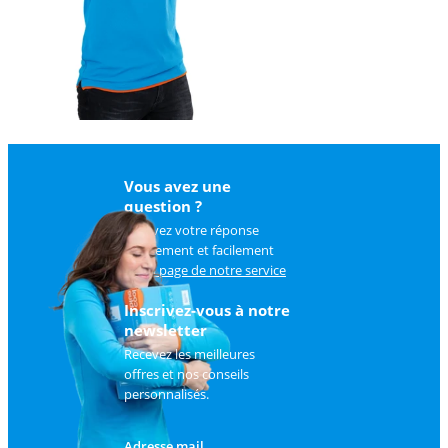
Vous avez une
question ?
Trouvez votre réponse
rapidement et facilement
sur
la page de notre service
client
.
Inscrivez-vous à notre
newsletter
Recevez les meilleures
offres et nos conseils
personnalisés.
Adresse mail