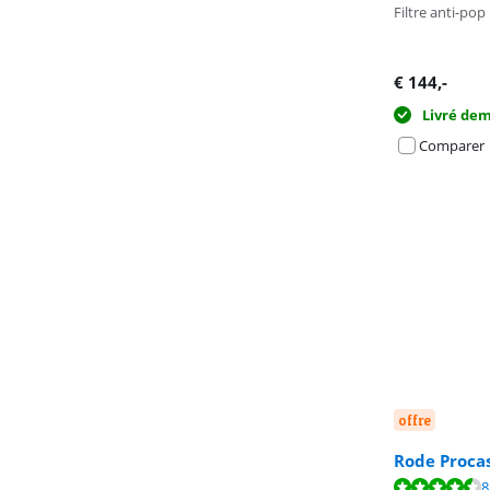
Filtre anti-pop
€
144
,-
Livré de
Comparer
offre
Rode Proca
La note est de 
8