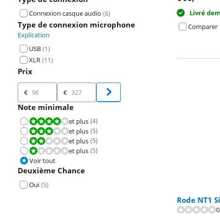
Livré de
Connexion casque audio
(
6
)
Type de connexion microphone
Comparer
Explication
USB
(
1
)
XLR
(
11
)
Prix
Prix
€
€
Note minimale
et plus
(
4
)
La note est 8,0 sur 10.
et plus
(
5
)
La note est 6,0 sur 10.
et plus
(
5
)
La note est 4,0 sur 10.
et plus
(
5
)
La note est 2,0 sur 10.
Voir tout
Deuxième Chance
Oui
(
5
)
Rode NT1 Si
0