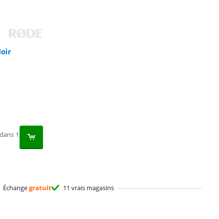
oir
 dans
1
Échange
gratuit
11 vrais magasins