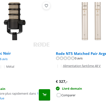
c Noir
Rode NT5 Matched Pair Arg
0 avis
9,1 sur 10, basée sur 26 avis.
8,4 sur 10, basée sur 1 avis.
6 avis
|
|
Alimentation fantôme 48 V
|
|
Métal
€
327
,-
Livré demain
main
core plus rapidement dans
1
Comparer
lue