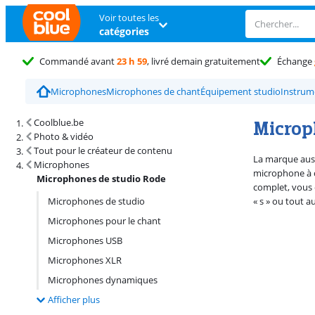
Voir toutes les
catégories
Commandé avant
23 h 59
, livré demain gratuitement
Échange
Microphones
Microphones de chant
Équipement studio
Instrum
Résultats de recherche et tri
Microp
Coolblue.be
Photo & vidéo
Tout pour le créateur de contenu
La marque aust
Microphones
microphone à c
Microphones de studio Rode
complet, vous ê
Microphones de studio
« s » ou tout a
Microphones pour le chant
Microphones USB
Microphones XLR
Microphones dynamiques
Afficher plus