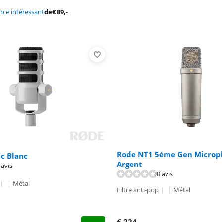
ce intéressant
de
€
89
,-
Rode NT1 5ème Gen Microp
c Blanc
Argent
 avis
0 avis
|
|
Métal
Filtre anti-pop
|
|
Métal
€
224
,-