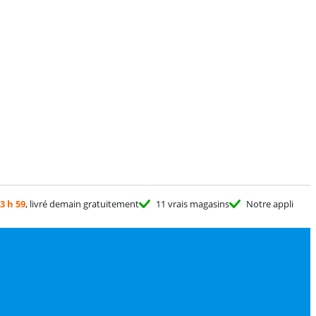
3 h 59
, livré demain gratuitement
11 vrais magasins
Notre appli