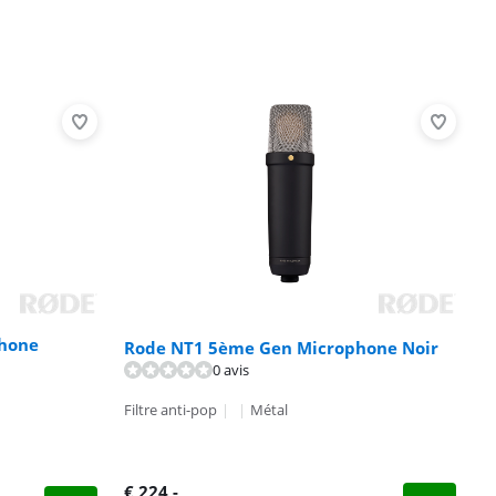
hone
Rode NT1 5ème Gen Microphone Noir
0 avis
Filtre anti-pop
|
|
Métal
€
224
,-