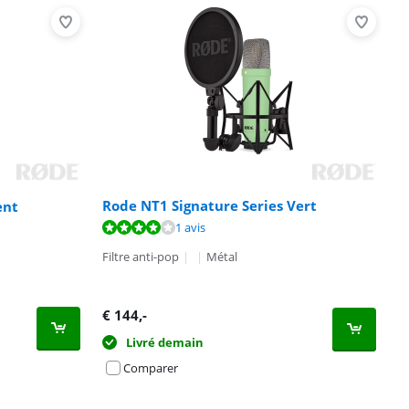
Rode NT1 Signature Series Vert
ent
1 avis
Filtre anti-pop
|
|
Métal
€
144
,-
Livré demain
Comparer