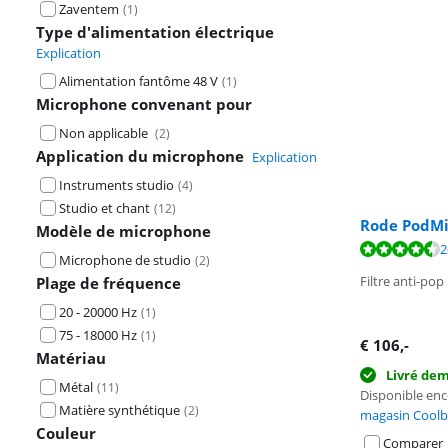
Zaventem
(
1
)
Type d'alimentation électrique
Explication
Alimentation fantôme 48 V
(
1
)
Microphone convenant pour
Non applicable
(
2
)
Application du microphone
Explication
Instruments studio
(
4
)
Studio et chant
(
12
)
Rode PodMi
Modèle de microphone
La note est de 
La note est de 
2
Microphone de studio
(
2
)
Filtre anti-pop
Plage de fréquence
20 - 20000 Hz
(
1
)
75 - 18000 Hz
(
1
)
€
106
,-
Matériau
Livré de
Métal
(
11
)
Disponible en
Matière synthétique
(
2
)
magasin Coolb
Couleur
Comparer