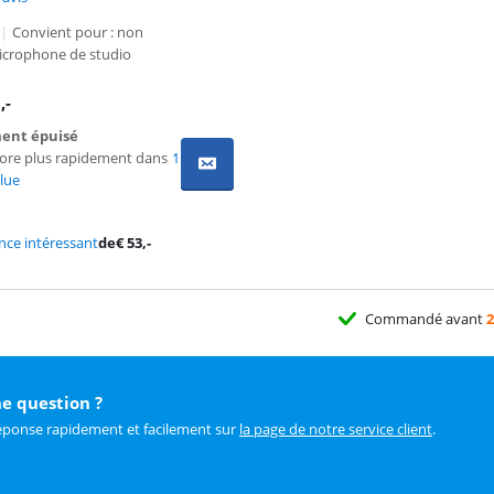
|
Convient pour : non
icrophone de studio
3
,-
ent épuisé
core plus rapidement dans
1
lue
ce intéressant
de
€
53
,-
Commandé avant
2
e question ?
éponse rapidement et facilement sur
la page de notre service client
.