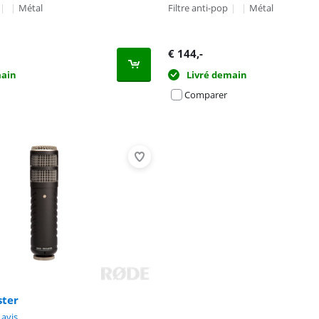
|
|
Métal
Filtre anti-pop
|
|
Métal
€
144
,-
main
Livré demain
Comparer
Advertentie
ster
9,2 sur 10, basée sur 8 avis.
 avis