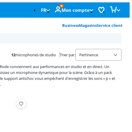
FR
Mon compte
Business
Magasins
Service client
12
microphones de studio
Trier par
:
Rode conviennent aux performances en studio et en direct. Un
sissez un microphone dynamique pour la scène. Grâce à un pack
t le support antichoc vous empêchent d'enregistrer les sons « p » et
.
Advertentie