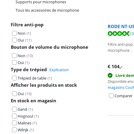
Supports pour microphones
Tous les accessoires de microphone
Filtre anti-pop
RODE NT-US
Non
La note est de 
(
1
)
3
La note est de 
Oui
(
11
)
Filtre anti-pop
Bouton de volume du microphone
microphone
|
Non
(
10
)
Oui
(
1
)
€
104
,-
Type de trépied
Explication
Livré de
Trépied de table
(
1
)
Disponible en
Afficher les produits en stock
magasins Cool
Oui
(
10
)
Comparer
En stock en magasin
Gand
(
1
)
Hognoul
(
1
)
Malines
(
1
)
Wilrijk
(
1
)