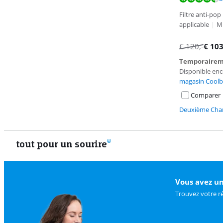
Filtre anti-pop
applicable
|
M
€
120
,-
€
10
Temporairem
Disponible en
magasin Coolb
Comparer
Deuxième Chan
tout pour un sourire
Vous avez un
Trouvez votre r