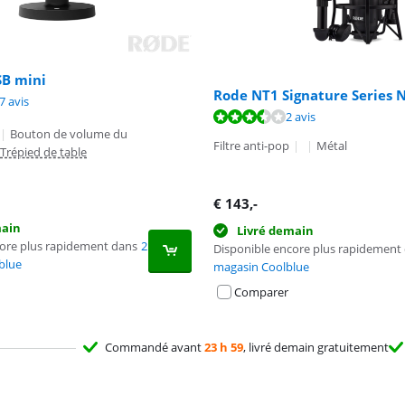
B mini
Rode NT1 Signature Series N
9,3 sur 10, basée sur 37 avis.
7 avis
7,0 sur 10, basée sur 2 avis.
2 avis
|
Bouton de volume du
Filtre anti-pop
|
|
Métal
Trépied de table
€
143
,-
main
Livré demain
core plus rapidement dans
2
Disponible encore plus rapidement
blue
magasin Coolblue
Comparer
Commandé avant
23 h 59
, livré demain gratuitement