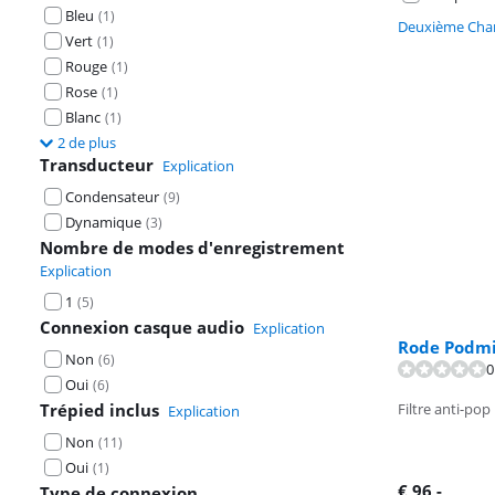
Bleu
(
1
)
Deuxième Chan
Vert
(
1
)
Rouge
(
1
)
Rose
(
1
)
Blanc
(
1
)
2 de plus
Transducteur
Explication
Condensateur
(
9
)
Dynamique
(
3
)
Nombre de modes d'enregistrement
Explication
1
(
5
)
Connexion casque audio
Explication
Rode Podmi
Non
(
6
)
0
Oui
(
6
)
Filtre anti-pop
Trépied inclus
Explication
Non
(
11
)
Oui
(
1
)
€
96
,-
Type de connexion