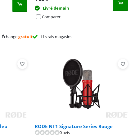
Livré demain
Comparer
Échange
gratuit
11 vrais magasins
Bleu
RODE NT1 Signature Series Rouge
0 avis