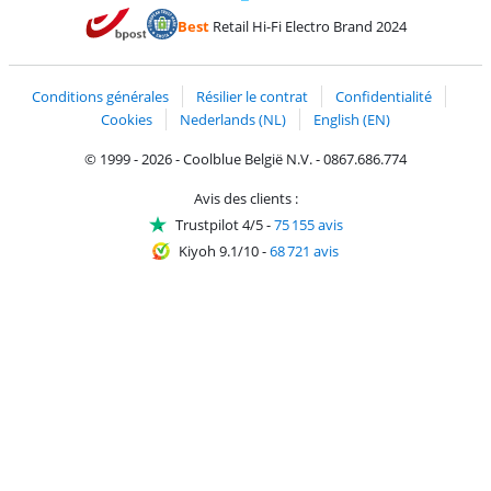
Payer avec MasterCard et Visa via ClickToPay
Payer avec des écochèques
Payer avec Bancontact
Payer avec ApplePay
Webshop Trustmark 
Payer avec PayPal
Best
Retail Hi-Fi Electro Brand 2024
Trustprofile de Coolblue
Expédition et livraison avec bPost
Conditions générales
Résilier le contrat
Confidentialité
Cookies
Nederlands (NL)
English (EN)
© 1999 - 2026 - Coolblue België N.V. - 0867.686.774
Avis des clients :
Trustpilot 4/5
-
75 155 avis
Kiyoh 9.1/10
-
68 721 avis