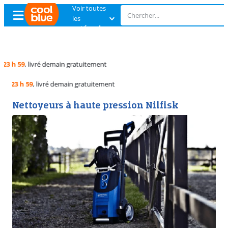
Voir toutes
les
catégories
Échange
gratuit
Échange
gratuit
Nettoyeurs à haute pression Nilfisk