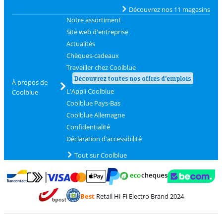
Découvrez nos 11 magasins
Notre assortiment
Site web d'entreprise
Actualités
Chèques-cadeaux
Travailler chez Coolblue
Découvrez toutes nos offres d'emplois
À propos de
L'Appli Coolblue
Coolblue
Coolblue Pays-Bas
Coolblue Allemagne
Confidentialité
Déclaration d'accessibilité
Tout sur Coolblue
Payer avec MasterCard et Visa via ClickToPay
Payer avec des écochèques
Payer avec Bancontact
Payer avec ApplePay
Webshop Trustmark 
Payer avec PayPal
Best
Retail Hi-Fi Electro Brand 2024
Trustprofile de Coolblue
Expédition et livraison avec bPost