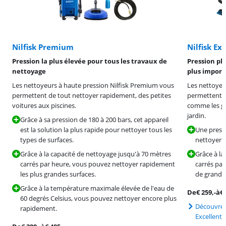
Nilfisk Premium
Nilfisk Ex
Pression la plus élevée pour tous les travaux de
Pression pl
nettoyage
plus import
Les nettoyeurs à haute pression Nilfisk Premium vous
Les nettoyeur
permettent de tout nettoyer rapidement, des petites
permettent d
voitures aux piscines.
comme les gr
jardin.
Grâce à sa pression de 180 à 200 bars, cet appareil
est la solution la plus rapide pour nettoyer tous les
Une press
types de surfaces.
nettoyer 
Grâce à la capacité de nettoyage jusqu'à 70 mètres
Grâce à la
carrés par heure, vous pouvez nettoyer rapidement
carrés pa
les plus grandes surfaces.
de grandes
Grâce à la température maximale élevée de l'eau de
De
€
259
,-
à
€
60 degrés Celsius, vous pouvez nettoyer encore plus
Découvrez 
rapidement.
Excellent