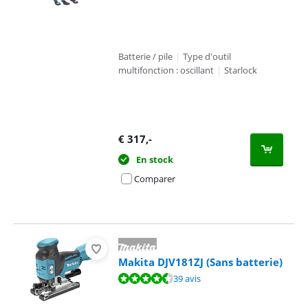
Batterie / pile
|
Type d'outil
multifonction : oscillant
|
Starlock
€
317
,-
En stock
Comparer
Makita DJV181ZJ (Sans batterie)
La note est de 9,4 sur 10, basée sur 39 avis.
39 avis