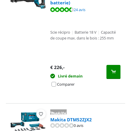
batterie)
La note est de 9,0 sur 10, basée sur 24 avis.
24 avis
Scie récipro
|
Batterie 18 V
|
Capacité
de coupe max. dans le bois : 255 mm
€
226
,-
Livré demain
Comparer
Makita DTM52ZJX2
0 avis