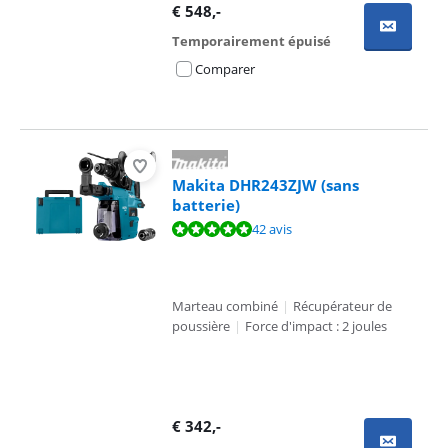
€
548
,-
Temporairement épuisé
Comparer
Makita DHR243ZJW (sans
batterie)
La note est de 9,5 sur 10, basée sur 42 avis.
42 avis
Marteau combiné
|
Récupérateur de
poussière
|
Force d'impact : 2 joules
€
342
,-