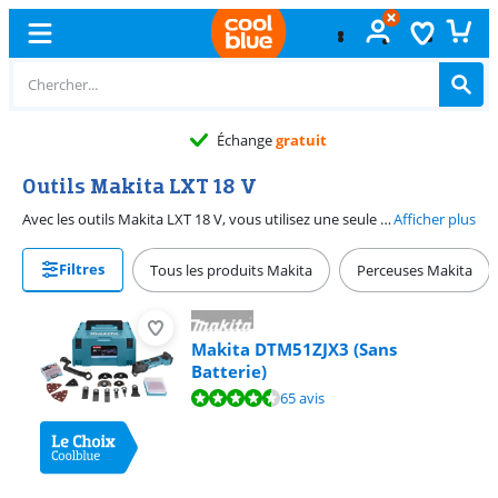
Échange
gratuit
Outils Makita LXT 18 V
Avec les outils Makita LXT 18 V, vous utilisez une seule batterie pour beaucoup de machines différentes. Des perceuses et marteaux perforateurs aux scies circulaires et scies sauteuses, ils fonctionnent tous avec la même batterie LXT 18 V. Vous ne devez donc plus utiliser différents chargeurs et batteries pour vos différents outils. Vous économisez ainsi de l'argent et de l'espace dans votre remise. Prévoyez une ou deux batteries supplémentaires pour ne pas attendre pendant la charge et continuer à travailler. Une batterie LXT 18 V fonctionne aussi sur les outils de jardinage Makita de la même plateforme de batterie et de la même tension. Ainsi, vous ne faites pas seulement des travaux à l'intérieur et autour de la maison, vous gardez aussi votre jardin impeccable.
Afficher plus
Filtres
Tous les produits Makita
Perceuses Makita
Makita DTM51ZJX3 (Sans
Batterie)
La note est de 8,9 sur 10, basée sur 65 avis.
65 avis