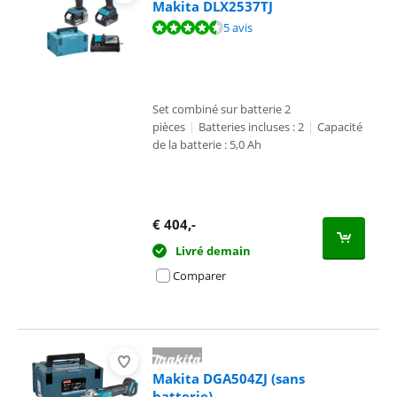
Makita DLX2537TJ
La note est de 9,0 sur 10, basée sur 5 avis.
5 avis
Set combiné sur batterie 2
pièces
|
Batteries incluses : 2
|
Capacité
de la batterie : 5,0 Ah
€
404
,-
Livré demain
Comparer
Makita DGA504ZJ (sans
batterie)