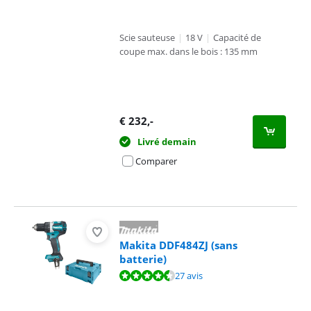
Scie sauteuse
|
18 V
|
Capacité de
coupe max. dans le bois : 135 mm
€
232
,-
Livré demain
Comparer
Makita DDF484ZJ (sans
batterie)
La note est de 9,1 sur 10, basée sur 27 avis.
27 avis