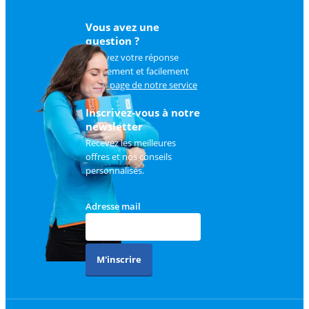
Vous avez une
question ?
Trouvez votre réponse
rapidement et facilement
sur
la page de notre service
client
.
Inscrivez-vous à notre
newsletter
Recevez les meilleures
offres et nos conseils
personnalisés.
Adresse mail
M'inscrire