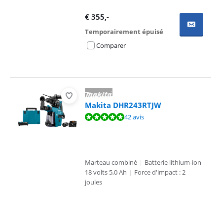
€
355
,-
Temporairement épuisé
Comparer
Makita DHR243RTJW
La note est de 9,5 sur 10, basée sur 42 avis.
42 avis
Marteau combiné
|
Batterie lithium-ion
18 volts 5,0 Ah
|
Force d'impact : 2
joules