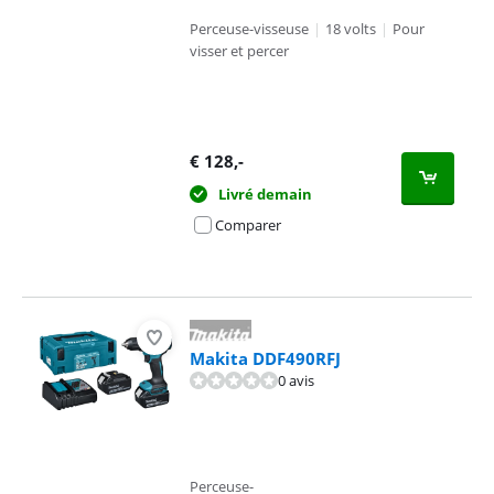
Perceuse-visseuse
|
18 volts
|
Pour
visser et percer
€
128
,-
Livré demain
Comparer
Makita DDF490RFJ
0 avis
Perceuse-