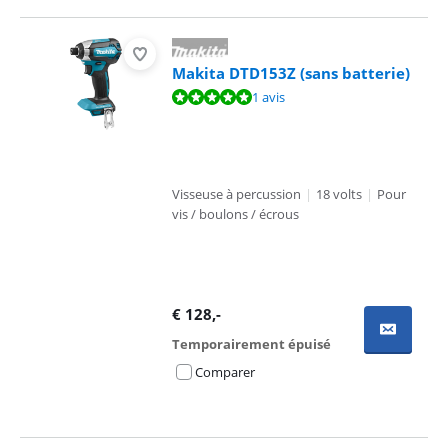
Makita DTD153Z (sans batterie)
La note est de 10 sur 10, basée sur 1 avis.
1 avis
Visseuse à percussion
|
18 volts
|
Pour
vis / boulons / écrous
€
128
,-
Temporairement épuisé
Comparer