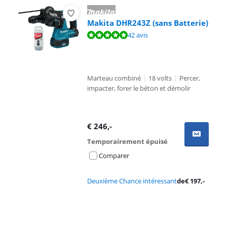
Makita DHR243Z (sans Batterie)
La note est de 9,5 sur 10, basée sur 42 avis.
42 avis
Marteau combiné
|
18 volts
|
Percer,
impacter, forer le béton et démolir
€
246
,-
Temporairement épuisé
Comparer
Deuxième Chance intéressant
de
€
197
,-
Advertentie