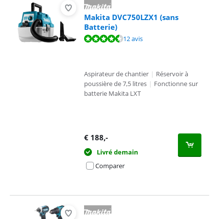
Makita DVC750LZX1 (sans
Batterie)
La note est de 8,6 sur 10, basée sur 12 avis.
12 avis
Aspirateur de chantier
|
Réservoir à
poussière de 7,5 litres
|
Fonctionne sur
batterie Makita LXT
€
188
,-
Livré demain
Comparer