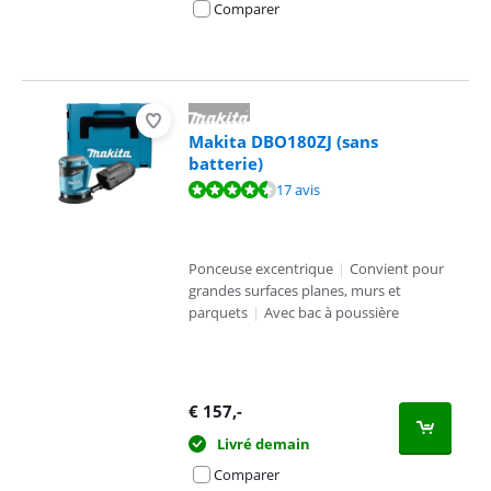
Comparer
Makita DBO180ZJ (sans
batterie)
La note est de 9,4 sur 10, basée sur 17 avis.
17 avis
Ponceuse excentrique
|
Convient pour
grandes surfaces planes, murs et
parquets
|
Avec bac à poussière
€
157
,-
Livré demain
Comparer