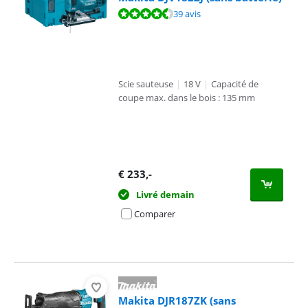
La note est de 9,4 sur 10, basée sur 39 avis.
39 avis
Scie sauteuse
|
18 V
|
Capacité de
coupe max. dans le bois : 135 mm
€
233
,-
Livré demain
Comparer
Makita DJR187ZK (sans