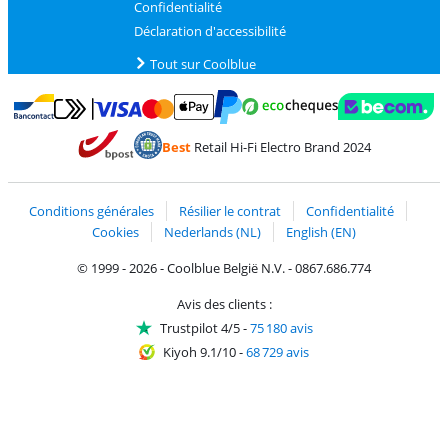
Confidentialité
Déclaration d'accessibilité
Tout sur Coolblue
Payer avec MasterCard et Visa via ClickToPay
Payer avec des écochèques
Payer avec Bancontact
Payer avec ApplePay
Webshop Trustmark 
Payer avec PayPal
Best
Retail Hi-Fi Electro Brand 2024
Trustprofile de Coolblue
Expédition et livraison avec bPost
Conditions générales
Résilier le contrat
Confidentialité
Cookies
Nederlands (NL)
English (EN)
© 1999 - 2026 - Coolblue België N.V. - 0867.686.774
Avis des clients :
Trustpilot 4/5
-
75 180 avis
Kiyoh 9.1/10
-
68 729 avis