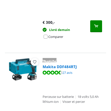
€
300
,-
Livré demain
Comparer
Makita DDF484RTJ
La note est de 9,1 sur 10, basée sur 27 avis.
27 avis
Perceuse sur batterie
|
18 volts 5,0 Ah
lithium-ion
|
Visser et percer