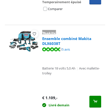
Temporairement épuisé
Comparer
Ensemble combiné Makita
DLX6038T
La note est de 9,0 sur 10, basée sur 5 avis.
5 avis
Batterie 18 volts 5,0 Ah
|
Avec mallette-
trolley
€
1.109
,-
Livré demain