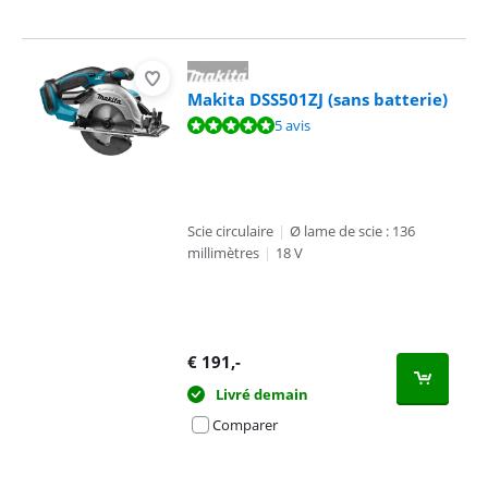
Makita DSS501ZJ (sans batterie)
La note est de 9,5 sur 10, basée sur 5 avis.
5 avis
Scie circulaire
|
Ø lame de scie : 136
millimètres
|
18 V
€
191
,-
Livré demain
Comparer