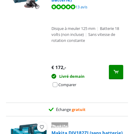
La note est de 9,5 sur 10, basée sur 13 avis.
13 avis
Disque à meuler 125 mm
|
Batterie 18
volts (non incluse)
|
Sans vitesse de
rotation constante
€
172
,-
Livré demain
Comparer
Échange
gratuit
Makita DJV182ZJ (sans batterie)