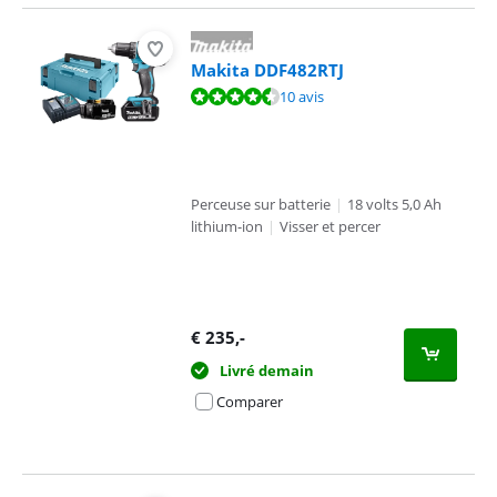
Makita DDF482RTJ
La note est de 9,0 sur 10, basée sur 10 avis.
10 avis
Perceuse sur batterie
|
18 volts 5,0 Ah
lithium-ion
|
Visser et percer
€
235
,-
Livré demain
Comparer