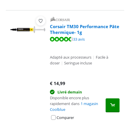
Corsair TM30 Performance Pâte
Thermique- 1g
La note est de 8,8 sur 10, basée sur 33 avis.
33 avis
Adapté aux processeurs
|
Facile à
doser
|
Seringue incluse
€
14,99
Livré demain
Disponible encore plus
rapidement dans
1 magasin
Coolblue
Comparer