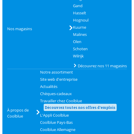
Gand
Hasselt
Hognoul
Kuurne
Nos magasins
Malines
Olen
Schoten
Wilrijk
Découvrez nos 11 magasins
Notre assortiment
Site web d'entreprise
Actualités
Chèques-cadeaux
Travailler chez Coolblue
Découvrez toutes nos offres d'emplois
À propos de
L'Appli Coolblue
Coolblue
Coolblue Pays-Bas
Coolblue Allemagne