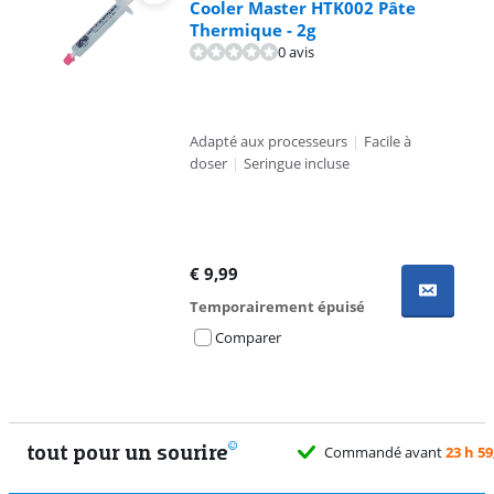
Cooler Master HTK002 Pâte
Thermique - 2g
0 avis
Adapté aux processeurs
|
Facile à
doser
|
Seringue incluse
€
9,99
Temporairement épuisé
Comparer
tout pour un sourire
Commandé avant
23 h 59
, livré demain gratuitement