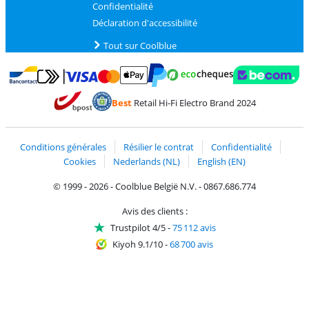
Confidentialité
Déclaration d'accessibilité
Tout sur Coolblue
Payer avec MasterCard et Visa via ClickToPay
Payer avec des écochèques
Payer avec Bancontact
Payer avec ApplePay
Webshop Trustmark 
Payer avec PayPal
Best
Retail Hi-Fi Electro Brand 2024
Trustprofile de Coolblue
Expédition et livraison avec bPost
Conditions générales
Résilier le contrat
Confidentialité
Cookies
Nederlands (NL)
English (EN)
© 1999 - 2026 - Coolblue België N.V. - 0867.686.774
Avis des clients :
Trustpilot 4/5
-
75 112 avis
Kiyoh 9.1/10
-
68 700 avis