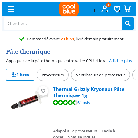
 h 59
, livré demain gratuitement
Pâte thermique
Appliquez de la pâte thermique entre votre CPU et le ventilateur de processeur pour une meilleure répartition de la chaleur. Le ventilateur de votre processeur fera mieux son travail et évitera ainsi que votre CPU soit surchauffé. Si vous placez un autre ventilateur, enlevez la pâte thermique et remettez-en une nouvelle couche. Avec le nettoyeur de pâte thermique, rien de plus simple.
Afficher plus
Filtres
Processeurs
Ventilateurs de processeur
Thermal Grizzly Kryonaut Pâte
Thermique- 1g
La note est de 8,8 sur 10, basée sur 51 avis.
51 avis
Adapté aux processeurs
|
Facile à
doser
|
Spatule incluse