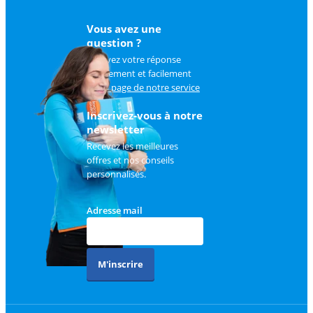
Vous avez une
question ?
Trouvez votre réponse
rapidement et facilement
sur
la page de notre service
client
.
Inscrivez-vous à notre
newsletter
Recevez les meilleures
offres et nos conseils
personnalisés.
Adresse mail
M'inscrire