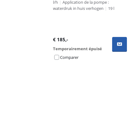
l/h
|
Application de la pompe :
waterdruk in huis verhogen
|
19 l
€
185
,-
Temporairement épuisé
Comparer
Advertentie