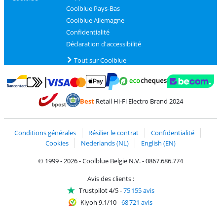
Coolblue Pays-Bas
Coolblue Allemagne
Confidentialité
Déclaration d'accessibilité
Tout sur Coolblue
Payer avec MasterCard et Visa via ClickToPay
Payer avec des écochèques
Payer avec Bancontact
Payer avec ApplePay
Webshop Trustmark 
Payer avec PayPal
Best
Retail Hi-Fi Electro Brand 2024
Trustprofile de Coolblue
Expédition et livraison avec bPost
Conditions générales
Résilier le contrat
Confidentialité
Cookies
Nederlands (NL)
English (EN)
© 1999 - 2026 - Coolblue België N.V. - 0867.686.774
Avis des clients :
Trustpilot 4/5
-
75 155 avis
Kiyoh 9.1/10
-
68 721 avis