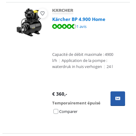
Kärcher BP 4.900 Home
La note est de 9,0 sur 10, basée sur 1 avis.
1 avis
Capacité de débit maximale : 4900
l/h
|
Application de la pompe :
waterdruk in huis verhogen
|
24 l
€
360
,-
Temporairement épuisé
Comparer