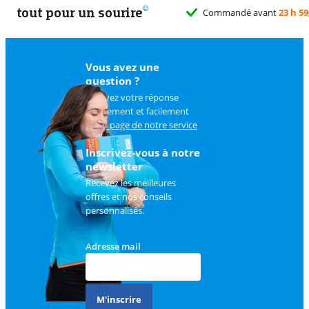
tout pour un sourire
Commandé avant
23 h 59
Vous avez une
question ?
Trouvez votre réponse
rapidement et facilement
sur
la page de notre service
client
.
Inscrivez-vous à notre
newsletter
Recevez les meilleures
offres et nos conseils
personnalisés.
Adresse mail
M'inscrire