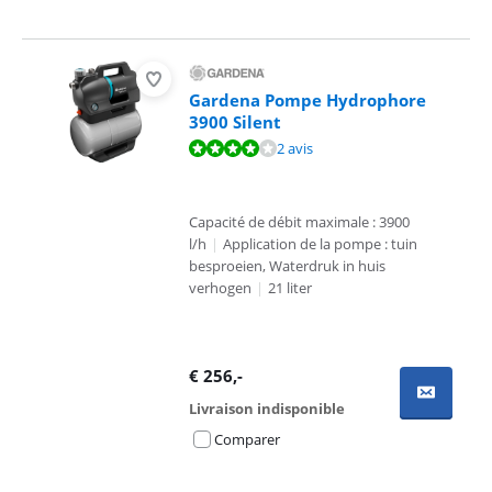
Gardena Pompe Hydrophore
3900 Silent
La note est de 8,0 sur 10, basée sur 2 avis.
2 avis
Capacité de débit maximale : 3900
l/h
|
Application de la pompe : tuin
besproeien, Waterdruk in huis
verhogen
|
21 liter
€
256
,-
Livraison indisponible
Comparer