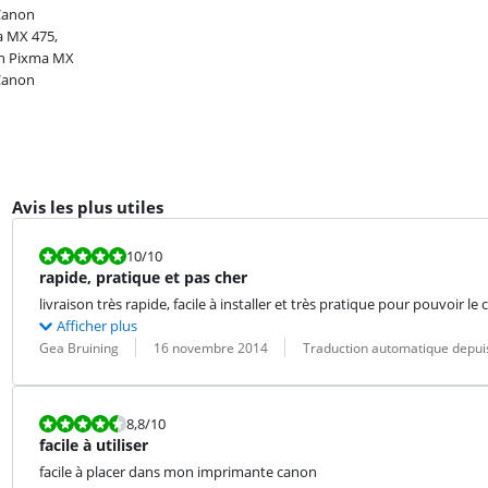
Canon
 MX 475,
n Pixma MX
Canon
Avis les plus utiles
La note est 10 sur 10.
10
/10
rapide, pratique et pas cher
livraison très rapide, facile à installer et très pratique pour pouvoir l
Afficher plus
Évaluation par :
Date :
Traduction :
Gea Bruining
16 novembre 2014
Traduction automatique depuis
La note est 8,8 sur 10.
8,8
/10
facile à utiliser
facile à placer dans mon imprimante canon
