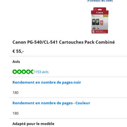
Canon PG-540/CL-541 Cartouches Pack Combiné
€
55
,-
Avis
La note est de 9,1 sur 10, basée sur 153 avis.
La note est de 9,0 sur 10, basée sur 2 avis.
153 avis
Rendement en nombre de pages noir
180
Rendement en nombre de pages - Couleur
180
Adapté pour le modèle