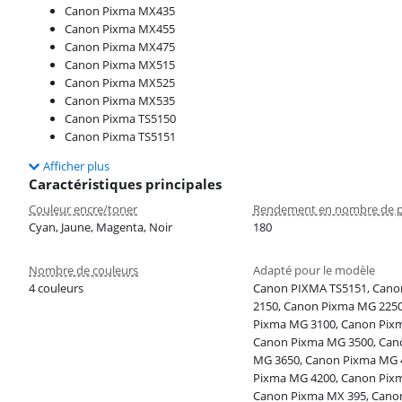
Canon Pixma MX435
Canon Pixma MX455
Canon Pixma MX475
Canon Pixma MX515
Canon Pixma MX525
Canon Pixma MX535
Canon Pixma TS5150
Canon Pixma TS5151
Afficher plus
Caractéristiques principales
Couleur encre/toner
Rendement en nombre de p
Cyan, Jaune, Magenta, Noir
180
Nombre de couleurs
Adapté pour le modèle
4 couleurs
Canon PIXMA TS5151, Can
2150, Canon Pixma MG 2250
Pixma MG 3100, Canon Pix
Canon Pixma MG 3500, Can
MG 3650, Canon Pixma MG 
Pixma MG 4200, Canon Pix
Canon Pixma MX 395, Cano