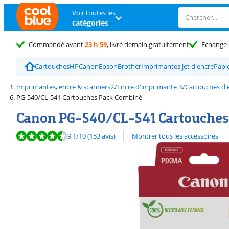
Voir toutes les
catégories
Commandé avant
23 h 59
, livré demain gratuitement
Échange 
Cartouches
HP
Canon
Epson
Brother
Imprimantes jet d'encre
Papi
Imprimantes, encre & scanners
Encre d'imprimante
Cartouches d'
PG-540/CL-541 Cartouches Pack Combiné
Canon PG-540/CL-541 Cartouches
La note est de 9,1 sur 10, basée sur 153 avis.
9,1
/10
(153 avis)
Montrer tous les accessoires