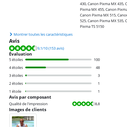
430, Canon Pixma MX 435, 
Pixma MX 455, Canon Pixma
Canon Pixma MX 515, Cano
525, Canon Pixma MX 535, 
Pixma TS 5150
Montrer toutes les caractéristiques
Avis
La note est de 9,1 sur 10, basée sur 153 avis.
9,1
/10
(153 avis)
Évaluation
5 étoiles
100
4 étoiles
48
3 étoiles
3
2 étoiles
1
1 étoile
1
Avis par composant
La note est 8,8 sur 10.
Qualité de l'impression
8,8
Images de clients