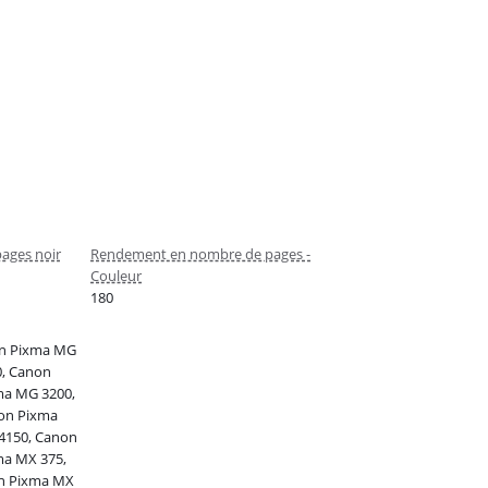
ages noir
Rendement en nombre de pages -
Couleur
180
on Pixma MG
, Canon
ma MG 3200,
on Pixma
4150, Canon
ma MX 375,
n Pixma MX