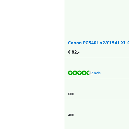
Canon PG540L x2/CL541 XL 
€
82
,-
2 avis
600
400