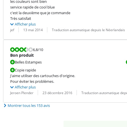
les couleurs sont bien

service rapide de cool blue

c'est la deuxième que je commande

Très satisfait
Afficher plus
Évaluation par :
Date :
Traduction :
jef
13 mai 2014
Traduction automatique depuis le Néerlandais
La note est 6,8 sur 10.
6,8
/10
Bon produit
Belles Estampes
Copie rapide
J'aime utiliser des cartouches d'origine.

Pour éviter les problèmes.
Afficher plus
Évaluation par :
Date :
Traduction :
Jeroen Plender
23 décembre 2016
Traduction automatique depu
Montrer tous les 153 avis