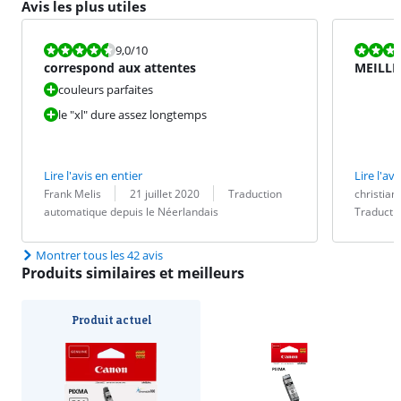
Avis les plus utiles
La note est 9,0 sur 10.
La note est 8
9,0
/10
correspond aux attentes
MEILLE
couleurs parfaites
le "xl" dure assez longtemps
Lire l'avis en entier
Lire l'avi
Évaluation par :
Date :
Traduction :
Évaluation pa
Date :
Traduction :
Frank Melis
21 juillet 2020
Traduction
christian
automatique depuis le Néerlandais
Traducti
Montrer tous les 42 avis
Produits similaires et meilleurs
Produit actuel