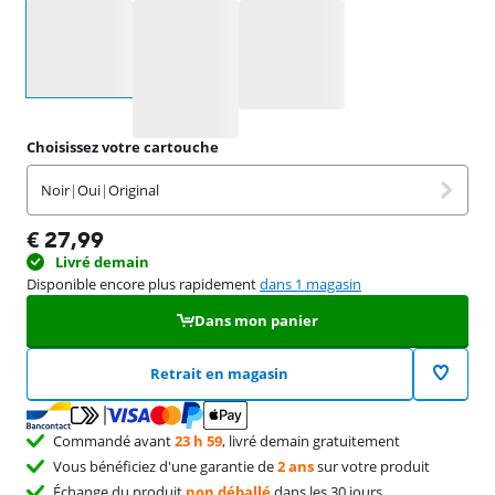
Sélectionnez une option
Choisissez votre cartouche
Noir
|
Oui
|
Original
€
27,99
Livré demain
Disponible encore plus rapidement
dans 1 magasin
Dans mon panier
Retrait en magasin
Commandé avant
23 h 59
, livré demain gratuitement
Vous bénéficiez d'une garantie de
2 ans
sur votre produit
Échange du produit
non déballé
dans les 30 jours