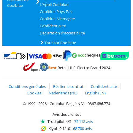
L'Appli Coolblue
Coolblue
Coolblue Pays-Bas
Coolblue Allemagne
Confidentialité
Déclaration d'accessibilité
Tout sur Coolblue
Payer avec MasterCard et Visa via ClickToPay
Payer avec des écochèques
Payer avec Bancontact
Payer avec ApplePay
Webshop Trustmark 
Payer avec PayPal
Best
Retail Hi-Fi Electro Brand 2024
Trustprofile de Coolblue
Expédition et livraison avec bPost
Conditions générales
Résilier le contrat
Confidentialité
Cookies
Nederlands (NL)
English (EN)
© 1999 - 2026 - Coolblue België N.V. - 0867.686.774
Avis des clients :
Trustpilot 4/5
-
75 112 avis
Kiyoh 9.1/10
-
68 700 avis