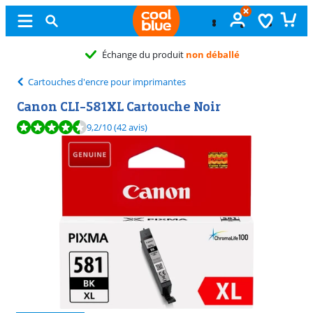
Échange du produit
non déballé
Cartouches d'encre pour imprimantes
Canon CLI-581XL Cartouche Noir
La note est de 9,2 sur 10, basée sur 42 avis.
9,2
/10
(42 avis)