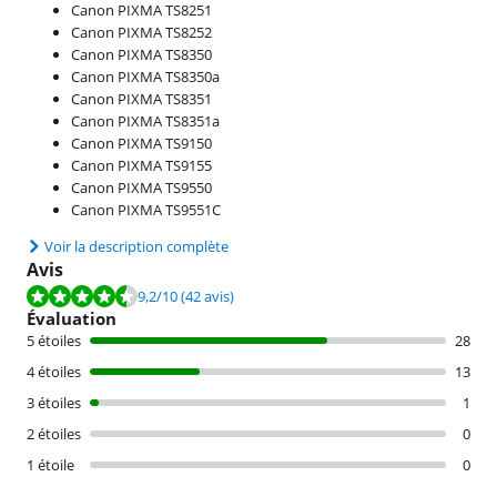
Canon PIXMA TS8251
Canon PIXMA TS8252
Canon PIXMA TS8350
Canon PIXMA TS8350a
Canon PIXMA TS8351
Canon PIXMA TS8351a
Canon PIXMA TS9150
Canon PIXMA TS9155
Canon PIXMA TS9550
Canon PIXMA TS9551C
Voir la description complète
Avis
La note est de 9,2 sur 10, basée sur 42 avis.
9,2
/10
(42 avis)
Évaluation
5 étoiles
28
4 étoiles
13
3 étoiles
1
2 étoiles
0
1 étoile
0