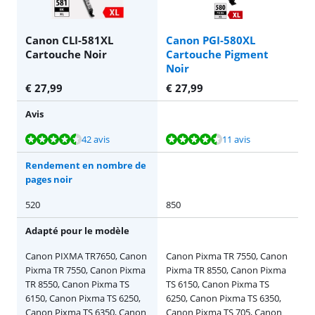
Canon CLI-581XL
Canon PGI-580XL
Cartouche Noir
Cartouche Pigment
Noir
€
27,99
€
27,99
Avis
La note est de 9,2 sur 10, basée sur 42 avis.
La note est de 8,6 sur 10, basée sur 11 avis.
42 avis
11 avis
Rendement en nombre de
pages noir
520
850
Adapté pour le modèle
Canon PIXMA TR7650, Canon
Canon Pixma TR 7550, Canon
Pixma TR 7550, Canon Pixma
Pixma TR 8550, Canon Pixma
TR 8550, Canon Pixma TS
TS 6150, Canon Pixma TS
6150, Canon Pixma TS 6250,
6250, Canon Pixma TS 6350,
Canon Pixma TS 6350, Canon
Canon Pixma TS 705, Canon