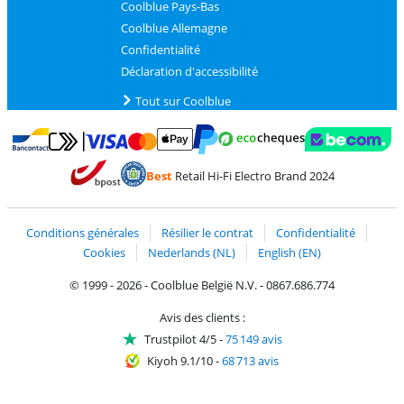
Coolblue Pays-Bas
Coolblue Allemagne
Confidentialité
Déclaration d'accessibilité
Tout sur Coolblue
Payer avec MasterCard et Visa via ClickToPay
Payer avec des écochèques
Payer avec Bancontact
Payer avec ApplePay
Webshop Trustmark 
Payer avec PayPal
Best
Retail Hi-Fi Electro Brand 2024
Trustprofile de Coolblue
Expédition et livraison avec bPost
Conditions générales
Résilier le contrat
Confidentialité
Cookies
Nederlands (NL)
English (EN)
© 1999 - 2026 - Coolblue België N.V. - 0867.686.774
Avis des clients :
Trustpilot 4/5
-
75 149 avis
Kiyoh 9.1/10
-
68 713 avis