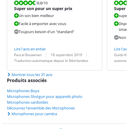
La note est 8,8 sur 10.
La note est 9
8,8
/10
Super son pour un super prix
Super 
Un son bien meilleur
super
Facile à emporter avec vous
Dispos
smart
Toujours besoin d'un "standard"
Non
Lire l'avis en entier
Lire l'avi
Évaluation par :
Date :
Traduction :
Évaluation pa
Date :
Traduction :
Pascal Bouwman
18 septembre 2019
Guido Ke
Traduction automatique depuis le Néerlandais
automati
Montrer tous les 37 avis
Produits associés
Microphones Boya
Microphones Shotgun pour appareils photo
Microphones cardioïdes
Découvrez l'ensemble des Microphones
Microphones pour caméra