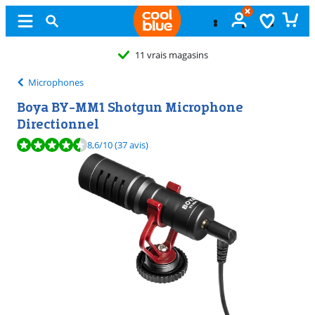
11 vrais magasins
Microphones
Boya BY-MM1 Shotgun Microphone
Directionnel
La note est de 8,6 sur 10, basée sur 37 avis.
8,6
/10
(37 avis)