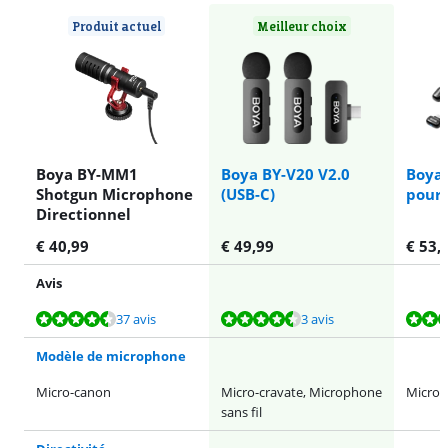
Produit actuel
Meilleur choix
Boya BY-MM1
Boya BY-V20 V2.0
Boya 
Shotgun Microphone
(USB-C)
pour 
Directionnel
€
40,99
€
49,99
€
53
,-
Avis
La note est de 8,6 sur 10, basée sur 37 avis.
La note est de 8,5 sur 10, basée sur 3 avis.
La note est de 8,5 sur 10, basée sur 4 avis.
La note est de 9,1 sur 10, basée sur 3 avis.
La note est de 9,6 sur 10, basée sur 3 avis.
37 avis
3 avis
Modèle de microphone
Micro-canon
Micro-cravate, Microphone
Micro-
sans fil