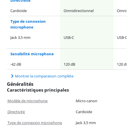
Directivité
Cardioïde
Omnidirectionnel
Omnidi
Type de connexion
microphone
Jack 3,5 mm
USB-C
USB-C
Sensibilité microphone
-42 dB
120 dB
120 dB
Montrer la comparaison complète
Généralités
Caractéristiques principales
Modèle de microphone
Micro-canon
Directivité
Cardioïde
Type de connexion microphone
Jack 3,5 mm