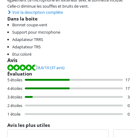
Celle-ci diminue les souffles et bruits de vent.
Voir la description complète
Dans la boite
Bonnet coupe-vent
Support pour microphone
Adaptateur TRRS
Adaptateur TRS
Etui coloré
Avis
La note est de 8,6 sur 10, basée sur 37 avis.
8,6
/10
(37 avis)
Évaluation
5 étoiles
17
4 étoiles
17
3 étoiles
3
2 étoiles
0
1 étoile
0
Avis les plus utiles