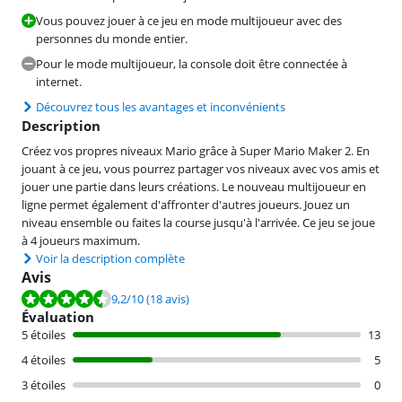
Vous pouvez jouer à ce jeu en mode multijoueur avec des
personnes du monde entier.
Pour le mode multijoueur, la console doit être connectée à
internet.
Découvrez tous les avantages et inconvénients
Description
Créez vos propres niveaux Mario grâce à Super Mario Maker 2. En
jouant à ce jeu, vous pourrez partager vos niveaux avec vos amis et
jouer une partie dans leurs créations. Le nouveau multijoueur en
ligne permet également d'affronter d'autres joueurs. Jouez un
niveau ensemble ou faites la course jusqu'à l'arrivée. Ce jeu se joue
à 4 joueurs maximum.
Voir la description complète
Avis
La note est de 9,2 sur 10, basée sur 18 avis.
9,2
/10
(18 avis)
Évaluation
5 étoiles
13
4 étoiles
5
3 étoiles
0