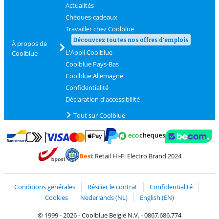
Actualités
Chèques-cadeaux
Travailler chez Coolblue
Découvrez toutes nos offres d'emplois
À propos de
L'Appli Coolblue
Coolblue
Coolblue Pays-Bas
Coolblue Allemagne
Confidentialité
Déclaration d'accessibilité
Tout sur Coolblue
Payer avec MasterCard et Visa via ClickToPay
Payer avec des écochèques
Payer avec Bancontact
Payer avec ApplePay
Webshop Trustmark 
Payer avec PayPal
Best
Retail Hi-Fi Electro Brand 2024
Trustprofile de Coolblue
Expédition et livraison avec bPost
Conditions générales
Résilier le contrat
Confidentialité
Cookies
Nederlands (NL)
English (EN)
© 1999 - 2026 - Coolblue België N.V. - 0867.686.774