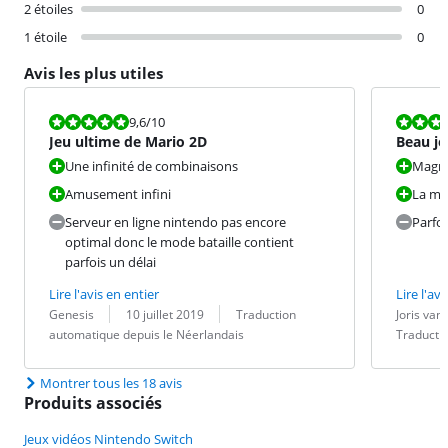
2 étoiles
0
1 étoile
0
Avis les plus utiles
La note est 9,6 sur 10.
La note est 1
9,6
/10
Jeu ultime de Mario 2D
Beau jeu
Une infinité de combinaisons
Magni
Amusement infini
La mu
Serveur en ligne nintendo pas encore
Parfoi
optimal donc le mode bataille contient
parfois un délai
Lire l'avis en entier
Lire l'avi
Évaluation par :
Date :
Traduction :
Évaluation pa
Date :
Traduction :
Genesis
10 juillet 2019
Traduction
Joris van
automatique depuis le Néerlandais
Traducti
Montrer tous les 18 avis
Produits associés
Jeux vidéos Nintendo Switch