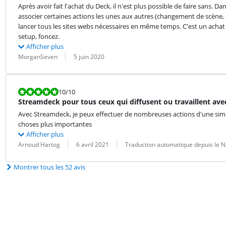
Après avoir fait l'achat du Deck, il n'est plus possible de faire sans. 
associer certaines actions les unes aux autres (changement de scène, al
lancer tous les sites webs nécessaires en même temps. C'est un achat 
setup, foncez.
Afficher plus
Évaluation par :
Date :
MorganSeven
5 juin 2020
La note est 10 sur 10.
10
/10
Streamdeck pour tous ceux qui diffusent ou travaillent ave
Avec Streamdeck, je peux effectuer de nombreuses actions d'une simp
choses plus importantes
Afficher plus
Évaluation par :
Date :
Traduction :
Arnoud Hartog
6 avril 2021
Traduction automatique depuis le N
Montrer tous les 52 avis