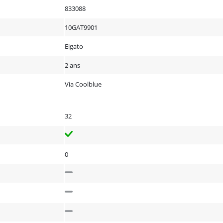
833088
10GAT9901
Elgato
2 ans
Via Coolblue
32
0