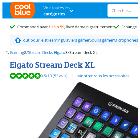
Voir toutes les
catégories
Commandé avant
23 h 59
, livré demain gratuitement
Échange
Tout pour le streaming
Claviers gamer
Souris gamer
Microphones
Gaming
Stream Decks Elgato
Stream deck XL
Elgato Stream Deck XL
La note est de 9,5 sur 10, basée sur 52 avis.
9,5
/10
(52 avis)
Montrer tous les accessoires