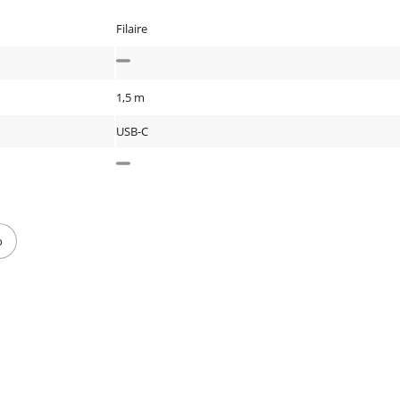
Filaire
1,5 m
USB-C
o