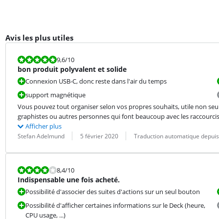
Avis les plus utiles
La note est 9,6 sur 10.
9,6
/10
bon produit polyvalent et solide
Connexion USB-C, donc reste dans l'air du temps
support magnétique
Vous pouvez tout organiser selon vos propres souhaits, utile non seul
graphistes ou autres personnes qui font beaucoup avec les raccourcis c
Afficher plus
Évaluation par :
Date :
Traduction :
Stefan Adelmund
5 février 2020
Traduction automatique depuis
La note est 8,4 sur 10.
8,4
/10
Indispensable une fois acheté.
Possibilité d'associer des suites d'actions sur un seul bouton
Possibilité d'afficher certaines informations sur le Deck (heure,
CPU usage, ...)