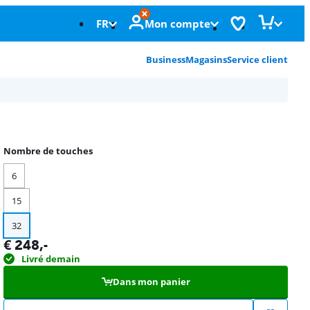
FR
Mon compte
Business
Magasins
Service client
Nombre de touches
6
15
32
€
248
,-
Livré demain
Dans mon panier