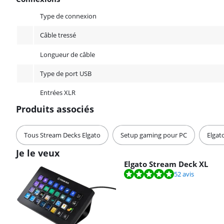
Connexions
Type de connexion
Câble tressé
Longueur de câble
Type de port USB
Entrées XLR
Produits associés
Tous Stream Decks Elgato
Setup gaming pour PC
Elgat
Je le veux
Elgato Stream Deck XL
La note est de 9,5 sur 10, basée sur 52 avis.
52 avis