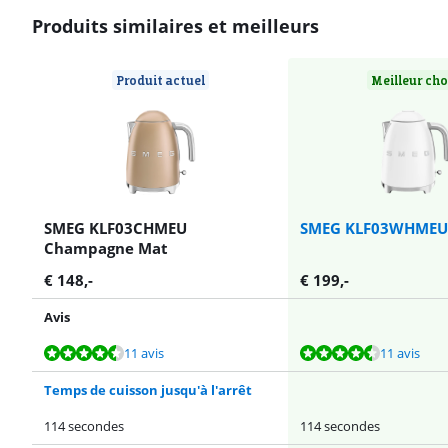
Produits similaires et meilleurs
Produit actuel
Meilleur ch
SMEG KLF03CHMEU
SMEG KLF03WHMEU 
Champagne Mat
€
148
,-
€
199
,-
Avis
La note est de 9,3 sur 10, basée sur 11 avis.
La note est de 9,3 sur 10, basée sur 11 avis.
La note est de 9,4 sur 10, basée sur 34 avis.
La note est de 9,4 sur 10, basée sur 34 avis.
La note est de 9,3 sur 10, basée sur 11 avis.
11 avis
11 avis
Temps de cuisson jusqu'à l'arrêt
114 secondes
114 secondes