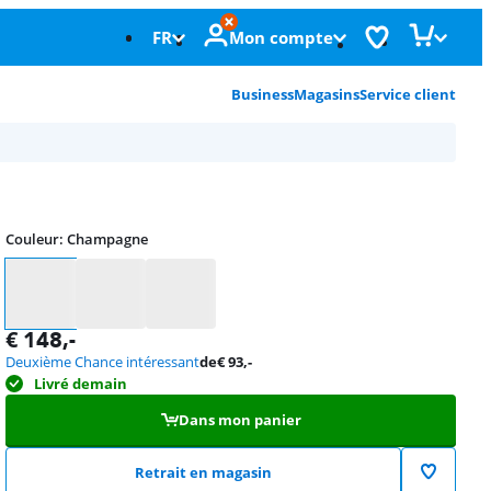
FR
Mon compte
Business
Magasins
Service client
Couleur
:
Champagne
Couleur
€
148
,-
Deuxième Chance intéressant
de
€
93
,-
Livré demain
Dans mon panier
Retrait en magasin