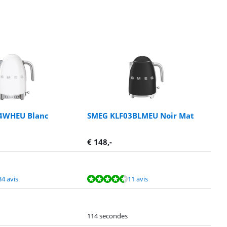
4WHEU Blanc
SMEG KLF03BLMEU Noir Mat
€
148
,-
34 avis
11 avis
114 secondes