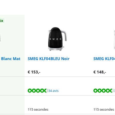
oix
Blanc Mat
SMEG KLF04BLEU Noir
SMEG KLF0
€
153
,-
€
148
,-
34 avis
115 secondes
115 secondes