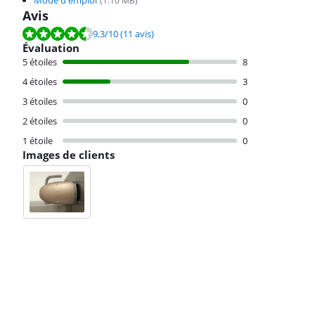
Mode d'emploi
(
1.10
MB)
Avis
La note est de 9,3 sur 10, basée sur 11 avis.
9,3
/10
(11 avis)
Évaluation
5 étoiles
8
4 étoiles
3
3 étoiles
0
2 étoiles
0
1 étoile
0
Images de clients