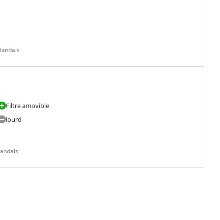
landais
Filtre amovible
lourd
landais