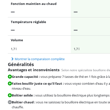
Fonction maintien au chaud
Température réglable
Volume
1,7 l
1,7 l
Montrer la comparaison complète
Généralités
Avantages et inconvénients
Selon notre spécialiste bouilloire él
Grande capacité :
vous préparez 7 tasses de thé en 1 fois grâce à la 
Faites bouillir juste ce qu’il faut :
vous voyez combien d’eau il y a 
niveau d’eau.
Boîtier solide :
vous utilisez la bouilloire électrique plus longtemps
Boîtier chaud :
vous ne saisissez la bouilloire électrique en toute s
chauffe.