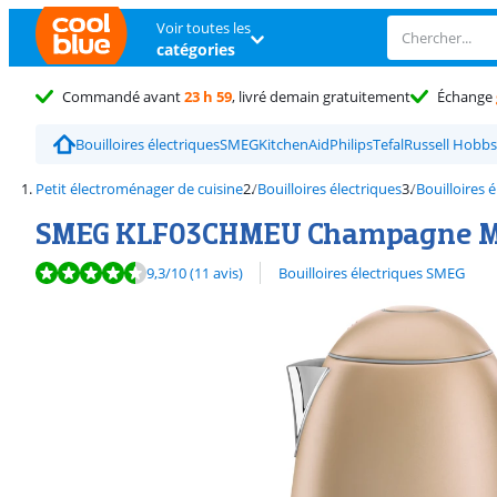
Voir toutes les
catégories
Commandé avant
23 h 59
, livré demain gratuitement
Échange
Bouilloires électriques
SMEG
KitchenAid
Philips
Tefal
Russell Hobbs
Petit électroménager de cuisine
Bouilloires électriques
Bouilloires 
SMEG KLF03CHMEU Champagne 
La note est de 9,3 sur 10, basée sur 11 avis.
Découvrez l'ensemble des
9,3
/10
(11 avis)
Bouilloires électriques SMEG