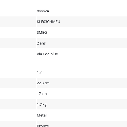
866624
KLF03CHMEU
SMEG
2 ans
Via Coolblue
1,7 l
22,3 cm
17 cm
1,7 kg
Métal
Bronze