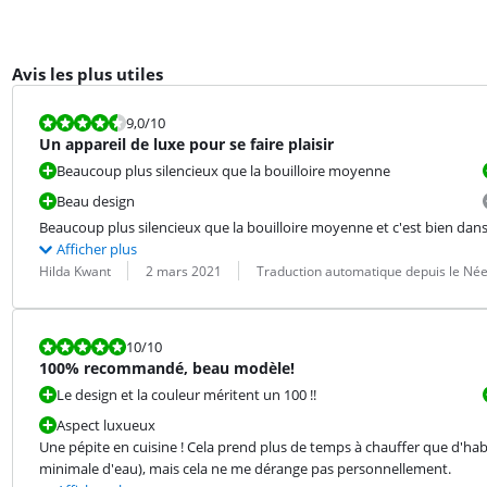
Avis les plus utiles
La note est 9,0 sur 10.
9,0
/10
Un appareil de luxe pour se faire plaisir
Beaucoup plus silencieux que la bouilloire moyenne
Beau design
Beaucoup plus silencieux que la bouilloire moyenne et c'est bien dans
Afficher plus
Évaluation par :
Date :
Traduction :
Hilda Kwant
2 mars 2021
Traduction automatique depuis le Née
La note est 10 sur 10.
10
/10
100% recommandé, beau modèle!
Le design et la couleur méritent un 100 !!
Aspect luxueux
Une pépite en cuisine ! Cela prend plus de temps à chauffer que d'habi
minimale d'eau), mais cela ne me dérange pas personnellement.