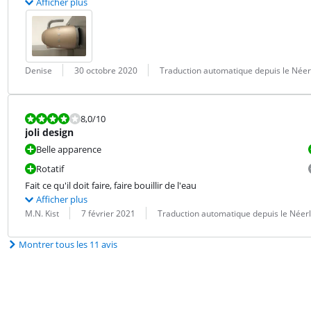
Afficher plus
Évaluation par :
Date :
Traduction :
Denise
30 octobre 2020
Traduction automatique depuis le Néer
La note est 8,0 sur 10.
8,0
/10
joli design
Belle apparence
Rotatif
Fait ce qu'il doit faire, faire bouillir de l'eau
Afficher plus
Évaluation par :
Date :
Traduction :
M.N. Kist
7 février 2021
Traduction automatique depuis le Néer
Montrer tous les 11 avis