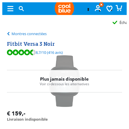
Échange
gratuit
Montres connectées
Fitbit Versa 3 Noir
La note est de 8,7 sur 10, basée sur 416 avis.
8,7
/10
(416 avis)
Plus jamais disponible
Voir ci-dessous les alternatives
€
159
,-
Livraison indisponible