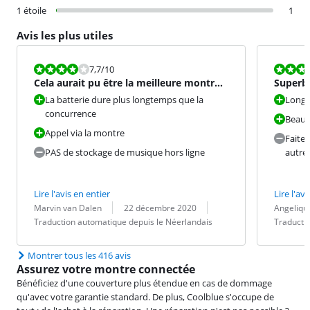
1 étoile
1
Avis les plus utiles
La note est 7,7 sur 10.
La note est 9
7,7
/10
Cela aurait pu être la meilleure montre
Superb
connectée, mais héla
La batterie dure plus longtemps que la
Longue
concurrence
Beau 
Appel via la montre
Faites
PAS de stockage de musique hors ligne
autre
Lire l'avis en entier
Lire l'avi
Évaluation par :
Date :
Traduction :
Évaluation pa
Date :
Traduction :
Marvin van Dalen
22 décembre 2020
Angeliqu
Traduction automatique depuis le Néerlandais
Traducti
Montrer tous les 416 avis
Assurez votre montre connectée
Bénéficiez d'une couverture plus étendue en cas de dommage
qu'avec votre garantie standard. De plus, Coolblue s'occupe de