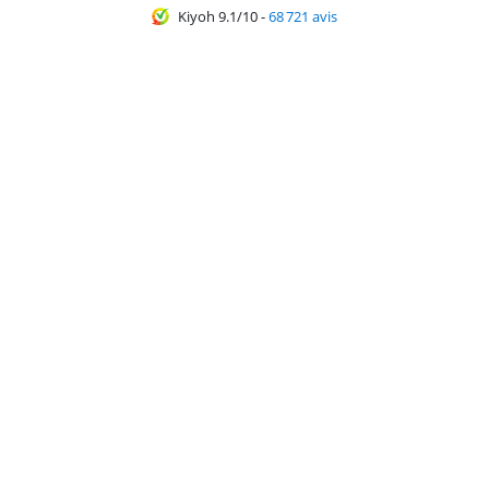
Kiyoh 9.1/10
-
68 721 avis