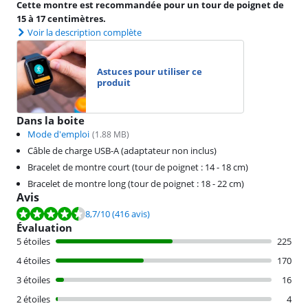
Cette montre est recommandée pour un tour de poignet de
15 à 17 centimètres.
Voir la description complète
Astuces pour utiliser ce
produit
Dans la boite
Mode d'emploi
(
1.88
MB)
Câble de charge USB-A (adaptateur non inclus)
Bracelet de montre court (tour de poignet : 14 - 18 cm)
Bracelet de montre long (tour de poignet : 18 - 22 cm)
Avis
La note est de 8,7 sur 10, basée sur 416 avis.
8,7
/10
(416 avis)
Évaluation
5 étoiles
225
4 étoiles
170
3 étoiles
16
2 étoiles
4