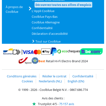
Découvrez toutes nos offres d'emplois
À propos de
L'Appli Coolblue
Coolblue
Coolblue Pays-Bas
Coolblue Allemagne
Confidentialité
Déclaration d'accessibilité
Tout sur Coolblue
Payer avec MasterCard et Visa via ClickToPay
Payer avec des écochèques
Payer avec Bancontact
Payer avec ApplePay
Webshop Trustmark 
Payer avec PayPal
Best
Retail Hi-Fi Electro Brand 2024
Trustprofile de Coolblue
Expédition et livraison avec bPost
Conditions générales
Résilier le contrat
Confidentialité
Cookies
Nederlands (NL)
English (EN)
© 1999 - 2026 - Coolblue België N.V. - 0867.686.774
Avis des clients :
Trustpilot 4/5
-
75 157 avis