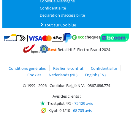
Coolblue Allemagne
Confidentialité
Déclaration d'accessibilité
Tout sur Coolblue
Payer avec MasterCard et Visa via ClickToPay
Payer avec des écochèques
Payer avec Bancontact
Payer avec ApplePay
Webshop Trustmark 
Payer avec PayPal
Best
Retail Hi-Fi Electro Brand 2024
Trustprofile de Coolblue
Expédition et livraison avec bPost
Conditions générales
Résilier le contrat
Confidentialité
Cookies
Nederlands (NL)
English (EN)
© 1999 - 2026 - Coolblue België N.V. - 0867.686.774
Avis des clients :
Trustpilot 4/5
-
75 129 avis
Kiyoh 9.1/10
-
68 705 avis