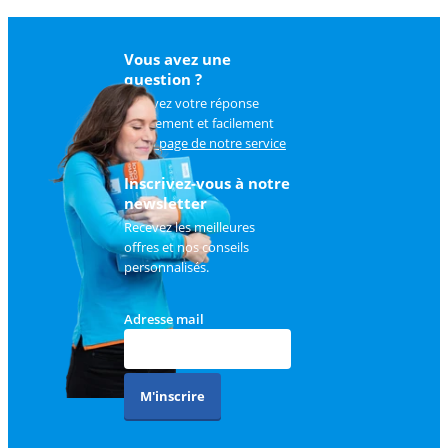
Vous avez une
question ?
Trouvez votre réponse
rapidement et facilement
sur
la page de notre service
client
.
Inscrivez-vous à notre
newsletter
Recevez les meilleures
offres et nos conseils
personnalisés.
Adresse mail
M'inscrire