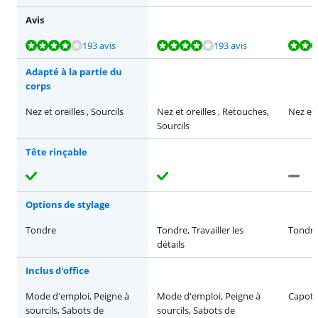
Avis
La note est de 8,1 sur 10, basée sur 193 avis.
La note est de 8,1 sur 10, basée sur 193 avis.
La note est de 8,9 sur 10, basée sur 65 avis.
La note est de 7,5 sur 10, basée sur 45 avis.
193 avis
193 avis
Adapté à la partie du
corps
Nez et oreilles , Sourcils
Nez et oreilles , Retouches,
Nez et 
Sourcils
Tête rinçable
Options de stylage
Tondre
Tondre, Travailler les
Tondr
détails
Inclus d'office
Mode d'emploi, Peigne à
Mode d'emploi, Peigne à
Capot 
sourcils, Sabots de
sourcils, Sabots de