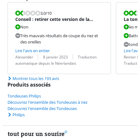
La note est 3,0 sur 10.
La note est 5
3,0
/10
Conseil : retirer cette version de la
La tond
gamme
couper 
Non
les m
Très mauvais résultats de coupe du nez et
Batte
des oreilles
tonde
Lire l'avis en entier
Lire l'avi
Évaluation par :
Date :
Traduction :
Évaluation pa
Date :
Traduction :
Alexander
8 janvier 2023
Traduction
Reinier P
automatique depuis le Néerlandais
Traducti
Montrer tous les 193 avis
Produits associés
Tondeuses Philips
Découvrez l'ensemble des Tondeuses à nez
Découvrez l'ensemble des Tondeuses
Philips
tout pour un sourire
11 vrais