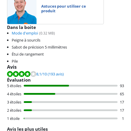
Astuces pour utiliser ce
produit
Dans la boite
Mode d'emploi
(
0.32
MB)
Peigne à sourcils
Sabot de précision 5 millimètres
Étui de rangement
Pile
Avis
La note est de 8,1 sur 10, basée sur 193 avis.
8,1
/10
(193 avis)
Évaluation
5 étoiles
93
4 étoiles
65
3 étoiles
17
2 étoiles
17
1 étoile
1
Avis les plus utiles