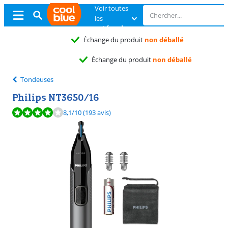
Voir toutes
les
catégories
Échange du produit
non déballé
Échange du produit
non déballé
Tondeuses
Philips NT3650/16
La note est de 8,1 sur 10, basée sur 193 avis.
8,1
/10
(193 avis)