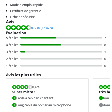
Mode d'emploi rapide
Certificat de garantie
Fiche de sécurité
Avis
La note est de 8,8 sur 10, basée sur 16 avis.
8,8
/10
(16 avis)
Évaluation
5 étoiles
7
4 étoiles
8
3 étoiles
1
2 étoiles
0
1 étoile
0
Avis les plus utiles
La note est 8,4 sur 10.
La note est 1
8,4
/10
Super micro !
très be
Facile à tenir en chantant
bon s
Long câble du boîtier au microphone
dommag