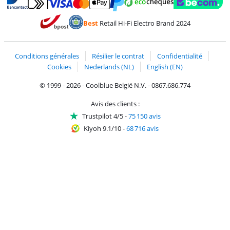
Payer avec MasterCard et Visa via ClickToPay
Payer avec des écochèques
Payer avec Bancontact
Payer avec ApplePay
Webshop Trustmark 
Payer avec PayPal
Best
Retail Hi-Fi Electro Brand 2024
Trustprofile de Coolblue
Expédition et livraison avec bPost
Conditions générales
Résilier le contrat
Confidentialité
Cookies
Nederlands (NL)
English (EN)
© 1999 - 2026 - Coolblue België N.V. - 0867.686.774
Avis des clients :
Trustpilot 4/5
-
75 150 avis
Kiyoh 9.1/10
-
68 716 avis