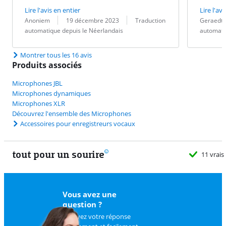
Lire l'avis en entier
Lire l'avi
Évaluation par :
Date :
Traduction :
Évaluation pa
Date :
Traduction :
Anoniem
19 décembre 2023
Traduction
Geraedts
automatique depuis le Néerlandais
automati
Montrer tous les 16 avis
Produits associés
Microphones JBL
Microphones dynamiques
Microphones XLR
Découvrez l'ensemble des Microphones
Accessoires pour enregistreurs vocaux
tout pour un sourire
11 vrais
Vous avez une
question ?
Trouvez votre réponse