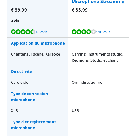
Microphone Streaming
€
39,99
€
35,99
Avis
La note est de 8,8 sur 10, basée sur 16 avis.
La note est de 8,3 sur 10, basée sur 110 avis.
16 avis
110 avis
Application du microphone
Chanter sur scène, Karaoké
Gaming, Instruments studio,
Réunions, Studio et chant
Directivité
Cardioïde
Omnidirectionnel
Type de connexion
microphone
XLR
USB
Type d'enregistrement
microphone