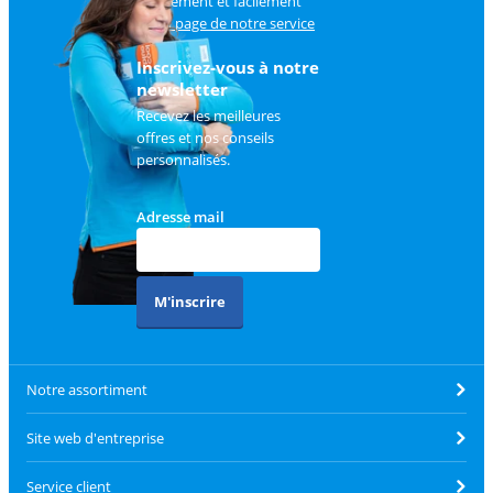
rapidement et facilement
sur
la page de notre service
client
.
Inscrivez-vous à notre
newsletter
Recevez les meilleures
offres et nos conseils
personnalisés.
Adresse mail
M'inscrire
Notre assortiment
Site web d'entreprise
Service client