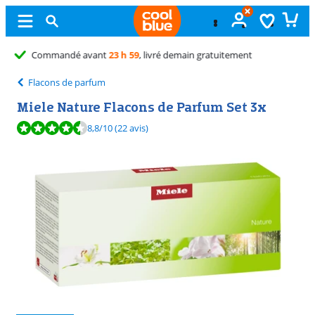
Échange
gratuit
Flacons de parfum
Miele Nature Flacons de Parfum Set 3x
La note est de 8,8 sur 10, basée sur 22 avis.
8,8
/10
(22 avis)