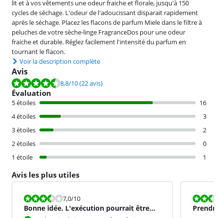
lit et à vos vêtements une odeur fraiche et florale, jusqu'à 150
cycles de séchage. L'odeur de l'adoucissant disparait rapidement
après le séchage. Placez les flacons de parfum Miele dans le filtre à
peluches de votre sèche-linge FragranceDos pour une odeur
fraiche et durable. Réglez facilement l'intensité du parfum en
tournant le flacon.
Voir la description complète
Avis
La note est de 8,8 sur 10, basée sur 22 avis.
8,8
/10
(22 avis)
Évaluation
5 étoiles
16
4 étoiles
3
3 étoiles
2
2 étoiles
0
1 étoile
1
Avis les plus utiles
La note est 7,0 sur 10.
La note est 5
7,0
/10
Bonne idée. L'exécution pourrait être
Prendre 
meilleure