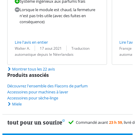
Système ingénieux aux parfums frais
Lorsque le module est chaud, la fermeture
n'est pas très utile (avec des fuites en
conséquence)
Lire l'avis en entier
Lire l'avi
Évaluation par :
Date :
Traduction :
Évaluation pa
Date :
Traduction :
Walter A.
17 aout 2021
Traduction
Fransje
automatique depuis le Néerlandais
automati
Montrer tous les 22 avis
Produits associés
Découvrez l'ensemble des Flacons de parfum
Accessoires pour machines à laver
Accessoires pour sèche-linge
Miele
tout pour un sourire