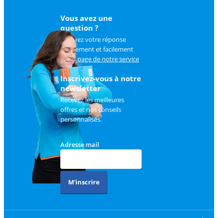
Vous avez une
question ?
Trouvez votre réponse
rapidement et facilement
sur
la page de notre service
client
.
Inscrivez-vous à notre
newsletter
Recevez les meilleures
offres et nos conseils
personnalisés.
Adresse mail
M'inscrire