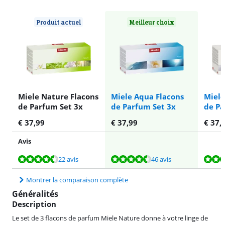
Produit actuel
Meilleur choix
Miele Nature Flacons
Miele Aqua Flacons
Miele
de Parfum Set 3x
de Parfum Set 3x
de Pa
€
37,99
€
37,99
€
37,
Avis
La note est de 8,8 sur 10, basée sur 22 avis.
La note est de 8,9 sur 10, basée sur 46 avis.
La note est de 8,0 sur 10, basée sur 1 avis.
22 avis
46 avis
Montrer la comparaison complète
Généralités
Description
Le set de 3 flacons de parfum Miele Nature donne à votre linge de