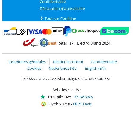
Confidentialité
Déclaration d'accessibilité
Tout sur Coolblue
Payer avec MasterCard et Visa via ClickToPay
Payer avec des écochèques
Payer avec Bancontact
Payer avec ApplePay
Webshop Trustmark 
Payer avec PayPal
Best
Retail Hi-Fi Electro Brand 2024
Trustprofile de Coolblue
Expédition et livraison avec bPost
Conditions générales
Résilier le contrat
Confidentialité
Cookies
Nederlands (NL)
English (EN)
© 1999 - 2026 - Coolblue België N.V. - 0867.686.774
Avis des clients :
Trustpilot 4/5
-
75 149 avis
Kiyoh 9.1/10
-
68 713 avis