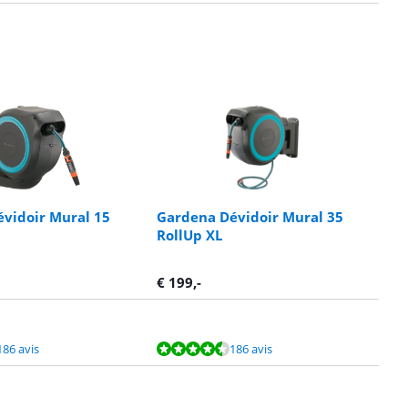
vidoir Mural 15
Gardena Dévidoir Mural 35
RollUp XL
€
199
,-
186 avis
186 avis