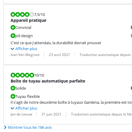
La note est 7,5 sur 10.
7,5
/10
Appareil pratique
Convivial
joli design
C'est ce que j'attendais, la durabilité devrait prouver
Afficher plus
Évaluation par :
Date :
Traduction :
Ivan Van Megroot
23 avril 2021
Traduction automatique depuis 
La note est 10 sur 10.
10
/10
Boîte de tuyau automatique parfaite
Solide
Tuyau flexible
Il s'agit de notre deuxième boîte à tuyaux Gardena, la première est to
Afficher plus
Évaluation par :
Date :
Traduction :
Jan de Leeuw
21 juin 2021
Traduction automatique depuis le Né
Montrer tous les 186 avis