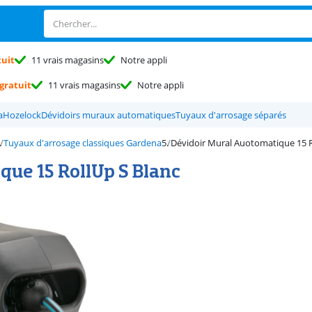
tuit
11 vrais magasins
Notre appli
gratuit
11 vrais magasins
Notre appli
a
Hozelock
Dévidoirs muraux automatiques
Tuyaux d'arrosage séparés
Tuyaux d'arrosage classiques Gardena
Dévidoir Mural Auotomatique 15 R
ue 15 RollUp S Blanc