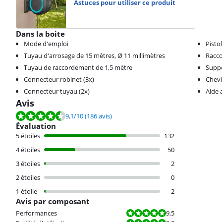
Astuces pour utiliser ce produit
Dans la boite
Mode d'emploi
Pisto
Tuyau d'arrosage de 15 mètres, Ø 11 millimètres
Racc
Tuyau de raccordement de 1,5 mètre
Suppo
Connecteur robinet (3x)
Chevi
Connecteur tuyau (2x)
Aide
Avis
La note est de 9,1 sur 10, basée sur 186 avis.
9,1
/10
(186 avis)
Évaluation
5 étoiles
132
4 étoiles
50
3 étoiles
2
2 étoiles
0
1 étoile
2
Avis par composant
La note est 9,5 sur 10.
Performances
9,5