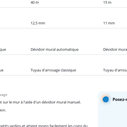
40 m
15 m
12,5 mm
11 mm
ique
Dévidoir mural automatique
Dévidoir mur
ue
Tuyau d'arrosage classique
Tuyau d'arros
osage
Posez-
t sur le mur à l'aide d'un dévidoir mural manuel.
ion.
etits jardins et atteint moins facilement les coins du