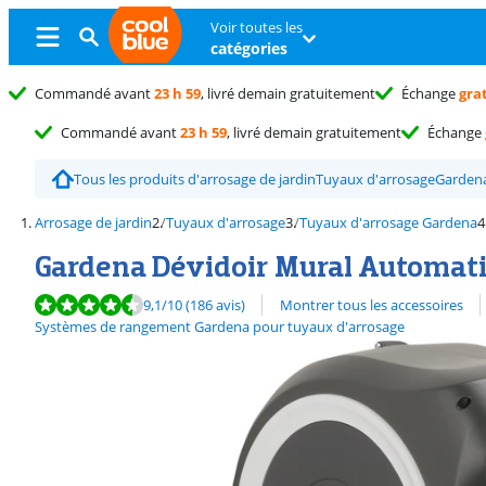
Voir toutes les
catégories
Commandé avant
23 h 59
, livré demain gratuitement
Échange
gra
Commandé avant
23 h 59
, livré demain gratuitement
Échange
Tous les produits d'arrosage de jardin
Tuyaux d'arrosage
Garden
Arrosage de jardin
Tuyaux d'arrosage
Tuyaux d'arrosage Gardena
Gardena Dévidoir Mural Automatiq
La note est de 9,1 sur 10, basée sur 186 avis.
9,1
/10
(186 avis)
Montrer tous les accessoires
Découvrez l'ensemble des
Systèmes de rangement Gardena pour tuyaux d'arrosage