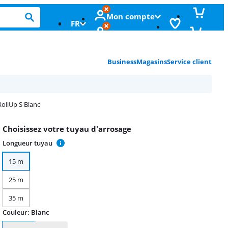
Mon compte
FR
Business
Magasins
Service client
ollUp S Blanc
Choisissez votre tuyau d'arrosage
Longueur tuyau
15 m
25 m
35 m
Couleur
:
Blanc
Couleur