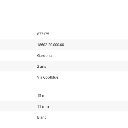
877175
18602-20.000.00
Gardena
2 ans
Via Coolblue
15 m
11 mm
Blanc