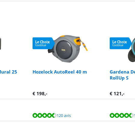
ural 25
Hozelock AutoReel 40 m
Gardena Dé
RollUp S
€
198
,-
€
121
,-
120 avis