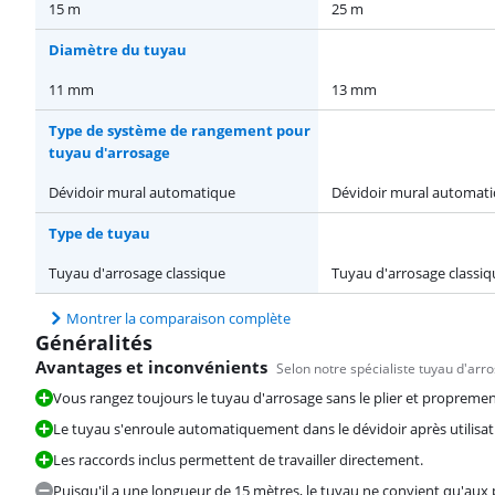
15 m
25 m
Diamètre du tuyau
11 mm
13 mm
Type de système de rangement pour
tuyau d'arrosage
Dévidoir mural automatique
Dévidoir mural automat
Type de tuyau
Tuyau d'arrosage classique
Tuyau d'arrosage classiq
Montrer la comparaison complète
Généralités
Avantages et inconvénients
Selon notre spécialiste tuyau d'arr
Vous rangez toujours le tuyau d'arrosage sans le plier et propremen
Le tuyau s'enroule automatiquement dans le dévidoir après utilisat
Les raccords inclus permettent de travailler directement.
Puisqu'il a une longueur de 15 mètres, le tuyau ne convient qu'aux p