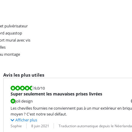
let pulvérisateur
ord aquastop
rt mural avec vis
lles
 au montage
Avis les plus utiles
La note est 9,0 sur 10.
9,0
/10
Super seulement les mauvaises prises livrées
joli design
Les chevilles fournies ne conviennent pas à un mur extérieur en brique,
moyen ? C'est notre seul défaut.
Afficher plus
Évaluation par :
Date :
Traduction :
Sophie
8 juin 2021
Traduction automatique depuis le Néerlanda