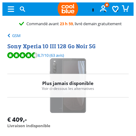
GSM
Sony Xperia 10 III 128 Go Noir 5G
La note est de 8,7 sur 10, basée sur 63 avis.
8,7
/10
(63 avis)
Plus jamais disponible
Voir ci-dessous les alternatives
€
409
,-
Livraison indisponible