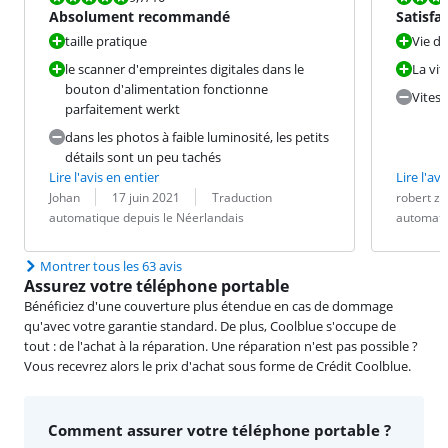
Absolument recommandé
Satisfai
taille pratique
Vie de
le scanner d'empreintes digitales dans le
La vit
bouton d'alimentation fonctionne
Vites
parfaitement werkt
dans les photos à faible luminosité, les petits
détails sont un peu tachés
Lire l'avis en entier
Lire l'avi
Évaluation par :
Date :
Traduction :
Évaluation pa
Date :
Traduction :
Johan
17 juin 2021
Traduction
robert z
automatique depuis le Néerlandais
automati
Montrer tous les 63 avis
Assurez votre téléphone portable
Bénéficiez d'une couverture plus étendue en cas de dommage
qu'avec votre garantie standard. De plus, Coolblue s'occupe de
tout : de l'achat à la réparation. Une réparation n'est pas possible ?
Vous recevrez alors le prix d'achat sous forme de Crédit Coolblue.
Comment assurer votre téléphone portable ?