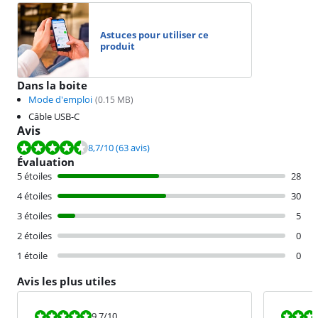
Astuces pour utiliser ce
produit
Dans la boite
Mode d'emploi
(
0.15
MB)
Câble USB-C
Avis
La note est de 8,7 sur 10, basée sur 63 avis.
8,7
/10
(63 avis)
Évaluation
5 étoiles
28
4 étoiles
30
3 étoiles
5
2 étoiles
0
1 étoile
0
Avis les plus utiles
La note est 9,7 sur 10.
La note est 8
9,7
/10