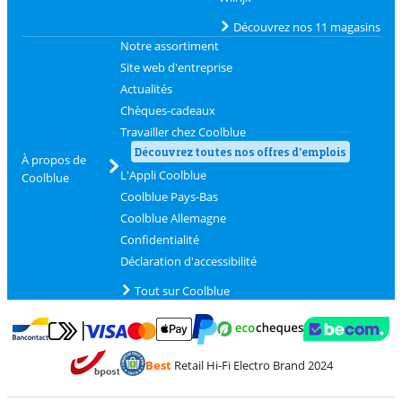
Découvrez nos 11 magasins
Notre assortiment
Site web d'entreprise
Actualités
Chèques-cadeaux
Travailler chez Coolblue
Découvrez toutes nos offres d'emplois
À propos de
L'Appli Coolblue
Coolblue
Coolblue Pays-Bas
Coolblue Allemagne
Confidentialité
Déclaration d'accessibilité
Tout sur Coolblue
Payer avec MasterCard et Visa via ClickToPay
Payer avec des écochèques
Payer avec Bancontact
Payer avec ApplePay
Webshop Trustmark 
Payer avec PayPal
Best
Retail Hi-Fi Electro Brand 2024
Trustprofile de Coolblue
Expédition et livraison avec bPost