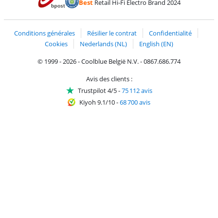
Best
Retail Hi-Fi Electro Brand 2024
Trustprofile de Coolblue
Expédition et livraison avec bPost
Conditions générales
Résilier le contrat
Confidentialité
Cookies
Nederlands (NL)
English (EN)
© 1999 - 2026 - Coolblue België N.V. - 0867.686.774
Avis des clients :
Trustpilot 4/5
-
75 112 avis
Kiyoh 9.1/10
-
68 700 avis