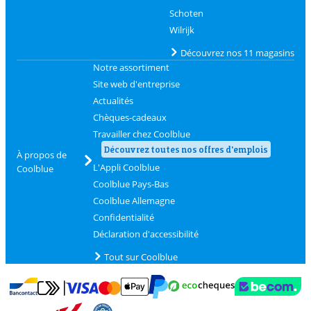
Schoten
Wilrijk
Découvrez nos 11 magasins
Notre assortiment
Site web d'entreprise
Actualités
Chèques-cadeaux
Travailler chez Coolblue
Découvrez toutes nos offres d'emplois
À propos de
L'Appli Coolblue
Coolblue
Coolblue Pays-Bas
Coolblue Allemagne
Confidentialité
Déclaration d'accessibilité
Tout sur Coolblue
Payer avec MasterCard et Visa via ClickToPay
Payer avec des écochèques
Payer avec Bancontact
Payer avec ApplePay
Webshop Trustmark 
Payer avec PayPal