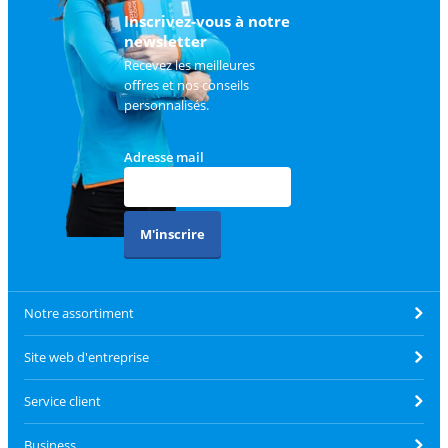
client
.
Inscrivez-vous à notre
newsletter
Recevez les meilleures
offres et nos conseils
personnalisés.
Adresse mail
M'inscrire
Notre assortiment
Site web d'entreprise
Service client
Business