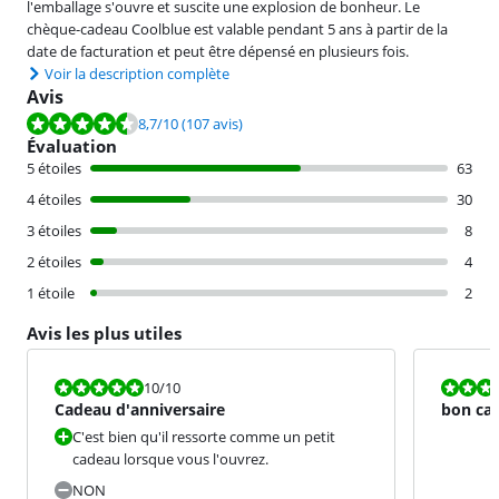
l'emballage s'ouvre et suscite une explosion de bonheur. Le
chèque-cadeau Coolblue est valable pendant 5 ans à partir de la
date de facturation et peut être dépensé en plusieurs fois.
Voir la description complète
Avis
La note est de 8,7 sur 10, basée sur 107 avis.
8,7
/10
(107 avis)
Évaluation
5 étoiles
63
4 étoiles
30
3 étoiles
8
2 étoiles
4
1 étoile
2
Avis les plus utiles
La note est 10 sur 10.
La note est 8
10
/10
Cadeau d'anniversaire
bon ca
C'est bien qu'il ressorte comme un petit
cadeau lorsque vous l'ouvrez.
NON