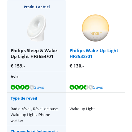
Produit actuel
Philips Sleep & Wake-
Philips Wake-Up-Light
Up Light HF3654/01
HF3532/01
€
159
,-
€
130
,-
Avis
La note est de 7,9 sur 10, basée sur 3 avis.
La note est de 6,9 sur 10, basée sur 5 avis.
3 avis
5 avis
Type de réveil
Radio-réveil, Réveil de base,
Wake-up Light
Wake-up Light, iPhone
wekker
Charger le téléphone via