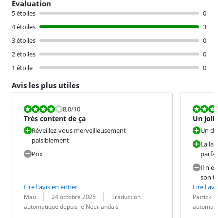
Évaluation
5 étoiles
0
4 étoiles
3
3 étoiles
0
2 étoiles
0
1 étoile
0
Avis les plus utiles
La note est 8,0 sur 10.
La note est 8
8,0
/10
Très content de ça
Un joli 
veilleus
Réveillez-vous merveilleusement
Un de
paisiblement
La lam
Prix
parfa
Il n'e
son to
Lire l'avis en entier
Lire l'avi
Évaluation par :
Date :
Traduction :
Évaluation pa
Date :
Traduction :
Mau
24 octobre 2025
Traduction
Patrick
automatique depuis le Néerlandais
automati