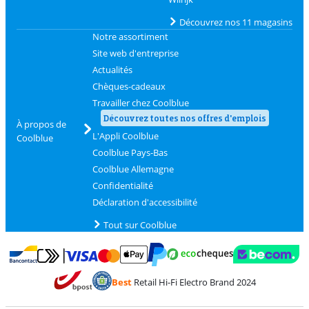
Découvrez nos 11 magasins
Notre assortiment
Site web d'entreprise
Actualités
Chèques-cadeaux
Travailler chez Coolblue
Découvrez toutes nos offres d'emplois
À propos de
L'Appli Coolblue
Coolblue
Coolblue Pays-Bas
Coolblue Allemagne
Confidentialité
Déclaration d'accessibilité
Tout sur Coolblue
Payer avec MasterCard et Visa via ClickToPay
Payer avec des écochèques
Payer avec Bancontact
Payer avec ApplePay
Webshop Trustmark 
Payer avec PayPal
Best
Retail Hi-Fi Electro Brand 2024
Trustprofile de Coolblue
Expédition et livraison avec bPost