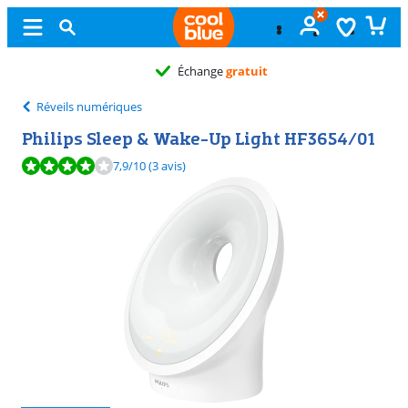
Échange
gratuit
Réveils numériques
Philips Sleep & Wake-Up Light HF3654/01
La note est de 7,9 sur 10, basée sur 3 avis.
7,9
/10
(3 avis)