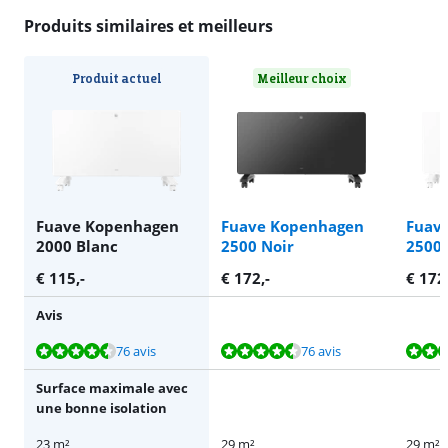
Produits similaires et meilleurs
Produit actuel
Meilleur choix
Fuave Kopenhagen
Fuave Kopenhagen
Fuav
2000 Blanc
2500 Noir
2500 
€
115
,-
€
172
,-
€
172
Avis
La note est de 8,7 sur 10, basée sur 76 avis.
La note est de 8,7 sur 10, basée sur 76 avis.
La note est de 8,7 sur 10, basée sur 76 avis.
La note est de 8,5 sur 10, basée sur 17 avis.
La note est de 8,5 sur 10, basée sur 17 avis.
76 avis
76 avis
Surface maximale avec
une bonne isolation
23 m²
29 m²
29 m²