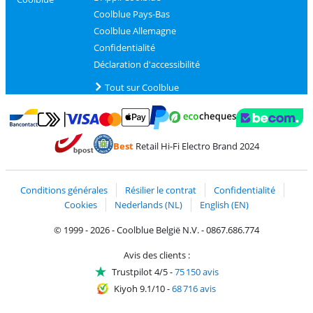
Coolblue Pays-Bas
Coolblue Allemagne
Confidentialité
Déclaration d'accessibilité
Tout sur Coolblue
Payer avec MasterCard et Visa via ClickToPay
Payer avec des écochèques
Payer avec Bancontact
Payer avec ApplePay
Webshop Trustmark 
Payer avec PayPal
Best
Retail Hi-Fi Electro Brand 2024
Trustprofile de Coolblue
Expédition et livraison avec bPost
Conditions générales
Résilier le contrat
Confidentialité
Cookies
Nederlands (NL)
English (EN)
© 1999 - 2026 - Coolblue België N.V. - 0867.686.774
Avis des clients :
Trustpilot 4/5
-
75 150 avis
Kiyoh 9.1/10
-
68 716 avis