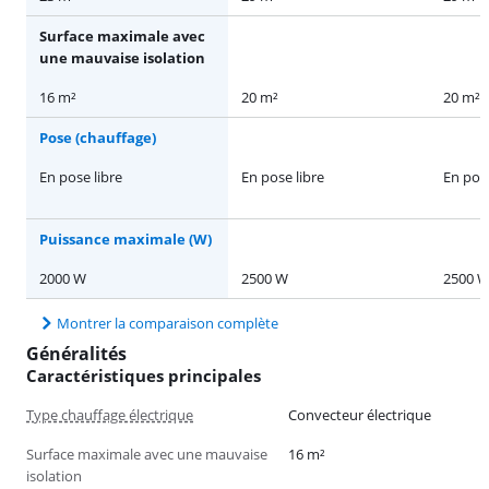
Surface maximale avec
une mauvaise isolation
16 m²
20 m²
20 m²
Pose (chauffage)
En pose libre
En pose libre
En pose
Puissance maximale (W)
2000 W
2500 W
2500 
Montrer la comparaison complète
Généralités
Caractéristiques principales
Type chauffage électrique
Convecteur électrique
Surface maximale avec une mauvaise
16 m²
isolation