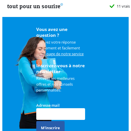
tout pour un sourire
11 vrais magasins
Vous avez une
question ?
Trouvez votre réponse
rapidement et facilement
sur
la page de notre service
client
.
Inscrivez-vous à notre
newsletter
Recevez les meilleures
offres et nos conseils
personnalisés.
Adresse mail
M'inscrire