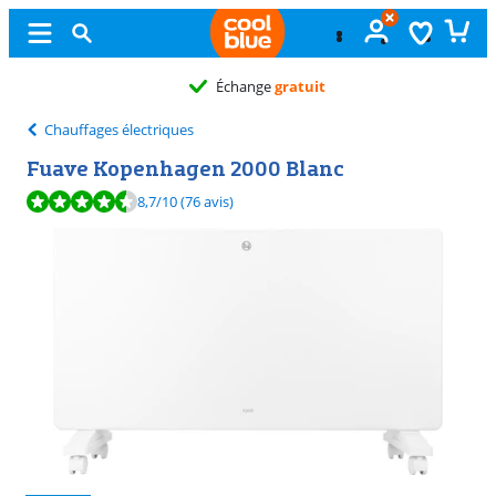
Chauffages électriques
Fuave Kopenhagen 2000 Blanc
La note est de 8,7 sur 10, basée sur 76 avis.
8,7
/10
(76 avis)