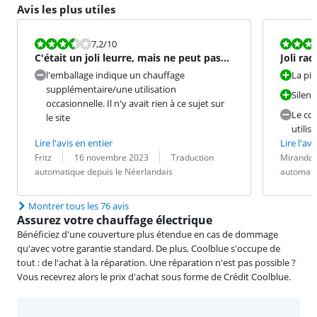
Avis les plus utiles
La note est 7,2 sur 10.
La note est 9
7,2
/10
C'était un joli leurre, mais ne peut pas
Joli rad
être utilisé pour c
l'emballage indique un chauffage
La piè
supplémentaire/une utilisation
Silen
occasionnelle. Il n'y avait rien à ce sujet sur
Le cor
le site
utili
Lire l'avis en entier
Lire l'avi
Évaluation par :
Date :
Traduction :
Évaluation pa
Date :
Traduction :
Fritz
16 novembre 2023
Traduction
Miranda
automatique depuis le Néerlandais
automati
Montrer tous les 76 avis
Assurez votre chauffage électrique
Bénéficiez d'une couverture plus étendue en cas de dommage
qu'avec votre garantie standard. De plus, Coolblue s'occupe de
tout : de l'achat à la réparation. Une réparation n'est pas possible ?
Vous recevrez alors le prix d'achat sous forme de Crédit Coolblue.