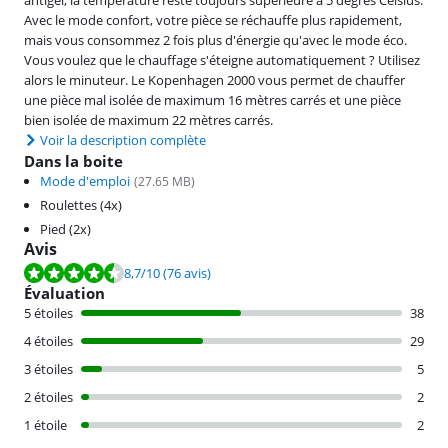
antigel, la température reste toujours supérieure à 5 degrés Celsius.
Avec le mode confort, votre pièce se réchauffe plus rapidement,
mais vous consommez 2 fois plus d'énergie qu'avec le mode éco.
Vous voulez que le chauffage s'éteigne automatiquement ? Utilisez
alors le minuteur. Le Kopenhagen 2000 vous permet de chauffer
une pièce mal isolée de maximum 16 mètres carrés et une pièce
bien isolée de maximum 22 mètres carrés.
Voir la description complète
Dans la boite
Mode d'emploi
(
27.65
MB)
Roulettes (4x)
Pied (2x)
Avis
La note est de 8,7 sur 10, basée sur 76 avis.
8,7
/10
(76 avis)
Évaluation
5 étoiles
38
4 étoiles
29
3 étoiles
5
2 étoiles
2
1 étoile
2