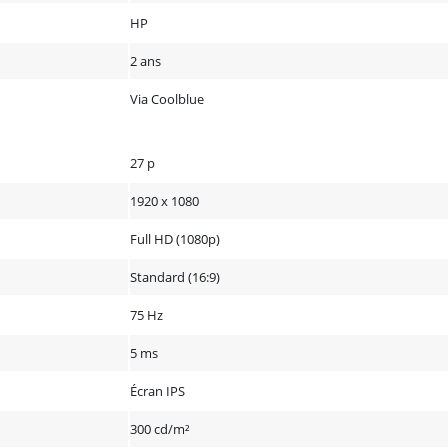
HP
2 ans
Via Coolblue
27 p
1920 x 1080
Full HD (1080p)
Standard (16:9)
75 Hz
5 ms
Écran IPS
300 cd/m²