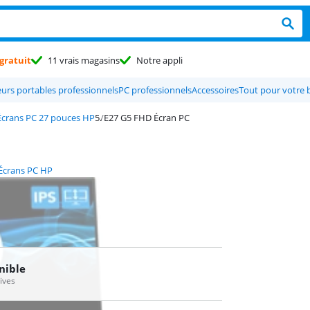
gratuit
11 vrais magasins
Notre appli
urs portables professionnels
PC professionnels
Accessoires
Tout pour votre 
Écrans PC 27 pouces HP
E27 G5 FHD Écran PC
Écrans PC HP
nible
tives