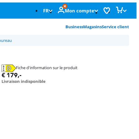
FR
Mon compte
Business
Magasins
Service client
bureau
Fiche d'information sur le produit
s'ouvre dans un nouvel onglet
€
179
,-
Livraison indisponible