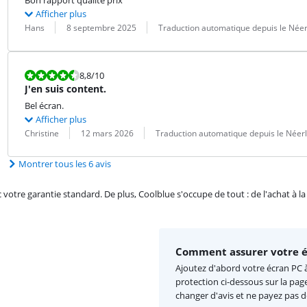
Bon rapport qualité prix
Afficher plus
Évaluation par :
Date :
Traduction :
Hans
8 septembre 2025
Traduction automatique depuis le Néer
La note est 8,8 sur 10.
8,8
/10
J'en suis content.
Bel écran.
Afficher plus
Évaluation par :
Date :
Traduction :
Christine
12 mars 2026
Traduction automatique depuis le Néer
Montrer tous les 6 avis
re garantie standard. De plus, Coolblue s'occupe de tout : de l'achat à la r
Comment assurer votre é
Ajoutez d'abord votre écran PC à
protection ci-dessous sur la pag
changer d'avis et ne payez pas 