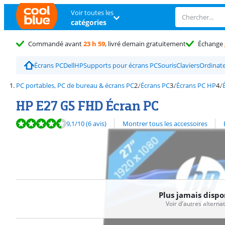
Voir toutes les
catégories
Commandé avant
23 h 59
, livré demain gratuitement
Échange
Écrans PC
Dell
HP
Supports pour écrans PC
Souris
Claviers
Ordinate
PC portables, PC de bureau & écrans PC
Écrans PC
Écrans PC HP
HP E27 G5 FHD Écran PC
La note est de 9,1 sur 10, basée sur 6 avis.
Découvrez l'ensemble des
9,1
/10
(6 avis)
Montrer tous les accessoires
Plus jamais dispo
Voir d'autres alterna