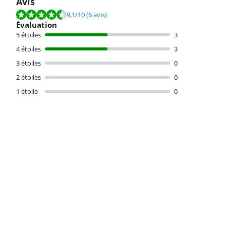
Avis
La note est de 9,1 sur 10, basée sur 6 avis.
9,1
/10
(6 avis)
Évaluation
5 étoiles
3
4 étoiles
3
3 étoiles
0
2 étoiles
0
1 étoile
0