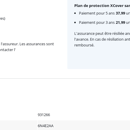
Plan de protection XCover san
Paiement pour 5 ans
37,99
un
es)
Paiement pour 3 ans
21,99
un
L'assurance peut être résiliée a
l'avance. En cas de résiliation a
l'assureur. Les assurances sont
remboursé.
ntacter l'
931266
6N4E2AA