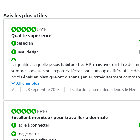
Avis les plus utiles
La note est 9,6 sur 10.
9,6
/10
Qualité supérieure!
bel écran
Beau design
La qualité à laquelle je suis habitué chez HP, mais avec un filtre de 
sombres lorsque vous regardez l'écran sous un angle différent. Le d
bords épais en plastique ont disparu. J'en ai immédiatement command
Afficher plus
Évaluation par :
Date :
Traduction :
M.
28 septembre 2023
Traduction automatique depuis le Néerl
La note est 10 sur 10.
10
/10
Excellent moniteur pour travailler à domicile
Facile à connecter
Image nette