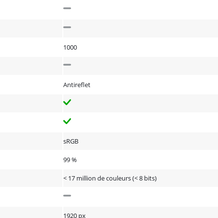
1000
Antireflet
sRGB
99 %
< 17 million de couleurs (< 8 bits)
1920 px