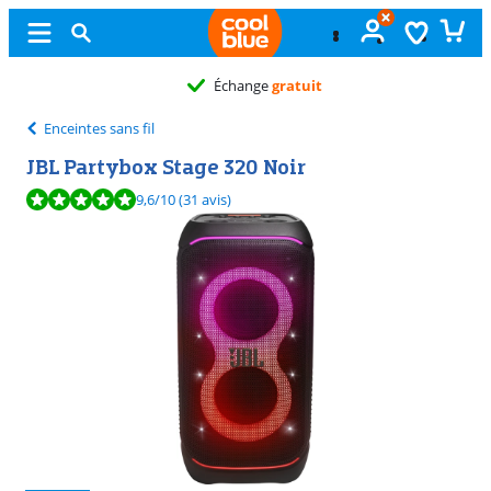
Échange
gratuit
Enceintes sans fil
JBL Partybox Stage 320 Noir
La note est de 9,6 sur 10, basée sur 31 avis.
9,6
/10
(31 avis)