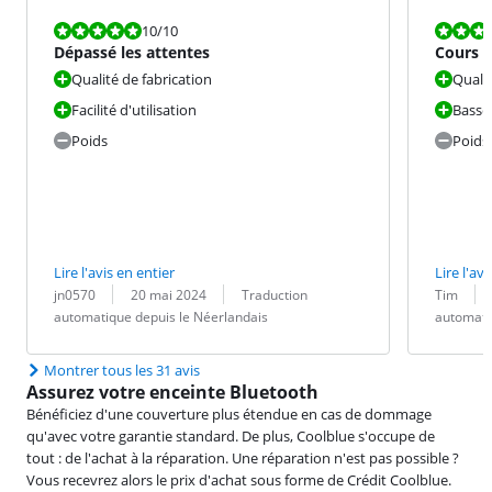
La note est 10 sur 10.
La note est 9
10
/10
Dépassé les attentes
Cours s
relaxant
Qualité de fabrication
Quali
Facilité d'utilisation
Basses
Poids
Poids
Lire l'avis en entier
Lire l'avi
Évaluation par :
Date :
Traduction :
Évaluation pa
Date :
Traduction :
jn0570
20 mai 2024
Traduction
Tim
automatique depuis le Néerlandais
automati
Montrer tous les 31 avis
Assurez votre enceinte Bluetooth
Bénéficiez d'une couverture plus étendue en cas de dommage
qu'avec votre garantie standard. De plus, Coolblue s'occupe de
tout : de l'achat à la réparation. Une réparation n'est pas possible ?
Vous recevrez alors le prix d'achat sous forme de Crédit Coolblue.