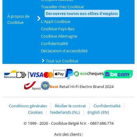
Travailler chez Coolblue
Découvrez toutes nos offres d'emplois
À propos de
L'Appli Coolblue
Coolblue
Coolblue Pays-Bas
Coolblue Allemagne
Confidentialité
Déclaration d'accessibilité
Tout sur Coolblue
Payer avec MasterCard et Visa via ClickToPay
Payer avec des écochèques
Payer avec Bancontact
Payer avec ApplePay
Webshop Trustmark 
Payer avec PayPal
Best
Retail Hi-Fi Electro Brand 2024
Trustprofile de Coolblue
Expédition et livraison avec bPost
Conditions générales
Résilier le contrat
Confidentialité
Cookies
Nederlands (NL)
English (EN)
© 1999 - 2026 - Coolblue België N.V. - 0867.686.774
Avis des clients :