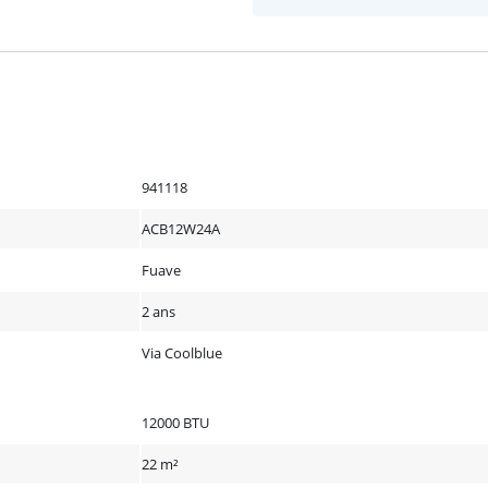
941118
ACB12W24A
Fuave
2 ans
Via Coolblue
12000 BTU
22 m²