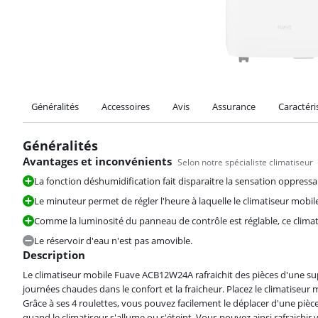
Généralités
Accessoires
Avis
Assurance
Caractéri
Généralités
Avantages et inconvénients
Selon notre spécialiste climatiseur
La fonction déshumidification fait disparaitre la sensation oppressa
Le minuteur permet de régler l'heure à laquelle le climatiseur mob
Comme la luminosité du panneau de contrôle est réglable, ce clima
Le réservoir d'eau n'est pas amovible.
Description
Le climatiseur mobile Fuave ACB12W24A rafraichit des pièces d'une sup
journées chaudes dans le confort et la fraicheur. Placez le climatiseur
Grâce à ses 4 roulettes, vous pouvez facilement le déplacer d'une pièc
quand le climatiseur s'allume ou s'éteint. Vous pouvez ainsi rafraichir