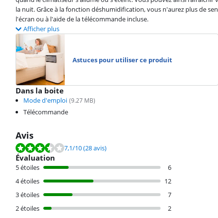
la nuit. Grâce à la fonction déshumidification, vous n'aurez plus de 
l'écran ou à l'aide de la télécommande incluse.
Afficher plus
Astuces pour utiliser ce produit
Dans la boite
Mode d'emploi
(
9.27
MB)
Télécommande
Avis
La note est de 7,1 sur 10, basée sur 28 avis.
7,1
/10
(28 avis)
Évaluation
5 étoiles
6
4 étoiles
12
3 étoiles
7
2 étoiles
2