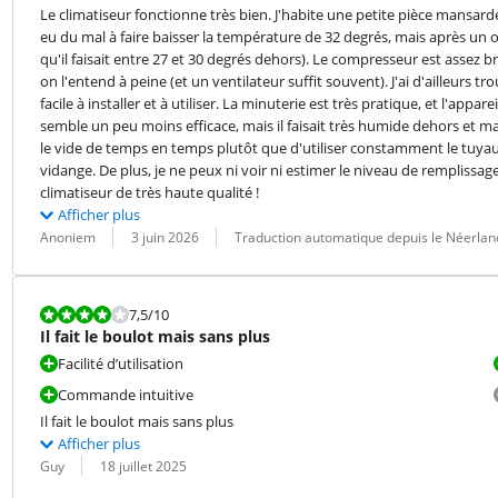
Le climatiseur fonctionne très bien. J'habite une petite pièce mansardée
eu du mal à faire baisser la température de 32 degrés, mais après un ou
qu'il faisait entre 27 et 30 degrés dehors). Le compresseur est assez bru
on l'entend à peine (et un ventilateur suffit souvent). J'ai d'ailleurs tr
facile à installer et à utiliser. La minuterie est très pratique, et l'appa
semble un peu moins efficace, mais il faisait très humide dehors et ma fe
le vide de temps en temps plutôt que d'utiliser constamment le tuyau 
vidange. De plus, je ne peux ni voir ni estimer le niveau de remplissage
climatiseur de très haute qualité !
Afficher plus
Évaluation par :
Date :
Traduction :
Anoniem
3 juin 2026
Traduction automatique depuis le Néerlan
La note est 7,5 sur 10.
7,5
/10
Il fait le boulot mais sans plus
Facilité d’utilisation
Commande intuitive
Il fait le boulot mais sans plus
Afficher plus
Évaluation par :
Date :
Guy
18 juillet 2025