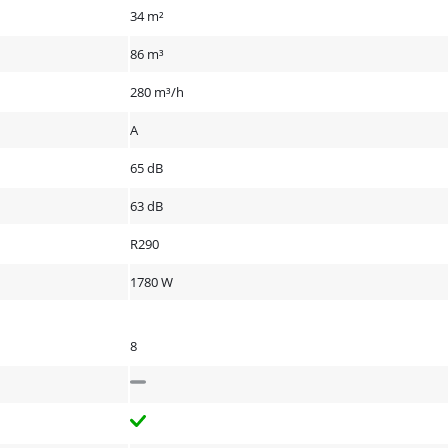
34 m²
86 m³
280 m³/h
A
65 dB
63 dB
R290
1780 W
8