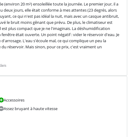
 (environ 20 m²) ensoleillée toute la journée. Le premier jour, il a 
 deux jours, elle était conforme à mes attentes (23 degrés, alors 
yant, ce qui n'est pas idéal la nuit, mais avec un casque antibruit, 
ouvé le bruit moins gênant que prévu. De plus, le climatiseur est 
reil est plus compact que je ne l'imaginais. La déshumidification 
nêtre était ouverte. Un point négatif : vider le réservoir d'eau. Je 
d'arrosage. L'eau s'écoule mal, ce qui complique un peu la 
 du réservoir. Mais sinon, pour ce prix, c'est vraiment un 
dais
Accessoires
Assez bruyant à haute vitesse