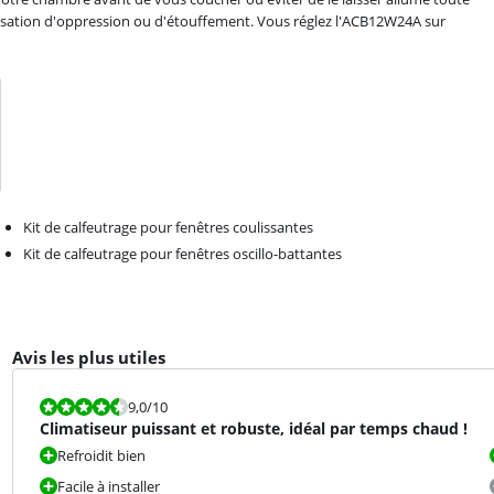
sensation d'oppression ou d'étouffement. Vous réglez l'ACB12W24A sur
Kit de calfeutrage pour fenêtres coulissantes
Kit de calfeutrage pour fenêtres oscillo-battantes
Avis les plus utiles
La note est 9,0 sur 10.
9,0
/10
Climatiseur puissant et robuste, idéal par temps chaud !
Refroidit bien
Facile à installer