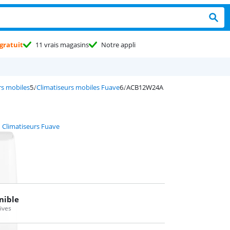
gratuit
11 vrais magasins
Notre appli
rs mobiles
Climatiseurs mobiles Fuave
ACB12W24A
Climatiseurs Fuave
nible
tives