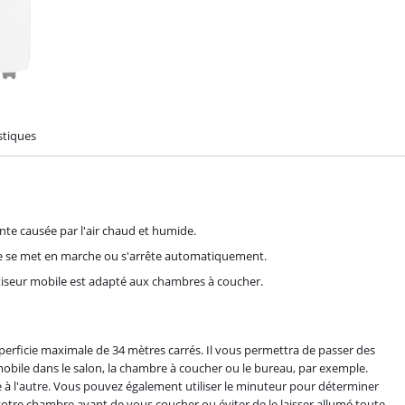
stiques
nte causée par l'air chaud et humide.
ile se met en marche ou s'arrête automatiquement.
tiseur mobile est adapté aux chambres à coucher.
erficie maximale de 34 mètres carrés. Il vous permettra de passer des
 mobile dans le salon, la chambre à coucher ou le bureau, par exemple.
e à l'autre. Vous pouvez également utiliser le minuteur pour déterminer
 votre chambre avant de vous coucher ou éviter de le laisser allumé toute