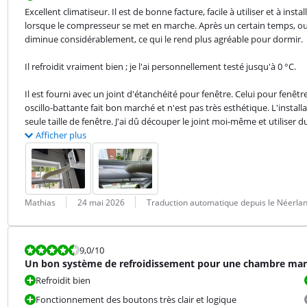
Excellent climatiseur. Il est de bonne facture, facile à utiliser et à ins
lorsque le compresseur se met en marche. Après un certain temps, ou e
diminue considérablement, ce qui le rend plus agréable pour dormir.
Il refroidit vraiment bien ; je l'ai personnellement testé jusqu'à 0 °C.
Il est fourni avec un joint d'étanchéité pour fenêtre. Celui pour fenêtr
oscillo-battante fait bon marché et n'est pas très esthétique. L'install
seule taille de fenêtre. J'ai dû découper le joint moi-même et utiliser 
Afficher plus
Évaluation par :
Date :
Traduction :
Mathias
24 mai 2026
Traduction automatique depuis le Néerla
La note est 9,0 sur 10.
9,0
/10
Un bon système de refroidissement pour une chambre ma
Refroidit bien
Fonctionnement des boutons très clair et logique