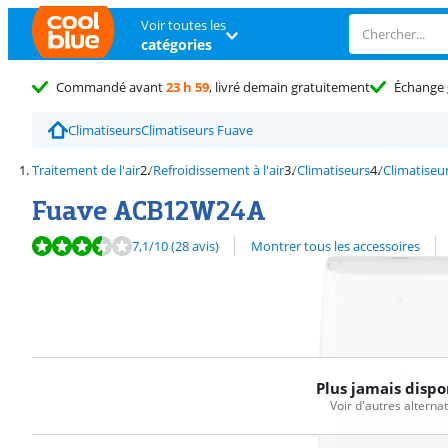
Voir toutes les
catégories
Commandé avant
23 h 59
, livré demain gratuitement
Échange
Climatiseurs
Climatiseurs Fuave
Traitement de l'air
Refroidissement à l'air
Climatiseurs
Climatiseu
Fuave ACB12W24A
La note est de 7,1 sur 10, basée sur 28 avis.
Découvrez l'ensemble des
7,1
/10
(28 avis)
Montrer tous les accessoires
Plus jamais dispo
Voir d'autres alterna