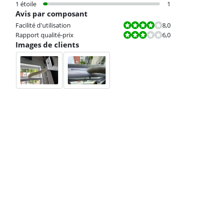
1 étoile
1
Avis par composant
La note est 8,0 sur 10.
Facilité d'utilisation
8,0
La note est 6,0 sur 10.
Rapport qualité-prix
6,0
Images de clients