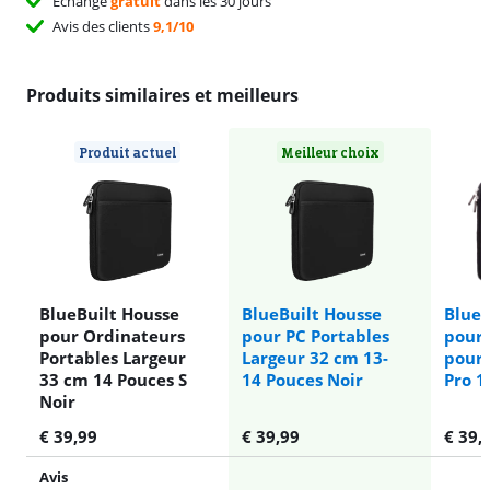
Échange
gratuit
dans les 30 jours
Avis des clients
9,1/10
Produits similaires et meilleurs
Produit actuel
Meilleur choix
BlueBuilt Housse
BlueBuilt Housse
BlueB
pour Ordinateurs
pour PC Portables
pour 
Portables Largeur
Largeur 32 cm 13-
pour
33 cm 14 Pouces S
14 Pouces Noir
Pro 1
Noir
€
39,99
€
39,99
€
39,
Avis