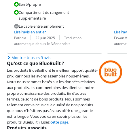
Serré/propre
Compartiment de rangement
supplémentaire
Le câble entre simplement
Lire l'avis en entier
Lire l'avi
Évaluation par :
Date :
Traduction :
Évaluation pa
Date :
Traduction :
Patricia
22 juin 2025
Traduction
Erwan Vr
automatique depuis le Néerlandais
automati
Montrer tous les 3 avis
Qu'est-ce que BlueBuilt ?
Les produits BlueBuilt ont le meilleur rapport qualité-
prix, car nous les avons assemblés nous-mêmes.
Nous nous sommes basés sur les données relatives
aux produits, les commentaires des clients et notre
propre connaissance des produits. En d'autres
termes, ce sont de bons produits. Nous sommes
tellement convaincus de la qualité de nos produits
que nous n'hésitons pas à vous offrir une garantie
extra longue. Vous voulez en savoir plus sur les
produits BlueBuilt ? Lisez
cette page
.
Produits associés