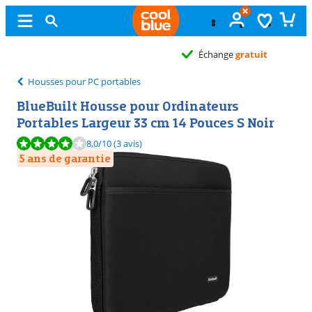
Échange
gratuit
Housses pour PC portables
BlueBuilt Housse pour Ordinateurs
Portables Largeur 33 cm 14 Pouces S Noir
La note est de 8,0 sur 10, basée sur 3 avis.
8,0
/10
(3 avis)
5 ans de garantie