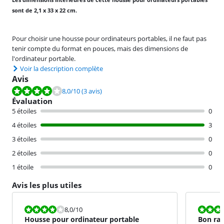
sont de 2,1 x 33 x 22 cm.
Pour choisir une housse pour ordinateurs portables, il ne faut pas
tenir compte du format en pouces, mais des dimensions de
l'ordinateur portable.
Voir la description complète
Avis
La note est de 8,0 sur 10, basée sur 3 avis.
8,0
/10
(3 avis)
Évaluation
5 étoiles
0
4 étoiles
3
3 étoiles
0
2 étoiles
0
1 étoile
0
Avis les plus utiles
La note est 8,0 sur 10.
La note est 8
8,0
/10
Housse pour ordinateur portable
Bon rap