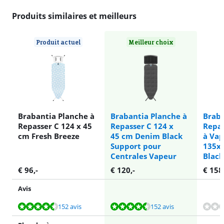
Produits similaires et meilleurs
Produit actuel
Meilleur choix
Brabantia Planche à
Brabantia Planche à
Braba
Repasser C 124 x 45
Repasser C 124 x
Repas
cm Fresh Breeze
45 cm Denim Black
à Vap
Support pour
135x
Centrales Vapeur
Black
€
96
,-
€
120
,-
€
158
Avis
La note est de 9,1 sur 10, basée sur 152 avis.
La note est de 9,1 sur 10, basée sur 152 avis.
152 avis
152 avis