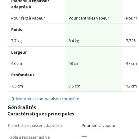
Planche à repasser
adaptée à
Pour fers à vapeur
Pour centrales vapeur
Pour f
Poids
7,7 kg
8,4 kg
7,725 k
Largeur
48 cm
48 cm
47 cm
Profondeur
7,5 cm
7,5 cm
12 cm
Montrer la comparaison complète
Généralités
Caractéristiques principales
Planche à repasser adaptée à
Pour fers à vapeur
Table à repasser active