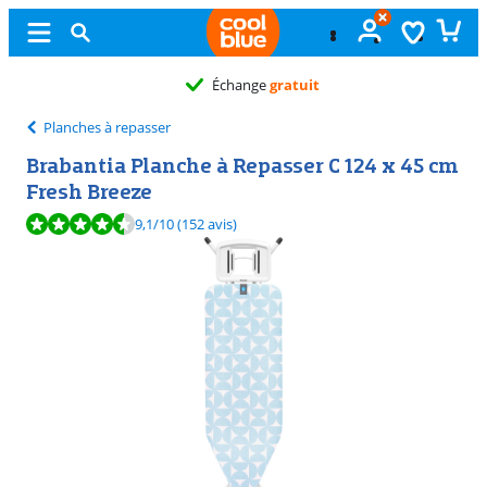
Échange
gratuit
Planches à repasser
Brabantia Planche à Repasser C 124 x 45 cm
Fresh Breeze
La note est de 9,1 sur 10, basée sur 152 avis.
9,1
/10
(152 avis)