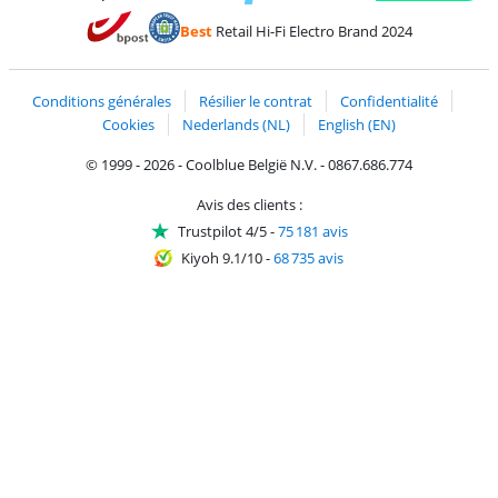
Payer avec MasterCard et Visa via ClickToPay
Payer avec des écochèques
Payer avec Bancontact
Payer avec ApplePay
Webshop Trustmark 
Payer avec PayPal
Best
Retail Hi-Fi Electro Brand 2024
Trustprofile de Coolblue
Expédition et livraison avec bPost
Conditions générales
Résilier le contrat
Confidentialité
Cookies
Nederlands (NL)
English (EN)
© 1999 - 2026 - Coolblue België N.V. - 0867.686.774
Avis des clients :
Trustpilot 4/5
-
75 181 avis
Kiyoh 9.1/10
-
68 735 avis