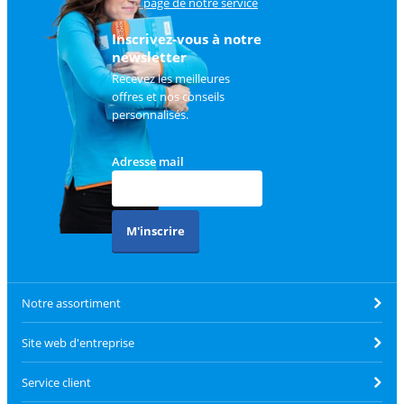
sur
la page de notre service
client
.
Inscrivez-vous à notre
newsletter
Recevez les meilleures
offres et nos conseils
personnalisés.
Adresse mail
M'inscrire
Notre assortiment
Site web d'entreprise
Service client