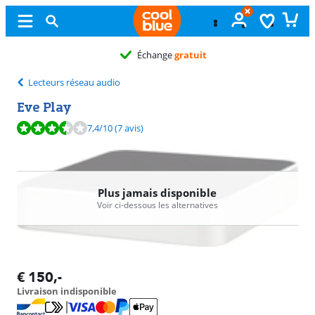
Échange
gratuit
Lecteurs réseau audio
Eve Play
La note est de 7,4 sur 10, basée sur 7 avis.
7,4
/10
(7 avis)
Plus jamais disponible
Voir ci-dessous les alternatives
€
150
,-
Livraison indisponible