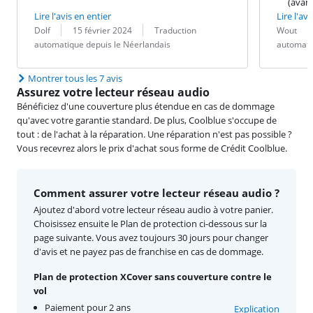
(avan
Lire l'avis en entier
Lire l'avi
Évaluation par :
Date :
Traduction :
Évaluation pa
Date :
Traduction :
Dolf
15 février 2024
Traduction
Wout
automatique depuis le Néerlandais
automati
Montrer tous les 7 avis
Assurez votre lecteur réseau audio
Bénéficiez d'une couverture plus étendue en cas de dommage
qu'avec votre garantie standard. De plus, Coolblue s'occupe de
tout : de l'achat à la réparation. Une réparation n'est pas possible ?
Vous recevrez alors le prix d'achat sous forme de Crédit Coolblue.
Comment assurer votre lecteur réseau audio ?
Ajoutez d'abord votre lecteur réseau audio à votre panier.
Choisissez ensuite le Plan de protection ci-dessous sur la
page suivante. Vous avez toujours 30 jours pour changer
d'avis et ne payez pas de franchise en cas de dommage.
Plan de protection XCover sans couverture contre le
vol
Paiement pour 2 ans
Explication