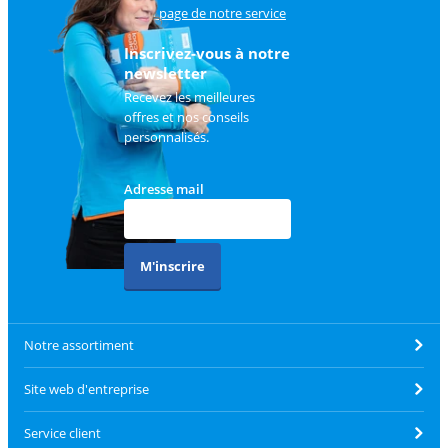
sur
la page de notre service
client
.
Inscrivez-vous à notre
newsletter
Recevez les meilleures
offres et nos conseils
personnalisés.
Adresse mail
M'inscrire
Notre assortiment
Site web d'entreprise
Service client