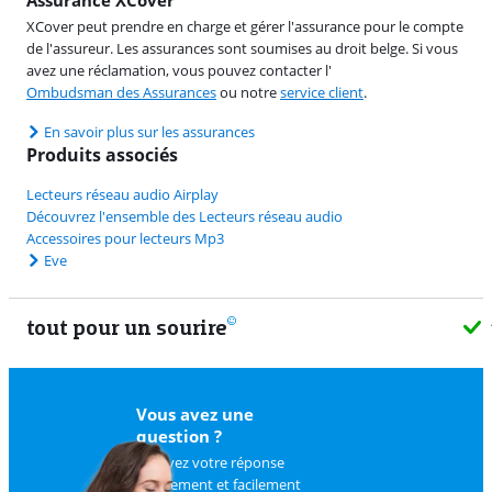
XCover peut prendre en charge et gérer l'assurance pour le compte
de l'assureur. Les assurances sont soumises au droit belge. Si vous
avez une réclamation, vous pouvez contacter l'
Ombudsman des Assurances
ou notre
service client
.
En savoir plus sur les assurances
Produits associés
Lecteurs réseau audio Airplay
Découvrez l'ensemble des Lecteurs réseau audio
Accessoires pour lecteurs Mp3
Eve
tout pour un sourire
11 vrais
Vous avez une
question ?
Trouvez votre réponse
rapidement et facilement