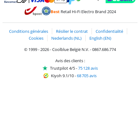
Payer avec MasterCard et Visa via ClickToPay
Payer avec des écochèques
Payer avec Bancontact
Payer avec ApplePay
Webshop Trustmark 
Payer avec PayPal
Best
Retail Hi-Fi Electro Brand 2024
Trustprofile de Coolblue
Expédition et livraison avec bPost
Conditions générales
Résilier le contrat
Confidentialité
Cookies
Nederlands (NL)
English (EN)
© 1999 - 2026 - Coolblue België N.V. - 0867.686.774
Avis des clients :
Trustpilot 4/5
-
75 128 avis
Kiyoh 9.1/10
-
68 705 avis