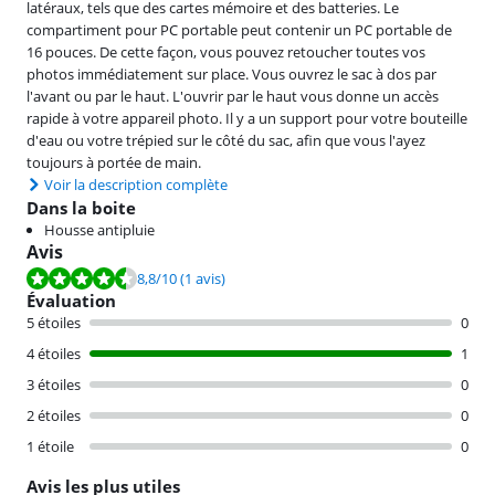
latéraux, tels que des cartes mémoire et des batteries. Le
compartiment pour PC portable peut contenir un PC portable de
16 pouces. De cette façon, vous pouvez retoucher toutes vos
photos immédiatement sur place. Vous ouvrez le sac à dos par
l'avant ou par le haut. L'ouvrir par le haut vous donne un accès
rapide à votre appareil photo. Il y a un support pour votre bouteille
d'eau ou votre trépied sur le côté du sac, afin que vous l'ayez
toujours à portée de main.
Voir la description complète
Dans la boite
Housse antipluie
Avis
La note est de 8,8 sur 10, basée sur 1 avis.
8,8
/10
(1 avis)
Évaluation
5 étoiles
0
4 étoiles
1
3 étoiles
0
2 étoiles
0
1 étoile
0
Avis les plus utiles