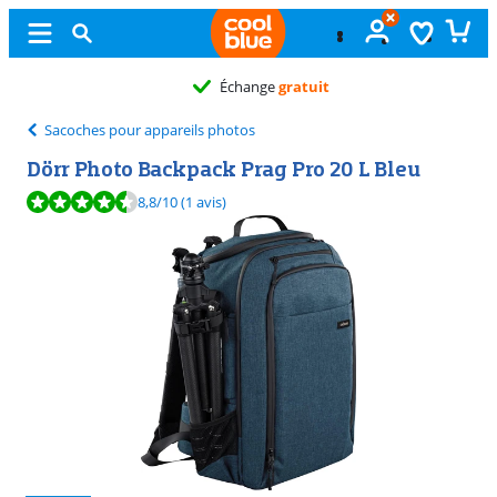
Échange
gratuit
Sacoches pour appareils photos
Dörr Photo Backpack Prag Pro 20 L Bleu
La note est de 8,8 sur 10, basée sur 1 avis.
8,8
/10
(1 avis)