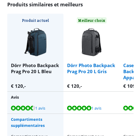
Produits similaires et meilleurs
Produit actuel
Meilleur choix
Dörr Photo Backpack
Dörr Photo Backpack
Case 
Prag Pro 20 L Bleu
Prag Pro 20 L Gris
Back
Appar
€
120
,-
€
120
,-
€
109
Avis
La note est de 8,8 sur 10, basée sur 1 avis.
La note est de 9,6 sur 10, basée sur 1 avis.
La note est de 9,0 sur 10, basée sur 9 avis.
La note est de 9,5 sur 10, basée sur 7 avis.
La note est de 9,1 sur 10, basée sur 103 avis.
1 avis
1 avis
Compartiments
supplémentaires