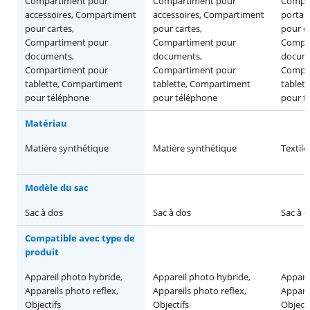
Compartiment pour
Compartiment pour
Compar
accessoires, Compartiment
accessoires, Compartiment
portab
pour cartes,
pour cartes,
pour ca
Compartiment pour
Compartiment pour
Compa
documents,
documents,
docum
Compartiment pour
Compartiment pour
Compa
tablette, Compartiment
tablette, Compartiment
tablet
pour téléphone
pour téléphone
pour t
Matériau
Matière synthétique
Matière synthétique
Textile
Modèle du sac
Sac à dos
Sac à dos
Sac à 
Compatible avec type de
produit
Appareil photo hybride,
Appareil photo hybride,
Appare
Appareils photo reflex,
Appareils photo reflex,
Apparei
Objectifs
Objectifs
Objecti