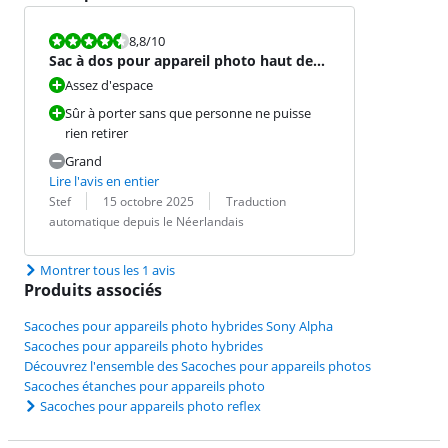
La note est 8,8 sur 10.
8,8
/10
Sac à dos pour appareil photo haut de
gamme
Assez d'espace
Sûr à porter sans que personne ne puisse
rien retirer
Grand
Lire l'avis en entier
Évaluation par :
Date :
Traduction :
Stef
15 octobre 2025
Traduction
automatique depuis le Néerlandais
Montrer tous les 1 avis
Produits associés
Sacoches pour appareils photo hybrides Sony Alpha
Sacoches pour appareils photo hybrides
Découvrez l'ensemble des Sacoches pour appareils photos
Sacoches étanches pour appareils photo
Sacoches pour appareils photo reflex