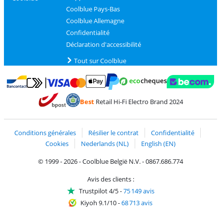
Coolblue Pays-Bas
Coolblue Allemagne
Confidentialité
Déclaration d'accessibilité
Tout sur Coolblue
Payer avec MasterCard et Visa via ClickToPay
Payer avec des écochèques
Payer avec Bancontact
Payer avec ApplePay
Webshop Trustmark 
Payer avec PayPal
Best
Retail Hi-Fi Electro Brand 2024
Trustprofile de Coolblue
Expédition et livraison avec bPost
Conditions générales
Résilier le contrat
Confidentialité
Cookies
Nederlands (NL)
English (EN)
© 1999 - 2026 - Coolblue België N.V. - 0867.686.774
Avis des clients :
Trustpilot 4/5
-
75 149 avis
Kiyoh 9.1/10
-
68 713 avis