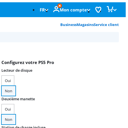
FR
Mon compte
Business
Magasins
Service client
Configurez votre PS5 Pro
Lecteur de disque
Oui
Non
Deuxième manette
Oui
Non
Station de charge incluse