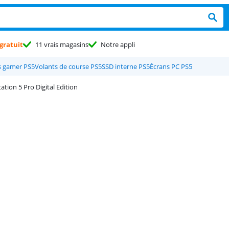
gratuit
11 vrais magasins
Notre appli
 gamer PS5
Volants de course PS5
SSD interne PS5
Écrans PC PS5
ation 5 Pro Digital Edition