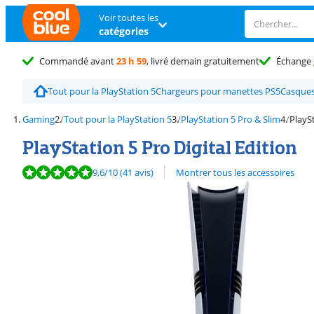
Voir toutes les
catégories
Commandé avant
23 h 59
, livré demain gratuitement
Échange
Tout pour la PlayStation 5
Chargeurs pour manettes PS5
Casques
Gaming
Tout pour la PlayStation 5
PlayStation 5 Pro & Slim
PlaySt
PlayStation 5 Pro Digital Edition
La note est de 9,6 sur 10, basée sur 41 avis.
9,6
/10
(41 avis)
Montrer tous les accessoires