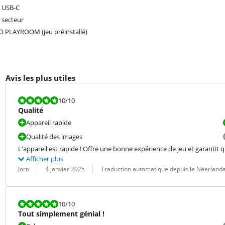
 USB-C
 secteur
 PLAYROOM (jeu préinstallé)
Avis les plus utiles
La note est 10 sur 10.
10
/10
Qualité
Appareil rapide
Qualité des images
L'appareil est rapide ! Offre une bonne expérience de jeu et garantit 
Afficher plus
Évaluation par :
Date :
Traduction :
Jorn
4 janvier 2025
Traduction automatique depuis le Néerlanda
La note est 10 sur 10.
10
/10
Tout simplement génial !