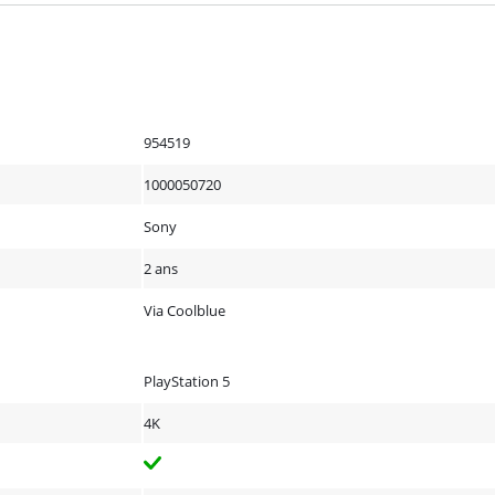
954519
1000050720
Sony
2 ans
Via Coolblue
PlayStation 5
4K