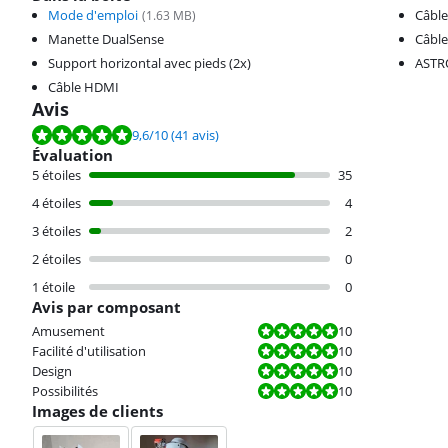
Mode d'emploi
Câble
(
1.63
MB)
Manette DualSense
Câble
Support horizontal avec pieds (2x)
ASTRO
Câble HDMI
Avis
La note est de 9,6 sur 10, basée sur 41 avis.
9,6
/10
(41 avis)
Évaluation
5 étoiles
35
4 étoiles
4
3 étoiles
2
2 étoiles
0
1 étoile
0
Avis par composant
La note est 10 sur 10.
Amusement
10
La note est 10 sur 10.
Facilité d'utilisation
10
La note est 10 sur 10.
Design
10
La note est 10 sur 10.
Possibilités
10
Images de clients