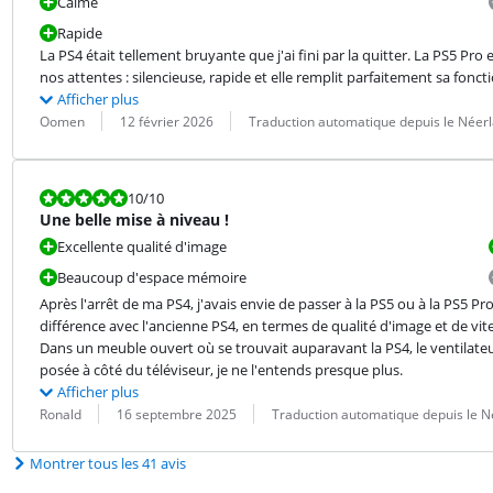
Calme
Rapide
La PS4 était tellement bruyante que j'ai fini par la quitter. La PS5 Pro
nos attentes : silencieuse, rapide et elle remplit parfaitement sa fonc
Afficher plus
Évaluation par :
Date :
Traduction :
Oomen
12 février 2026
Traduction automatique depuis le Néer
La note est 10 sur 10.
10
/10
Une belle mise à niveau !
Excellente qualité d'image
Beaucoup d'espace mémoire
Après l'arrêt de ma PS4, j'avais envie de passer à la PS5 ou à la PS5 Pro.
différence avec l'ancienne PS4, en termes de qualité d'image et de vites
Dans un meuble ouvert où se trouvait auparavant la PS4, le ventilateur
posée à côté du téléviseur, je ne l'entends presque plus.
Afficher plus
Évaluation par :
Date :
Traduction :
Ronald
16 septembre 2025
Traduction automatique depuis le N
Montrer tous les 41 avis