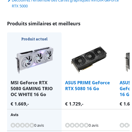
Découvrez l'ensemble des Cartes graphiques NVIDIA GeForce
RTX 5000
Produits similaires et meilleurs
Produit actuel
MSI GeForce RTX
ASUS PRIME GeForce
ASUS
5080 GAMING TRIO
RTX 5080 16 Go
GeFo
OC WHITE 16 Go
16 Go
€
1.669
,-
€
1.729
,-
€
1.6
Avis
La note est de 10 sur 10, basée sur 1 avis.
0 avis
0 avis