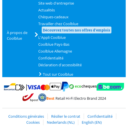
Site web d'entreprise
Actualités
Chèques-cadeaux
Travailler chez Coolblue
Découvrez toutes nos offres d'emplois
À propos de
L'Appli Coolblue
Coolblue
Coolblue Pays-Bas
Coolblue Allemagne
Confidentialité
Déclaration d'accessibilité
Tout sur Coolblue
Payer avec MasterCard et Visa via ClickToPay
Payer avec des écochèques
Payer avec Bancontact
Payer avec ApplePay
Webshop Trustmark 
Payer avec PayPal
Best
Retail Hi-Fi Electro Brand 2024
Trustprofile de Coolblue
Expédition et livraison avec bPost
Conditions générales
Résilier le contrat
Confidentialité
Cookies
Nederlands (NL)
English (EN)