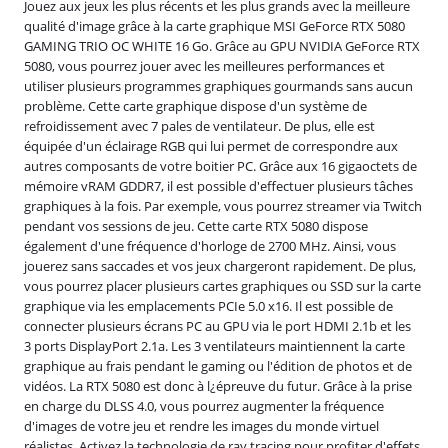
Jouez aux jeux les plus récents et les plus grands avec la meilleure
qualité d'image grâce à la carte graphique MSI GeForce RTX 5080
GAMING TRIO OC WHITE 16 Go. Grâce au GPU NVIDIA GeForce RTX
5080, vous pourrez jouer avec les meilleures performances et
utiliser plusieurs programmes graphiques gourmands sans aucun
problème. Cette carte graphique dispose d'un système de
refroidissement avec 7 pales de ventilateur. De plus, elle est
équipée d'un éclairage RGB qui lui permet de correspondre aux
autres composants de votre boitier PC. Grâce aux 16 gigaoctets de
mémoire vRAM GDDR7, il est possible d'effectuer plusieurs tâches
graphiques à la fois. Par exemple, vous pourrez streamer via Twitch
pendant vos sessions de jeu. Cette carte RTX 5080 dispose
également d'une fréquence d'horloge de 2700 MHz. Ainsi, vous
jouerez sans saccades et vos jeux chargeront rapidement. De plus,
vous pourrez placer plusieurs cartes graphiques ou SSD sur la carte
graphique via les emplacements PCIe 5.0 x16. Il est possible de
connecter plusieurs écrans PC au GPU via le port HDMI 2.1b et les
3 ports DisplayPort 2.1a. Les 3 ventilateurs maintiennent la carte
graphique au frais pendant le gaming ou l'édition de photos et de
vidéos. La RTX 5080 est donc à l¿épreuve du futur. Grâce à la prise
en charge du DLSS 4.0, vous pourrez augmenter la fréquence
d'images de votre jeu et rendre les images du monde virtuel
réalistes. Activez la technologie de ray tracing pour profiter d'effets