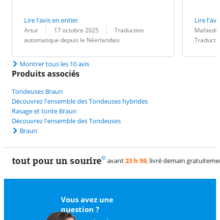
Lire l'avis en entier
Lire l'avi
Évaluation par :
Date :
Traduction :
Évaluation pa
Date :
Traduction :
Artur
17 octobre 2025
Traduction
Mahiedd
automatique depuis le Néerlandais
Traducti
Montrer tous les 10 avis
Produits associés
Tondeuses Braun
Découvrez l'ensemble des Tondeuses hybrides
Rasage et tonte Braun
Découvrez l'ensemble des Tondeuses
Braun
tout pour un sourire
11 vrais
Vous avez une
question ?