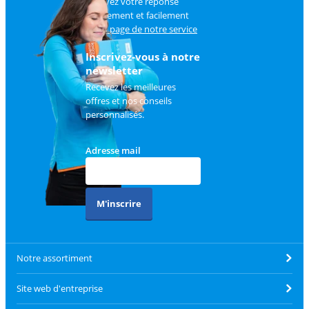
Trouvez votre réponse
rapidement et facilement
sur
la page de notre service
client
.
Inscrivez-vous à notre
newsletter
Recevez les meilleures
offres et nos conseils
personnalisés.
Adresse mail
M'inscrire
Notre assortiment
Site web d'entreprise