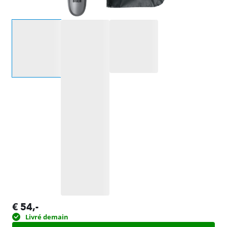
Sélectionnez une option
€
54
,-
Livré demain