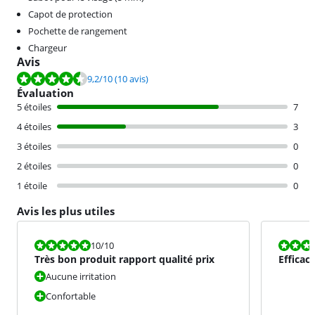
Capot de protection
Pochette de rangement
Chargeur
Avis
La note est de 9,2 sur 10, basée sur 10 avis.
9,2
/10
(10 avis)
Évaluation
5 étoiles
7
4 étoiles
3
3 étoiles
0
2 étoiles
0
1 étoile
0
Avis les plus utiles
La note est 10 sur 10.
La note est 1
10
/10
Très bon produit rapport qualité prix
Efficac
Aucune irritation
Confortable