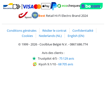
Payer avec MasterCard et Visa via ClickToPay
Payer avec des écochèques
Payer avec Bancontact
Payer avec ApplePay
Webshop Trustmark 
Payer avec PayPal
Best
Retail Hi-Fi Electro Brand 2024
Trustprofile de Coolblue
Expédition et livraison avec bPost
Conditions générales
Résilier le contrat
Confidentialité
Cookies
Nederlands (NL)
English (EN)
© 1999 - 2026 - Coolblue België N.V. - 0867.686.774
Avis des clients :
Trustpilot 4/5
-
75 129 avis
Kiyoh 9.1/10
-
68 705 avis