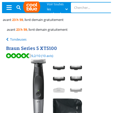
Voir toutes
les
catégories
Échange du produit
non déballé
Échange du produit
non déballé
Tondeuses
Braun Series 5 XT5100
La note est de 9,2 sur 10, basée sur 10 avis.
9,2
/10
(10 avis)