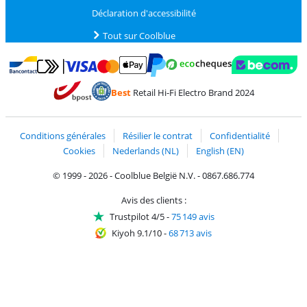
Déclaration d'accessibilité
Tout sur Coolblue
Payer avec MasterCard et Visa via ClickToPay
Payer avec des écochèques
Payer avec Bancontact
Payer avec ApplePay
Webshop Trustmark 
Payer avec PayPal
Best
Retail Hi-Fi Electro Brand 2024
Trustprofile de Coolblue
Expédition et livraison avec bPost
Conditions générales
Résilier le contrat
Confidentialité
Cookies
Nederlands (NL)
English (EN)
© 1999 - 2026 - Coolblue België N.V. - 0867.686.774
Avis des clients :
Trustpilot 4/5
-
75 149 avis
Kiyoh 9.1/10
-
68 713 avis