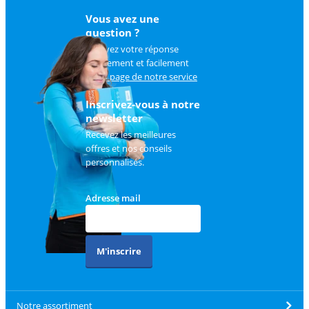
Vous avez une
question ?
Trouvez votre réponse
rapidement et facilement
sur
la page de notre service
client
.
Inscrivez-vous à notre
newsletter
Recevez les meilleures
offres et nos conseils
personnalisés.
Adresse mail
M'inscrire
Notre assortiment