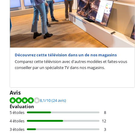
Découvrez cette télévision dans un de nos magasins
Comparez cette télévision avec d'autres modèles et faites-vous
conseiller par un spécialiste TV dans nos magasins.
Avis
La note est de 8,1 sur 10, basée sur 24 avis.
8,1
/10
(24 avis)
Évaluation
5 étoiles
8
4 étoiles
12
3 étoiles
3