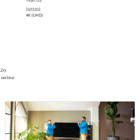
Titan OS
Netteté
4K (UHD)
(2x)
 secteur