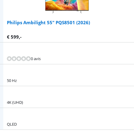
Philips Ambilight 55" PQS8501 (2026)
€
599
,-
0 avis
50 Hz
4K (UHD)
QLED