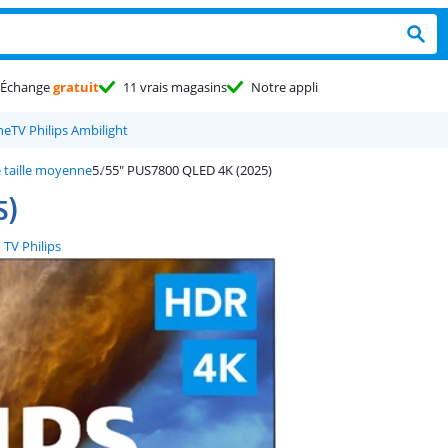
Échange
gratuit
11 vrais magasins
Notre appli
ne
TV Philips Ambilight
e taille moyenne
55" PUS7800 QLED 4K (2025)
5)
TV Philips