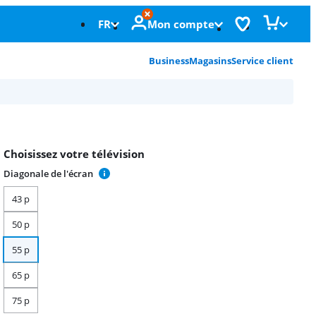
FR
Mon compte
Business
Magasins
Service client
Choisissez votre télévision
Diagonale de l'écran
43 p
50 p
55 p
65 p
75 p