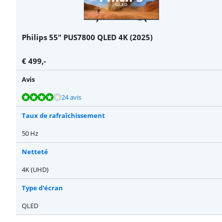
Philips 55" PUS7800 QLED 4K (2025)
€
499
,-
Avis
La note est de 8,1 sur 10, basée sur 24 avis.
La note est de 10 sur 10, basée sur 1 avis.
24 avis
Taux de rafraîchissement
50 Hz
Netteté
4K (UHD)
Type d'écran
QLED