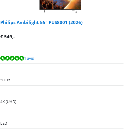
Philips Ambilight 55" PUS8001 (2026)
€
549
,-
1 avis
50 Hz
4K (UHD)
LED