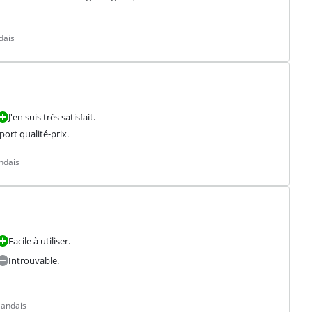
dais
J'en suis très satisfait.
port qualité-prix.
ndais
Facile à utiliser.
Introuvable.
landais