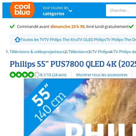
Voir toutes les
catégories
Commandé avant
dimanche 23 h 59
, livré lundi gratuitement
Toutes les TV
TV Philips The Xtra
TV OLED Philips
TV Philips The O
Télévisions & vidéoprojecteurs
Télévisions
TV Philips
TV Philips d
Philips 55" PUS7800 QLED 4K (202
La note est de 8,1 sur 10, basée sur 24 avis.
Découvrez l'ensemble des
8,1
/10
(24 avis)
Montrer tous les accessoires