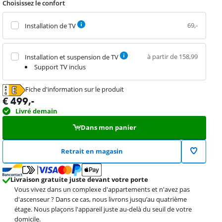
Choisissez le confort
69,-
Installation de TV
à partir de 158,99
Installation et suspension de TV
Support TV inclus
Fiche d'information sur le produit
s'ouvre dans un nouvel onglet
€
499
,-
Livré demain
Dans mon panier
Retrait en magasin
Livraison gratuite juste devant votre porte
Vous vivez dans un complexe d'appartements et n'avez pas
d'ascenseur ? Dans ce cas, nous livrons jusqu’au quatrième
étage. Nous plaçons l'appareil juste au-delà du seuil de votre
domicile.