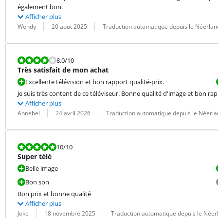
également bon.
Afficher plus
Évaluation par :
Date :
Traduction :
Wendy
20 aout 2025
Traduction automatique depuis le Néerlan
La note est 8,0 sur 10.
8,0
/10
Très satisfait de mon achat
Excellente télévision et bon rapport qualité-prix.
Je suis très content de ce téléviseur. Bonne qualité d'image et bon rap
Afficher plus
Évaluation par :
Date :
Traduction :
Annebel
24 avril 2026
Traduction automatique depuis le Néerla
La note est 10 sur 10.
10
/10
Super télé
Belle image
Bon son
Bon prix et bonne qualité
Afficher plus
Évaluation par :
Date :
Traduction :
Joke
18 novembre 2025
Traduction automatique depuis le Néer