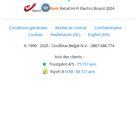
Payer avec MasterCard et Visa via ClickToPay
Payer avec des écochèques
Payer avec Bancontact
Payer avec ApplePay
Webshop Trustmark 
Payer avec PayPal
Best
Retail Hi-Fi Electro Brand 2024
Trustprofile de Coolblue
Expédition et livraison avec bPost
Conditions générales
Résilier le contrat
Confidentialité
Cookies
Nederlands (NL)
English (EN)
© 1999 - 2026 - Coolblue België N.V. - 0867.686.774
Avis des clients :
Trustpilot 4/5
-
75 157 avis
Kiyoh 9.1/10
-
68 721 avis