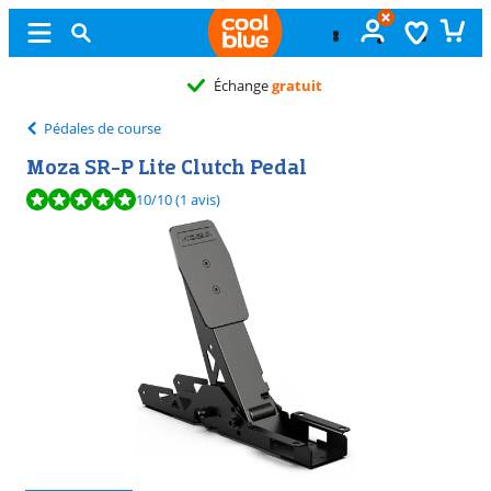
Échange
gratuit
Pédales de course
Moza SR-P Lite Clutch Pedal
La note est de 10 sur 10, basée sur 1 avis.
10
/10
(1 avis)