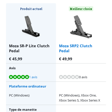
Produit actuel
Meilleur choix
Moza SR-P Lite Clutch
Moza SRP2 Clutch
Pedal
Pedal
€
45,99
€
49,99
Avis
La note est de 10 sur 10, basée sur 1 avis.
1 avis
0 avis
Plateforme ordinateur
PC (Windows)
PC (Windows), Xbox One,
Xbox Series S, Xbox Series X
Type de manette