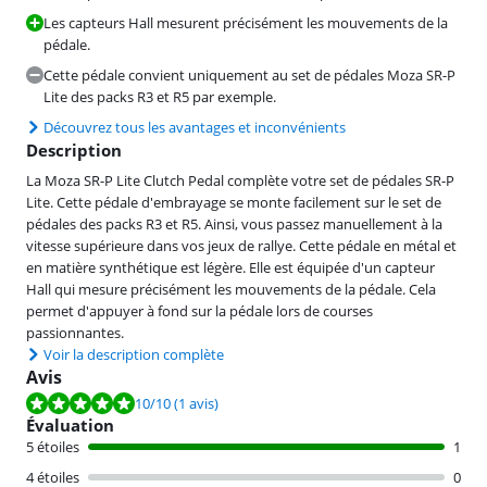
Les capteurs Hall mesurent précisément les mouvements de la
pédale.
Cette pédale convient uniquement au set de pédales Moza SR-P
Lite des packs R3 et R5 par exemple.
Découvrez tous les avantages et inconvénients
Description
La Moza SR-P Lite Clutch Pedal complète votre set de pédales SR-P
Lite. Cette pédale d'embrayage se monte facilement sur le set de
pédales des packs R3 et R5. Ainsi, vous passez manuellement à la
vitesse supérieure dans vos jeux de rallye. Cette pédale en métal et
en matière synthétique est légère. Elle est équipée d'un capteur
Hall qui mesure précisément les mouvements de la pédale. Cela
permet d'appuyer à fond sur la pédale lors de courses
passionnantes.
Voir la description complète
Avis
La note est de 10 sur 10, basée sur 1 avis.
10
/10
(1 avis)
Évaluation
5 étoiles
1
4 étoiles
0