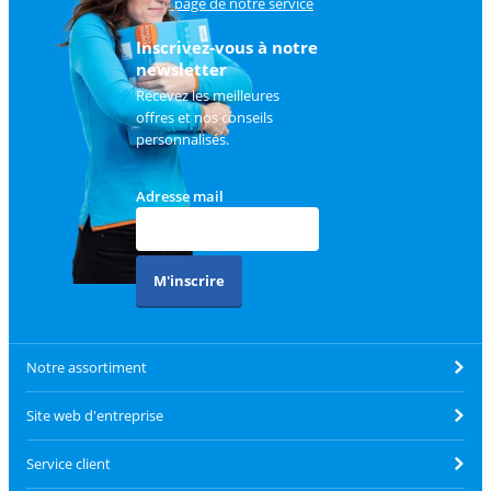
sur
la page de notre service
client
.
Inscrivez-vous à notre
newsletter
Recevez les meilleures
offres et nos conseils
personnalisés.
Adresse mail
M'inscrire
Notre assortiment
Site web d'entreprise
Service client