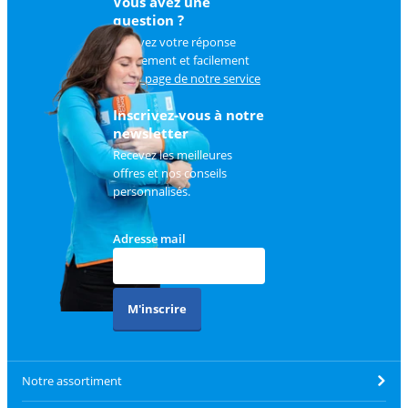
Vous avez une
question ?
Trouvez votre réponse
rapidement et facilement
sur
la page de notre service
client
.
Inscrivez-vous à notre
newsletter
Recevez les meilleures
offres et nos conseils
personnalisés.
Adresse mail
M'inscrire
Notre assortiment