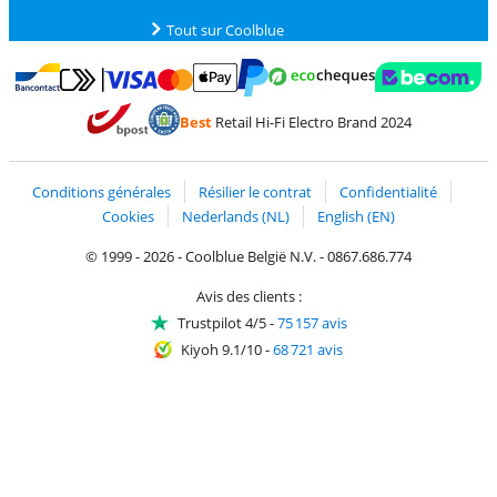
Tout sur Coolblue
Payer avec MasterCard et Visa via ClickToPay
Payer avec des écochèques
Payer avec Bancontact
Payer avec ApplePay
Webshop Trustmark 
Payer avec PayPal
Best
Retail Hi-Fi Electro Brand 2024
Trustprofile de Coolblue
Expédition et livraison avec bPost
Conditions générales
Résilier le contrat
Confidentialité
Cookies
Nederlands (NL)
English (EN)
© 1999 - 2026 - Coolblue België N.V. - 0867.686.774
Avis des clients :
Trustpilot 4/5
-
75 157 avis
Kiyoh 9.1/10
-
68 721 avis