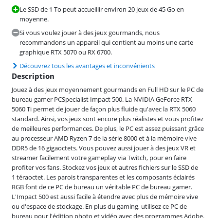
Le SSD de 1 To peut accueillir environ 20 jeux de 45 Go en
moyenne.
Si vous voulez jouer à des jeux gourmands, nous
recommandons un appareil qui contient au moins une carte
graphique RTX 5070 ou RX 6700.
Découvrez tous les avantages et inconvénients
Description
Jouez à des jeux moyennement gourmands en Full HD sur le PC de
bureau gamer PCSpecialist Impact 500. La NVIDIA GeForce RTX
5060 Ti permet de jouer de façon plus fluide qu'avec la RTX 5060
standard. Ainsi, vos jeux sont encore plus réalistes et vous profitez
de meilleures performances. De plus, le PC est assez puissant grâce
au processeur AMD Ryzen 7 de la série 8000 et à la mémoire vive
DDR5 de 16 gigaoctets. Vous pouvez aussi jouer à des jeux VR et
streamer facilement votre gameplay via Twitch, pour en faire
profiter vos fans. Stockez vos jeux et autres fichiers sur le SSD de
1 téraoctet. Les parois transparentes et les composants éclairés
RGB font de ce PC de bureau un véritable PC de bureau gamer.
L'Impact 500 est aussi facile à étendre avec plus de mémoire vive
ou d'espace de stockage. En plus du gaming, utilisez ce PC de
bureau pour l'édition photo et vidéo avec des programmes Adobe.