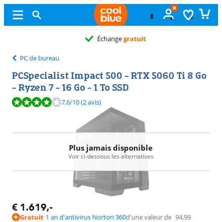
Échange
gratuit
PC de bureau
PCSpecialist Impact 500 - RTX 5060 Ti 8 Go
- Ryzen 7 - 16 Go - 1 To SSD
La note est de 7,6 sur 10, basée sur 2 avis.
7,6
/10
(2 avis)
Plus jamais disponible
Voir ci-dessous les alternatives
€
1.619
,-
Gratuit
1 an d'antivirus Norton 360
d'une valeur de
94,99