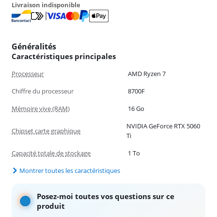
Livraison indisponible
Généralités
Caractéristiques principales
Processeur
AMD Ryzen 7
Chiffre du processeur
8700F
Mémoire vive (RAM)
16 Go
NVIDIA GeForce RTX 5060
Chipset carte graphique
Ti
Capacité totale de stockage
1 To
Montrer toutes les caractéristiques
Posez-moi toutes vos questions sur ce
produit