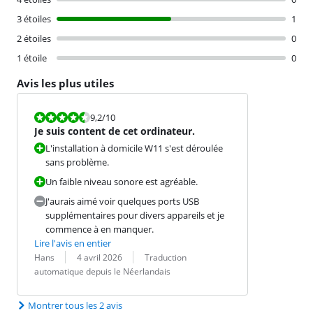
3 étoiles
1
2 étoiles
0
1 étoile
0
Avis les plus utiles
La note est 9,2 sur 10.
9,2
/10
Je suis content de cet ordinateur.
L'installation à domicile W11 s'est déroulée
sans problème.
Un faible niveau sonore est agréable.
J'aurais aimé voir quelques ports USB
supplémentaires pour divers appareils et je
commence à en manquer.
Lire l'avis en entier
Évaluation par :
Date :
Traduction :
Hans
4 avril 2026
Traduction
automatique depuis le Néerlandais
Montrer tous les 2 avis