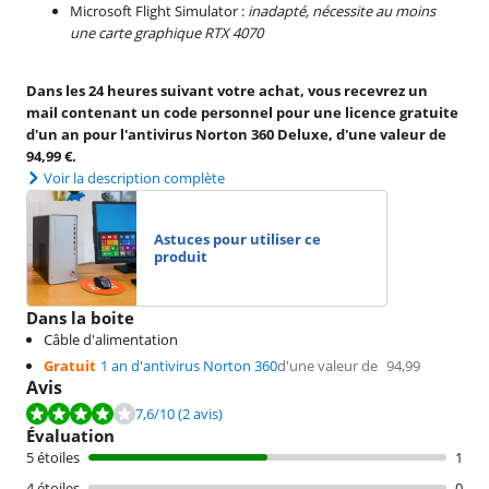
Microsoft Flight Simulator :
inadapté, nécessite au moins
une carte graphique RTX 4070
Dans les 24 heures suivant votre achat, vous recevrez un
mail contenant un code personnel pour une licence gratuite
d'un an pour l'antivirus Norton 360 Deluxe, d'une valeur de
94,99 €.
Voir la description complète
Astuces pour utiliser ce
produit
Dans la boite
Câble d'alimentation
Gratuit
1 an d'antivirus Norton 360
d'une valeur de
94,99
Avis
La note est de 7,6 sur 10, basée sur 2 avis.
7,6
/10
(2 avis)
Évaluation
5 étoiles
1
4 étoiles
0