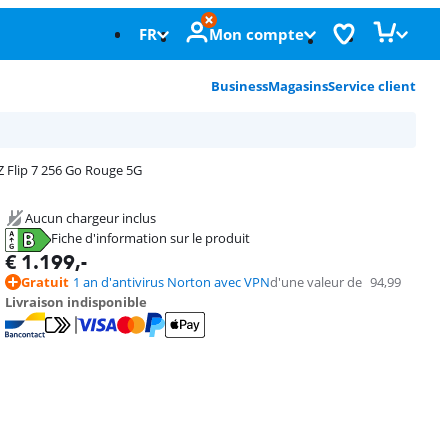
FR
Mon compte
Business
Magasins
Service client
Z Flip 7 256 Go Rouge 5G
Aucun chargeur inclus
Fiche d'information sur le produit
s'ouvre dans un nouvel onglet
€
1.199
,-
Gratuit
1 an d'antivirus Norton avec VPN
d'une valeur de
94,99
Livraison indisponible