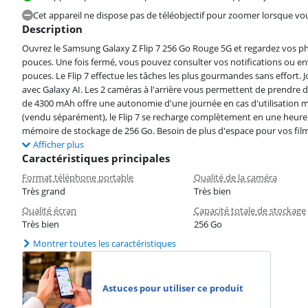
Cet appareil ne dispose pas de téléobjectif pour zoomer lorsque v
Description
Ouvrez le Samsung Galaxy Z Flip 7 256 Go Rouge 5G et regardez vos pho
pouces. Une fois fermé, vous pouvez consulter vos notifications ou env
pouces. Le Flip 7 effectue les tâches les plus gourmandes sans effort.
avec Galaxy AI. Les 2 caméras à l'arrière vous permettent de prendre d
de 4300 mAh offre une autonomie d'une journée en cas d'utilisation 
(vendu séparément), le Flip 7 se recharge complètement en une heure. S
mémoire de stockage de 256 Go. Besoin de plus d'espace pour vos films
Afficher plus
Caractéristiques principales
Format téléphone portable
Qualité de la caméra
Très grand
Très bien
Qualité écran
Capacité totale de stockage
Très bien
256 Go
Montrer toutes les caractéristiques
Astuces pour utiliser ce produit