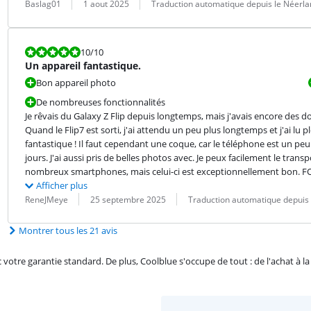
Évaluation par :
Date :
Traduction :
Baslag01
1 aout 2025
Traduction automatique depuis le Néerla
La note est 10 sur 10.
10
/10
Un appareil fantastique.
Bon appareil photo
De nombreuses fonctionnalités
Je rêvais du Galaxy Z Flip depuis longtemps, mais j'avais encore des doutes
Quand le Flip7 est sorti, j'ai attendu un peu plus longtemps et j'ai lu plei
fantastique ! Il faut cependant une coque, car le téléphone est un peu 
jours. J'ai aussi pris de belles photos avec. Je peux facilement le tra
nombreux smartphones, mais celui-ci est exceptionnellement bo
Afficher plus
Évaluation par :
Date :
Traduction :
ReneJMeye
25 septembre 2025
Traduction automatique depuis 
Montrer tous les 21 avis
re garantie standard. De plus, Coolblue s'occupe de tout : de l'achat à la r