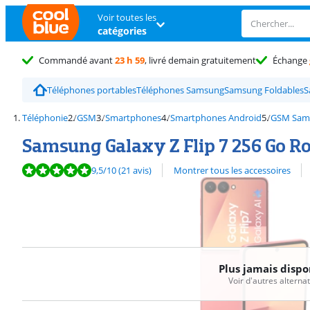
Voir toutes les
catégories
Commandé avant
23 h 59
, livré demain gratuitement
Échange
Téléphones portables
Téléphones Samsung
Samsung Foldables
S
Téléphonie
GSM
Smartphones
Smartphones Android
GSM Sam
Samsung Galaxy Z Flip 7 256 Go R
La note est de 9,5 sur 10, basée sur 21 avis.
Découvrez l'ensemble des
9,5
/10
(21 avis)
Montrer tous les accessoires
Plus jamais dispo
Voir d'autres alterna