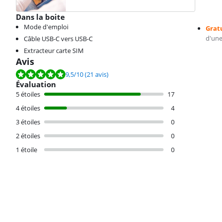
Dans la boite
Mode d'emploi
Grat
d'une
Câble USB-C vers USB-C
Extracteur carte SIM
Avis
La note est de 9,5 sur 10, basée sur 21 avis.
9,5
/10
(21 avis)
Évaluation
5 étoiles
17
4 étoiles
4
3 étoiles
0
2 étoiles
0
1 étoile
0