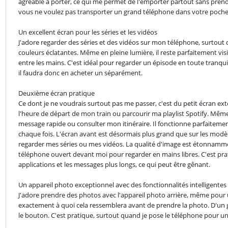
agréable à porter, ce qui me permet de l'emporter partout sans prendr
vous ne voulez pas transporter un grand téléphone dans votre poche
Un excellent écran pour les séries et les vidéos

J'adore regarder des séries et des vidéos sur mon téléphone, surtout da
couleurs éclatantes. Même en pleine lumière, il reste parfaitement visi
entre les mains. C'est idéal pour regarder un épisode en toute tranquil
il faudra donc en acheter un séparément.
Deuxième écran pratique

Ce dont je ne voudrais surtout pas me passer, c'est du petit écran extér
l'heure de départ de mon train ou parcourir ma playlist Spotify. Même 
message rapide ou consulter mon itinéraire. Il fonctionne parfaitement 
chaque fois. L'écran avant est désormais plus grand que sur les modè
regarder mes séries ou mes vidéos. La qualité d'image est étonnammen
téléphone ouvert devant moi pour regarder en mains libres. C'est prati
applications et les messages plus longs, ce qui peut être gênant.
Un appareil photo exceptionnel avec des fonctionnalités intelligentes

J'adore prendre des photos avec l'appareil photo arrière, même pour un 
exactement à quoi cela ressemblera avant de prendre la photo. D'un ge
le bouton. C'est pratique, surtout quand je pose le téléphone pour u