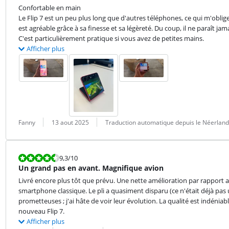
Confortable en main

Le Flip 7 est un peu plus long que d'autres téléphones, ce qui m'oblige
est agréable grâce à sa finesse et sa légèreté. Du coup, il ne paraît jam
C'est particulièrement pratique si vous avez de petites mains.
Afficher plus
Évaluation par :
Date :
Traduction :
Fanny
13 aout 2025
Traduction automatique depuis le Néerland
La note est 9,3 sur 10.
9,3
/10
Un grand pas en avant. Magnifique avion
Livré encore plus tôt que prévu. Une nette amélioration par rapport au 
smartphone classique. Le pli a quasiment disparu (ce n'était déjà pas u
prometteuses ; j'ai hâte de voir leur évolution. La qualité est indéniabl
nouveau Flip 7.
Afficher plus