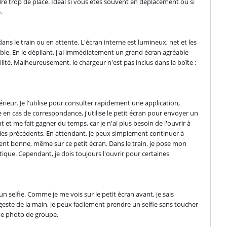
e trop de place. Idéal si vous êtes souvent en déplacement ou si 
.
ns le train ou en attente. L'écran interne est lumineux, net et les 
ble. En le dépliant, j'ai immédiatement un grand écran agréable 
lité. Malheureusement, le chargeur n'est pas inclus dans la boîte ; 
ieur. Je l'utilise pour consulter rapidement une application, 
en cas de correspondance, j'utilise le petit écran pour envoyer un 
et me fait gagner du temps, car je n'ai plus besoin de l'ouvrir à 
les précédents. En attendant, je peux simplement continuer à 
t bonne, même sur ce petit écran. Dans le train, je pose mon 
que. Cependant, je dois toujours l'ouvrir pour certaines 
selfie. Comme je me vois sur le petit écran avant, je sais 
ste de la main, je peux facilement prendre un selfie sans toucher 
ne photo de groupe.