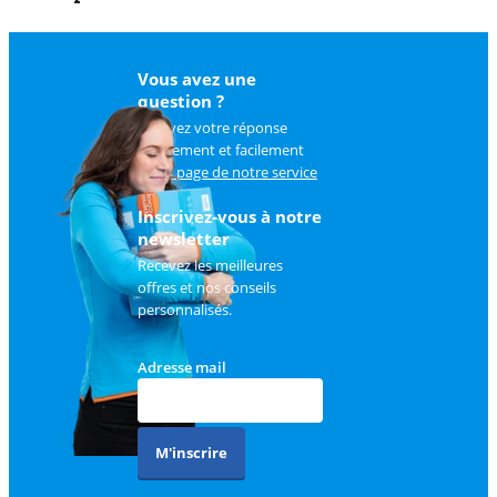
Vous avez une
question ?
Trouvez votre réponse
rapidement et facilement
sur
la page de notre service
client
.
Inscrivez-vous à notre
newsletter
Recevez les meilleures
offres et nos conseils
personnalisés.
Adresse mail
M'inscrire