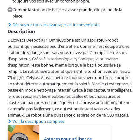
toujours vos sols avec un torchon propre.
Comme la station de base est assez grande, elle prend de la
place.
Découvrez tous les avantages et inconvénients
Description
L'Ecovacs Deebot X11 OmniCyclone est un aspirateur-robot
puissant qui nécessite peu d'entretien. Comme il est équipé d'une
station de vidange sans sac, vous n'avez pas à remplacer de sacs
d'aspirateur. Grâce à la technologie cyclonique, la puissance
d'aspiration reste bonne, même lorsque le bac à poussière se
remplit. Le robot lave automatiquement le torchon avec de l'eau à
75 degrés Celsius. Ainsi, il nettoie toujours avec une brosse propre.
Le robot détecte automatiquement la saleté. Si celle-ci est tenace, il
passe en mode nettoyage intensif. Grâce à ses capteurs intelligents,
le robot reconnait les meubles, les câbles et les chaussures et
ajuste son parcours en conséquence. La brosse autodémêlante ne
s'emmêle pas facilement, ce qui est pratique si vous avez des
animaux. Le robot a une puissance d'aspiration de 19 500 pascals.
Voir la description complète
Astuces pour utiliser ce