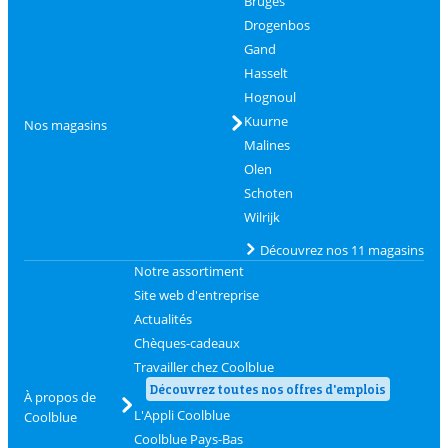
Bruges
Drogenbos
Gand
Hasselt
Hognoul
Kuurne
Nos magasins
Malines
Olen
Schoten
Wilrijk
Découvrez nos 11 magasins
Notre assortiment
Site web d'entreprise
Actualités
Chèques-cadeaux
Travailler chez Coolblue
Découvrez toutes nos offres d'emplois
À propos de
L'Appli Coolblue
Coolblue
Coolblue Pays-Bas