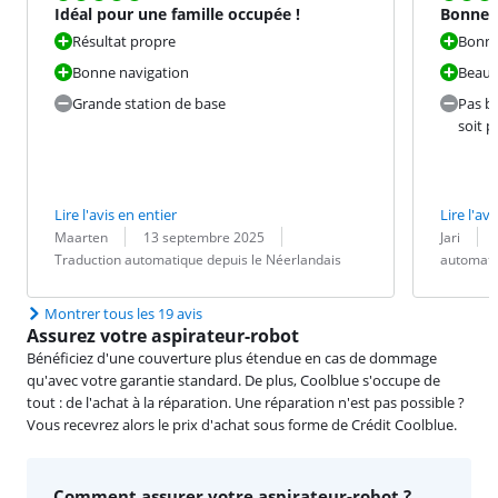
Idéal pour une famille occupée !
Bonne 
Résultat propre
Bonne
Bonne navigation
Beau r
Grande station de base
Pas br
soit p
Lire l'avis en entier
Lire l'avi
Évaluation par :
Date :
Traduction :
Évaluation pa
Date :
Traduction :
Maarten
13 septembre 2025
Jari
Traduction automatique depuis le Néerlandais
automati
Montrer tous les 19 avis
Assurez votre aspirateur-robot
Bénéficiez d'une couverture plus étendue en cas de dommage
qu'avec votre garantie standard. De plus, Coolblue s'occupe de
tout : de l'achat à la réparation. Une réparation n'est pas possible ?
Vous recevrez alors le prix d'achat sous forme de Crédit Coolblue.
Comment assurer votre aspirateur-robot ?