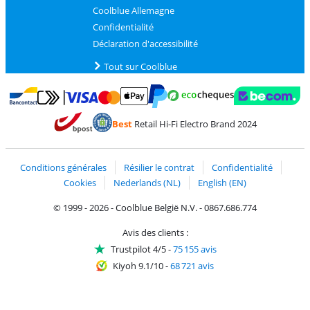
Coolblue Allemagne
Confidentialité
Déclaration d'accessibilité
Tout sur Coolblue
Payer avec MasterCard et Visa via ClickToPay
Payer avec des écochèques
Payer avec Bancontact
Payer avec ApplePay
Webshop Trustmark 
Payer avec PayPal
Best
Retail Hi-Fi Electro Brand 2024
Trustprofile de Coolblue
Expédition et livraison avec bPost
Conditions générales
Résilier le contrat
Confidentialité
Cookies
Nederlands (NL)
English (EN)
© 1999 - 2026 - Coolblue België N.V. - 0867.686.774
Avis des clients :
Trustpilot 4/5
-
75 155 avis
Kiyoh 9.1/10
-
68 721 avis