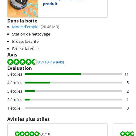
produit
Dans la boite
Mode d'emploi
(
20.48
MB)
Station de nettoyage
Brosse lavante
Brosse latérale
Avis
La note est de 8,7 sur 10, basée sur 19 avis.
8,7
/10
(19 avis)
Évaluation
5 étoiles
11
4 étoiles
5
3 étoiles
2
2 étoiles
1
1 étoile
0
Avis les plus utiles
La note est 9,6 sur 10.
La note est 9
9,6
/10