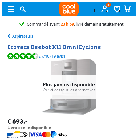
é avant
23 h 59
, livré demain gratuitement
Aspirateurs
Ecovacs Deebot X11 OmniCyclone
La note est de 8,7 sur 10, basée sur 19 avis.
8,7
/10
(19 avis)
Plus jamais disponible
Voir ci-dessous les alternatives
€
693
,-
Livraison indisponible