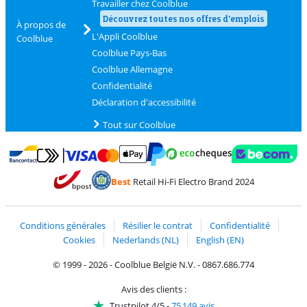
Travailler chez Coolblue
Découvrez toutes nos offres d'emplois
À propos de
L'Appli Coolblue
Coolblue
Coolblue Pays-Bas
Coolblue Allemagne
Confidentialité
Déclaration d'accessibilité
Tout sur Coolblue
Payer avec MasterCard et Visa via ClickToPay
Payer avec des écochèques
Payer avec Bancontact
Payer avec ApplePay
Webshop Trustmark 
Payer avec PayPal
Best
Retail Hi-Fi Electro Brand 2024
Trustprofile de Coolblue
Expédition et livraison avec bPost
Conditions générales
Résilier le contrat
Confidentialité
Cookies
Nederlands (NL)
English (EN)
© 1999 - 2026 - Coolblue België N.V. - 0867.686.774
Avis des clients :
Trustpilot 4/5
-
75 149 avis