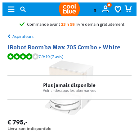
Aspirateurs
iRobot Roomba Max 705 Combo + White
La note est de 7,9 sur 10, basée sur 7 avis.
7,9
/10
(7 avis)
Plus jamais disponible
Voir ci-dessous les alternatives
€
795
,-
Livraison indisponible