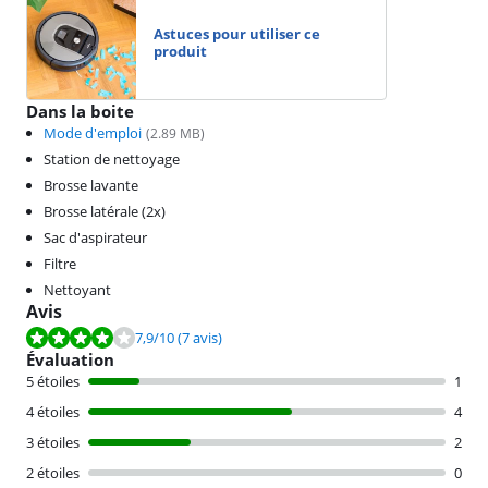
Astuces pour utiliser ce
produit
Dans la boite
Mode d'emploi
(
2.89
MB)
Station de nettoyage
Brosse lavante
Brosse latérale (2x)
Sac d'aspirateur
Filtre
Nettoyant
Avis
La note est de 7,9 sur 10, basée sur 7 avis.
7,9
/10
(7 avis)
Évaluation
5 étoiles
1
4 étoiles
4
3 étoiles
2
2 étoiles
0