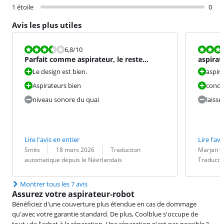
1 étoile
0
Avis les plus utiles
La note est 6,8 sur 10.
La note est 9
6,8
/10
Parfait comme aspirateur, le reste
aspirat
beaucoup moins...
Le design est bien.
aspira
Aspirateurs bien
conce
niveau sonore du quai
laisse
Lire l'avis en entier
Lire l'avi
Évaluation par :
Date :
Traduction :
Évaluation pa
Date :
Traduction :
Smits
18 mars 2026
Traduction
Marjan v
automatique depuis le Néerlandais
Traducti
Montrer tous les 7 avis
Assurez votre aspirateur-robot
Bénéficiez d'une couverture plus étendue en cas de dommage
qu'avec votre garantie standard. De plus, Coolblue s'occupe de