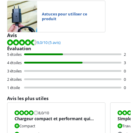
Astuces pour utiliser ce
produit
Avis
La note est de 9,0 sur 10, basée sur 5 avis.
9,0
/10
(5 avis)
Évaluation
5 étoiles
2
4 étoiles
3
3 étoiles
0
2 étoiles
0
1 étoile
0
Avis les plus utiles
La note est 8,0 sur 10.
La note est 1
8,0
/10
Chargeur compact et performant qui
Simple 
reste froid
Compact
Trava