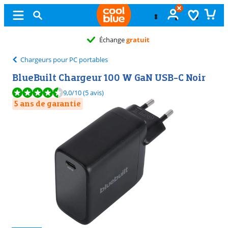
Échange
gratuit
Chargeurs pour PC portables
BlueBuilt Chargeur 100 W GaN USB-C Noir
La note est de 9,0 sur 10, basée sur 5 avis.
9,0
/10
(5 avis)
5 ans de garantie