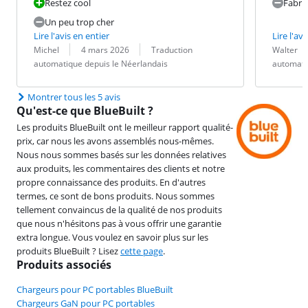
Restez cool
Fabri
Un peu trop cher
Lire l'avis en entier
Lire l'avi
Évaluation par :
Date :
Traduction :
Évaluation pa
Date :
Traduction :
Michel
4 mars 2026
Traduction
Walter
automatique depuis le Néerlandais
automati
Montrer tous les 5 avis
Qu'est-ce que BlueBuilt ?
Les produits BlueBuilt ont le meilleur rapport qualité-
prix, car nous les avons assemblés nous-mêmes.
Nous nous sommes basés sur les données relatives
aux produits, les commentaires des clients et notre
propre connaissance des produits. En d'autres
termes, ce sont de bons produits. Nous sommes
tellement convaincus de la qualité de nos produits
que nous n'hésitons pas à vous offrir une garantie
extra longue. Vous voulez en savoir plus sur les
produits BlueBuilt ? Lisez
cette page
.
Produits associés
Chargeurs pour PC portables BlueBuilt
Chargeurs GaN pour PC portables