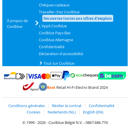
Chèques-cadeaux
Travailler chez Coolblue
Découvrez toutes nos offres d'emplois
À propos de
L'Appli Coolblue
Coolblue
Coolblue Pays-Bas
Coolblue Allemagne
Confidentialité
Déclaration d'accessibilité
Tout sur Coolblue
Payer avec MasterCard et Visa via ClickToPay
Payer avec des écochèques
Payer avec Bancontact
Payer avec ApplePay
Webshop Trustmark 
Payer avec PayPal
Best
Retail Hi-Fi Electro Brand 2024
Trustprofile de Coolblue
Expédition et livraison avec bPost
Conditions générales
Résilier le contrat
Confidentialité
Cookies
Nederlands (NL)
English (EN)
© 1999 - 2026 - Coolblue België N.V. - 0867.686.774