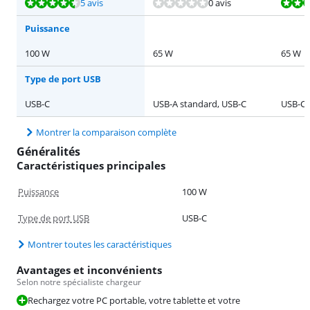
La note est de 9,0 sur 10, basée sur 5 avis.
La note est de 9,0 sur 10, basée sur 2 avis.
La note est de 9,0 sur 10, basée sur 5 avis.
La note est de 9,0 sur 10, basée sur 5 avis.
5 avis
0 avis
Puissance
100 W
65 W
65 W
Type de port USB
USB-C
USB-A standard, USB-C
USB-C
Montrer la comparaison complète
Généralités
Caractéristiques principales
Puissance
100 W
Type de port USB
USB-C
Montrer toutes les caractéristiques
Avantages et inconvénients
Selon notre spécialiste chargeur
Rechargez votre PC portable, votre tablette et votre