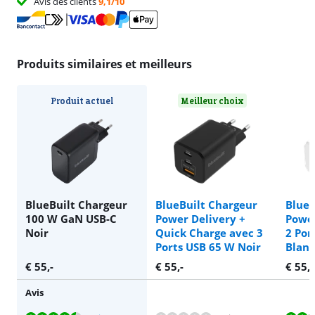
Avis des clients
9,1/10
Produits similaires et meilleurs
Produit actuel
Meilleur choix
BlueBuilt Chargeur
BlueBuilt Chargeur
BlueB
100 W GaN USB-C
Power Delivery +
Power
Noir
Quick Charge avec 3
2 Por
Ports USB 65 W Noir
Blanc
€
55
,-
€
55
,-
€
55
,-
Avis