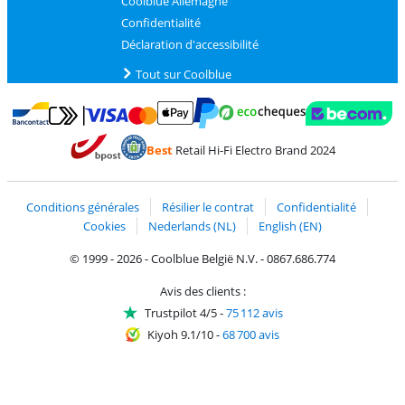
Coolblue Allemagne
Confidentialité
Déclaration d'accessibilité
Tout sur Coolblue
Payer avec MasterCard et Visa via ClickToPay
Payer avec des écochèques
Payer avec Bancontact
Payer avec ApplePay
Webshop Trustmark 
Payer avec PayPal
Best
Retail Hi-Fi Electro Brand 2024
Trustprofile de Coolblue
Expédition et livraison avec bPost
Conditions générales
Résilier le contrat
Confidentialité
Cookies
Nederlands (NL)
English (EN)
© 1999 - 2026 - Coolblue België N.V. - 0867.686.774
Avis des clients :
Trustpilot 4/5
-
75 112 avis
Kiyoh 9.1/10
-
68 700 avis