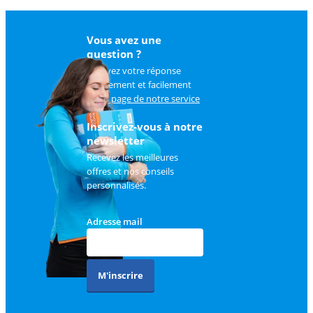
Vous avez une
question ?
Trouvez votre réponse
rapidement et facilement
sur
la page de notre service
client
.
Inscrivez-vous à notre
newsletter
Recevez les meilleures
offres et nos conseils
personnalisés.
Adresse mail
M'inscrire