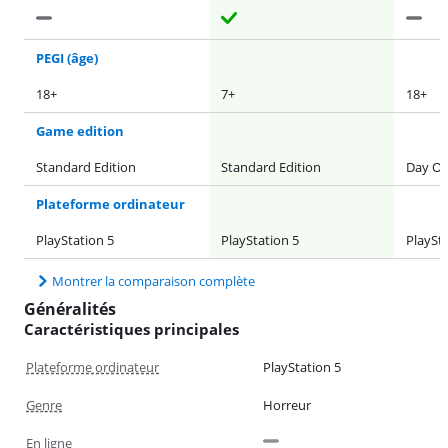
PEGI (âge)
18+
7+
18+
Game edition
Standard Edition
Standard Edition
Day On
Plateforme ordinateur
PlayStation 5
PlayStation 5
PlaySta
Montrer la comparaison complète
Généralités
Caractéristiques principales
Plateforme ordinateur
PlayStation 5
Genre
Horreur
En ligne