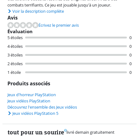
combats terrifiants. Ce jeu est jouable jusqu'à un joueur.
Voir la description complète
Avis
Écrivez le premier avis
Évaluation
5 étoiles
0
4 étoiles
0
3 étoiles
0
2 étoiles
0
1 étoile
0
Produits associés
Jeux d'horreur PlayStation
Jeux vidéos PlayStation
Découvrez l'ensemble des Jeux vidéos
Jeux vidéos PlayStation 5
tout pour un sourire
11 vrais