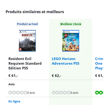
Produits similaires et meilleurs
Produit actuel
Meilleur choix
Resident Evil
LEGO Horizon
Crims
Requiem Standard
Adventures PS5
One E
Edition PS5
PlayS
€
61
,-
€
62
,-
€
61
,-
Avis
La note est de 8,8 sur 10, basée sur 3 avis.
La note est de 9,0 sur 10, basée sur 4 avis.
La note est de 9,8 sur 10, basée sur 9 avis.
0 avis
0 avis
En ligne