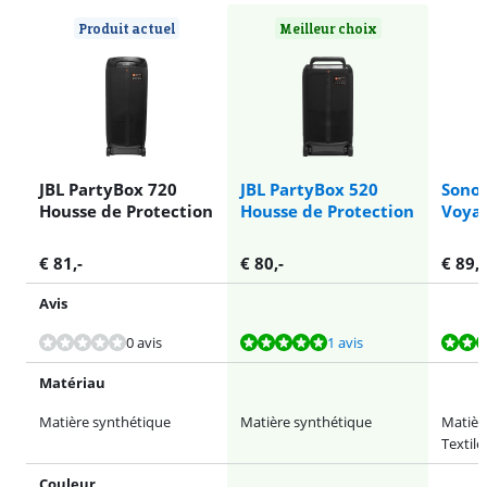
Produit actuel
Meilleur choix
JBL PartyBox 720
JBL PartyBox 520
Sonos
Housse de Protection
Housse de Protection
Voya
€
81
,-
€
80
,-
€
89
,-
Avis
La note est de 10 sur 10, basée sur 1 avis.
La note est de 7,7 sur 10, basée sur 3 avis.
La note est de 8,0 sur 10, basée sur 1 avis.
0 avis
1 avis
Matériau
Matière synthétique
Matière synthétique
Matièr
Textile
Couleur