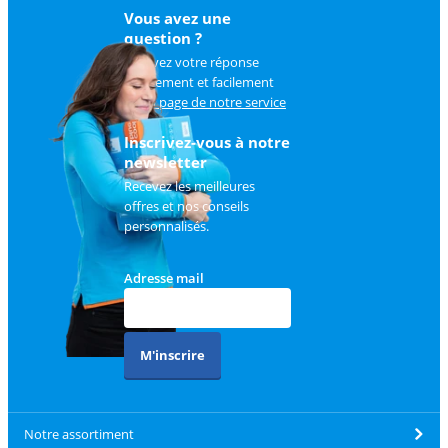
Vous avez une
question ?
Trouvez votre réponse
rapidement et facilement
sur
la page de notre service
client
.
Inscrivez-vous à notre
newsletter
Recevez les meilleures
offres et nos conseils
personnalisés.
Adresse mail
M'inscrire
Notre assortiment