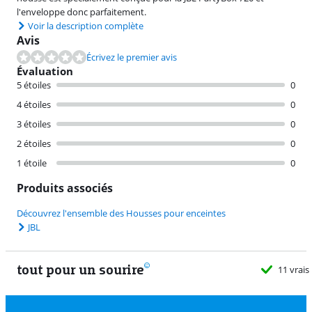
l'enveloppe donc parfaitement.
Voir la description complète
Avis
Écrivez le premier avis
Évaluation
5 étoiles
0
4 étoiles
0
3 étoiles
0
2 étoiles
0
1 étoile
0
Produits associés
Découvrez l'ensemble des Housses pour enceintes
JBL
tout pour un sourire
11 vrais