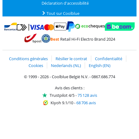
Déclaration d'accessibilité
Tout sur Coolblue
Payer avec MasterCard et Visa via ClickToPay
Payer avec des écochèques
Payer avec Bancontact
Payer avec ApplePay
Webshop Trustmark 
Payer avec PayPal
Best
Retail Hi-Fi Electro Brand 2024
Trustprofile de Coolblue
Expédition et livraison avec bPost
Conditions générales
Résilier le contrat
Confidentialité
Cookies
Nederlands (NL)
English (EN)
© 1999 - 2026 - Coolblue België N.V. - 0867.686.774
Avis des clients :
Trustpilot 4/5
-
75 128 avis
Kiyoh 9.1/10
-
68 706 avis