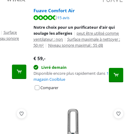
Fuave Comfort Air
15 avis
Notre choix pour un purificateur d'air qui
|
Surface
soulage les allergies
|
peut être utilisé comme
eau sonore
ventilateur : non
|
Surface maximale à nettoyer :
50 m²
|
Niveau sonore maximal : 55 dB
€
59
,-
Livré demain
Disponible encore plus rapidement dans
1
magasin Coolblue
Comparer