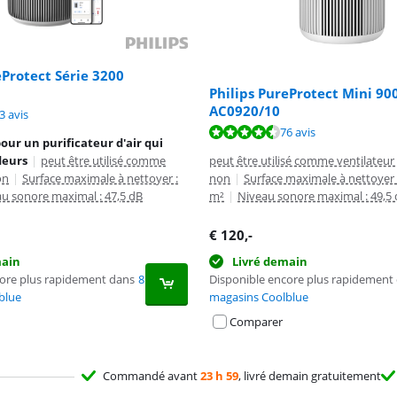
eProtect Série 3200
Philips PureProtect Mini 900
AC0920/10
8,9 sur 10, basée sur 53 avis.
3 avis
8,7 sur 10, basée sur 76 avis.
76 avis
our un purificateur d'air qui
deurs
|
peut être utilisé comme
peut être utilisé comme ventilateur 
on
|
Surface maximale à nettoyer :
non
|
Surface maximale à nettoyer 
u sonore maximal : 47,5 dB
m²
|
Niveau sonore maximal : 49,5
€
120
,-
main
Livré demain
core plus rapidement dans
8
Disponible encore plus rapidement
blue
magasins Coolblue
Comparer
Commandé avant
23 h 59
, livré demain gratuitement