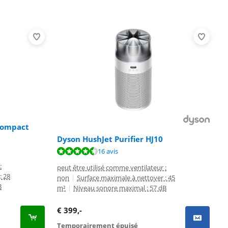
Compact
Dyson HushJet Purifier HJ10
16 avis
:
peut être utilisé comme ventilateur :
: 28
non
|
Surface maximale à nettoyer : 45
B
m²
|
Niveau sonore maximal : 57 dB
€
399
,-
Temporairement épuisé