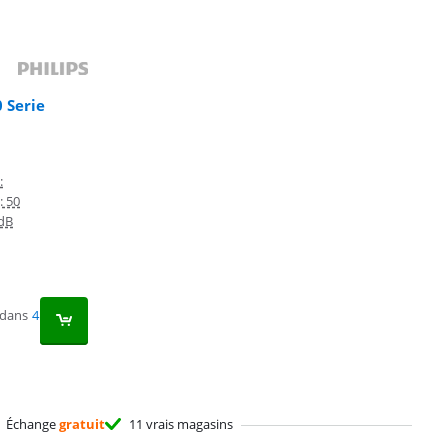
 Serie
:
: 50
 dB
 dans
4
Échange
gratuit
11 vrais magasins