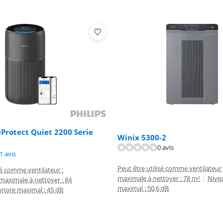
eProtect Quiet 2200 Serie
Winix 5300-2
0 avis
9,0 sur 10, basée sur 21 avis.
9,1 sur 10, basée sur 22 avis.
1 avis
Peut être utilisé comme ventilateur
sé comme ventilateur :
maximale à nettoyer : 78 m²
|
Nive
maximale à nettoyer : 84
maximal : 50,6 dB
onore maximal : 45 dB