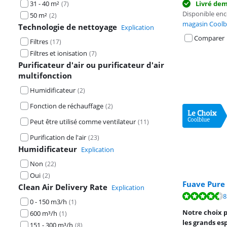
31 - 40 m²
Livré de
(
7
)
Disponible en
50 m²
(
2
)
magasin Coolb
Technologie de nettoyage
Explication
Comparer
Filtres
(
17
)
Filtres et ionisation
(
7
)
Purificateur d'air ou purificateur d'air
multifonction
Humidificateur
(
2
)
Fonction de réchauffage
(
2
)
Peut être utilisé comme ventilateur
(
11
)
Purification de l'air
(
23
)
Humidificateur
Explication
Non
(
22
)
Oui
(
2
)
Fuave Pure 
Clean Air Delivery Rate
Explication
La note est de 
8
La note est de 
0 - 150 m3/h
(
1
)
La note est de 
Notre choix p
600 m³/h
(
1
)
les grands es
151 - 300 m³/h
(
8
)