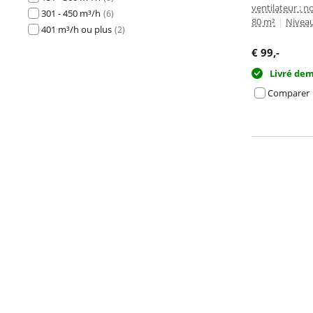
ventilateur : n
301 - 450 m³/h
(
6
)
80 m²
|
Niveau
401 m³/h ou plus
(
2
)
€
99
,-
Livré de
Comparer