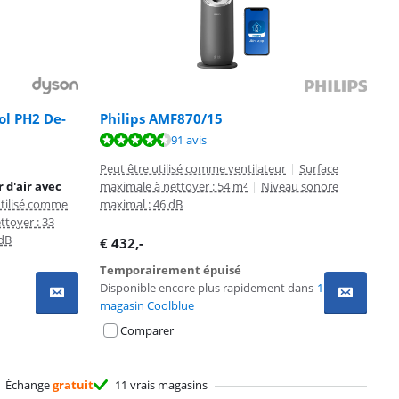
ol PH2 De-
Philips AMF870/15
91 avis
Peut être utilisé comme ventilateur
|
Surface
 d'air avec
maximale à nettoyer : 54 m²
|
Niveau sonore
utilisé comme
maximal : 46 dB
ttoyer : 33
 dB
€
432
,-
Temporairement épuisé
Disponible encore plus rapidement dans
1
magasin Coolblue
Comparer
Échange
gratuit
11 vrais magasins