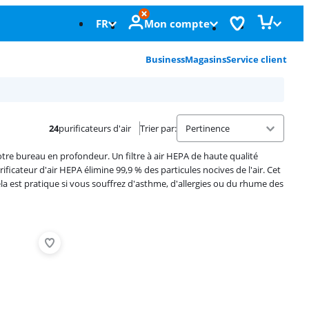
FR
Mon compte
Business
Magasins
Service client
24
purificateurs d'air
Trier par
:
votre bureau en profondeur. Un filtre à air HEPA de haute qualité
ficateur d'air HEPA élimine 99,9 % des particules nocives de l'air. Cet
Cela est pratique si vous souffrez d'asthme, d'allergies ou du rhume des
Advertentie