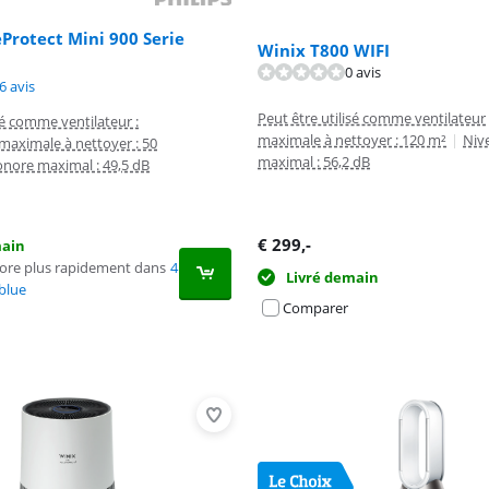
eProtect Mini 900 Serie
Winix T800 WIFI
8,6 sur 10, basée sur 15 avis.
0 avis
8,7 sur 10, basée sur 76 avis.
6 avis
Peut être utilisé comme ventilateur
sé comme ventilateur :
maximale à nettoyer : 120 m²
|
Niv
maximale à nettoyer : 50
maximal : 56,2 dB
onore maximal : 49,5 dB
€
299
,-
main
core plus rapidement dans
4
Livré demain
blue
Comparer