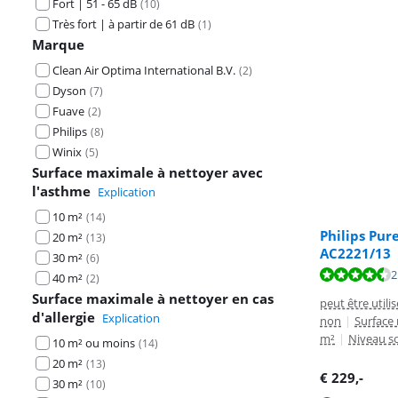
Fort | 51 - 65 dB
(
10
)
Très fort | à partir de 61 dB
(
1
)
Marque
Clean Air Optima International B.V.
(
2
)
Dyson
(
7
)
Fuave
(
2
)
Philips
(
8
)
Winix
(
5
)
Surface maximale à nettoyer avec
l'asthme
Explication
10 m²
(
14
)
Philips Pur
20 m²
(
13
)
AC2221/13
30 m²
(
6
)
La note est de 
La note est de 
2
40 m²
(
2
)
Surface maximale à nettoyer en cas
peut être utili
d'allergie
Explication
non
|
Surface 
m²
|
Niveau s
10 m² ou moins
(
14
)
20 m²
(
13
)
€
229
,-
30 m²
(
10
)