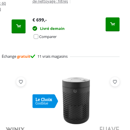
de nettoyage : filtres
|
: 60
B
€
699
,-
Livré demain
Comparer
Échange
gratuit
11 vrais magasins