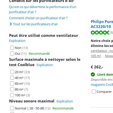
Conseils sur les purificateurs d'air
Qu'est-ce qui détermine la performance d'un
purificateur d'air ?
Comment choisir un purificateur d'air ?
Philips Pur
Tout sur les purificateurs d'air
AC3220/10
La note est de 
5
Peut être utilisé comme ventilateur
La note est de 
Explication
Notre choix p
élimine les o
Non
(
13
)
ventilateur : n
Oui
Recommandé
(
11
)
105 m²
|
Nivea
Surface maximale à nettoyer selon le
test Coolblue
Explication
€
262
,-
20 m²
(
23
)
Livré de
40 m²
(
17
)
Disponible en
60 m²
(
10
)
magasins Cool
80 m²
(
7
)
Comparer
100 m²
(
3
)
Niveau sonore maximal
Explication
Normal | 26 - 50 dB
Recommandé
(
12
)