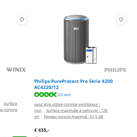
Philips PureProtect Pro Série 4200
AC4220/12
22 avis
|
Surface
peut être utilisé comme ventilateur :
au sonore
non
|
Surface maximale à nettoyer : 120
m²
|
Niveau sonore maximal : 51,5 dB
€
435
,-