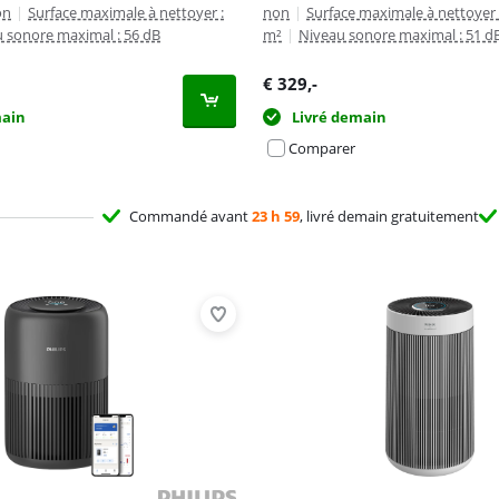
on
|
Surface maximale à nettoyer :
non
|
Surface maximale à nettoyer 
 sonore maximal : 56 dB
m²
|
Niveau sonore maximal : 51 d
€
329
,-
main
Livré demain
Comparer
Commandé avant
23 h 59
, livré demain gratuitement