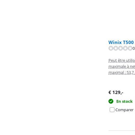
Winix T500
La note est de 
0
La note est de 
Peut être util
maximale à net
maximal : 53,7
€
129
,-
En stock
Comparer