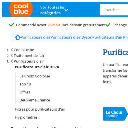
Voir toutes les
catégories
Commandé avant
23 h 59
, livré demain gratuitement
Échange
Purificateurs d'air
Purificateurs d'air Dyson
Purificateurs d'air Ph
Résultats de recherche et tri
Purific
Coolblue.be
Traitement de l'air
Purificateurs d'air
Un purificateur
Purificateurs d'air HEPA
transforme les 
Le Choix Coolblue
appareil débarr
foins.
Top 10
Offres
Deuxième Chance
Filtres pour purificateurs d'air
Hygromètres