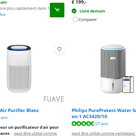
€
199
,-
main
core plus rapidement dans
1
Livré demain
lue
Comparer
Air Purifier Blanc
Philips PureProtect Water S
en-1 AC3420/10
9,0 sur 10, basée sur 8 avis.
 avis
8,1 sur 10, basée sur 4 avis.
8,9 sur 10, basée sur 27 avis.
27 avis
our un purificateur d'air pour
paces
|
peut être utilisé comme
peut être utilisé comme ventilateur 