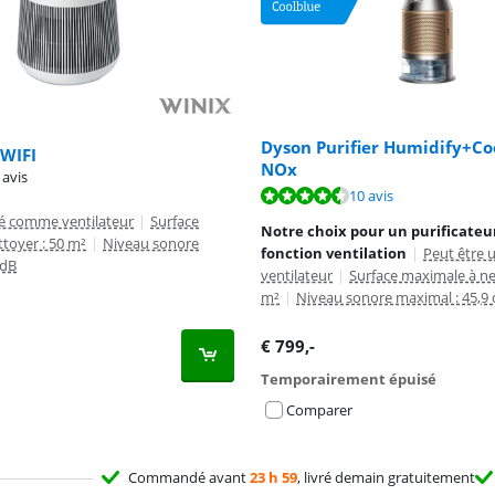
Dyson Purifier Humidify+Co
 WIFI
NOx
8,6 sur 10, basée sur 91 avis.
 avis
8,6 sur 10, basée sur 10 avis.
10 avis
isé comme ventilateur
|
Surface
Notre choix pour un purificateur
toyer : 50 m²
|
Niveau sonore
fonction ventilation
|
Peut être 
 dB
ventilateur
|
Surface maximale à ne
m²
|
Niveau sonore maximal : 45,9
€
799
,-
Temporairement épuisé
Comparer
Commandé avant
23 h 59
, livré demain gratuitement