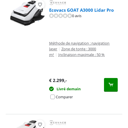
Ecovacs GOAT A3000 Lidar Pro
0 avis
Méthode de navigation : navigation
laser
|
Zone de tonte : 3000
m²
|
Inclinaison maximale : 50 %
€
2.299
,-
Livré demain
Comparer