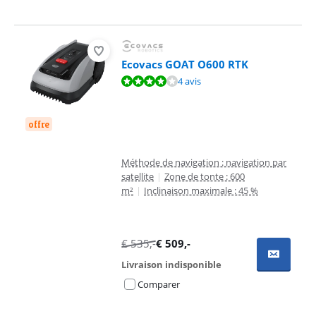
Ecovacs GOAT O600 RTK
La note est de 7,6 sur 10, basée sur 4 avis.
4 avis
offre
Méthode de navigation : navigation par
satellite
|
Zone de tonte : 600
m²
|
Inclinaison maximale : 45 %
€
535
,-
€
509
,-
Livraison indisponible
Comparer