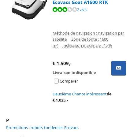
Ecovacs Goat A1600 RTK
La note est de 6,4 sur 10, basée sur 2 avis.
2 avis
Méthode de navigation : navigation par
satellite
|
Zone de tonte : 1600
m²
|
Inclinaison maximale : 45 %
€
1.509
,-
Livraison indisponible
Comparer
Deuxième Chance intéressant
de
€
1.025
,-
P
Promotions : robots-tondeuses Ecovacs