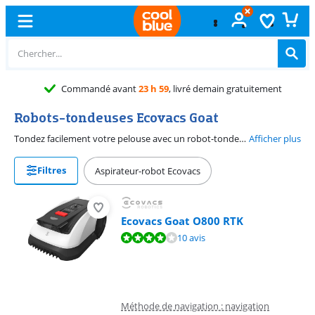
Commandé avant
23 h 59
, livré demain gratuitement
Robots-tondeuses Ecovacs Goat
Tondez facilement votre pelouse avec un robot-tondeuse Ecovacs. Les modèles Goat sont des robots-tondeuses sans câble périphérique. Ainsi, l'installation de la tondeuse ne pose aucun problème et vous pouvez commencer immédiatement. Grâce aux caméras, les robots-tondeuses Ecovacs détectent les obstacles. Il n'entrent donc jamais en collision avec des arbres ou d'autres objets. Vous pouvez contrôler tous les robots-tondeuses Ecovacs Goat via l'appli Ecovacs. Déterminez le robot-tondeuse Goat qui vous convient en fonction de la taille de votre pelouse.
Afficher plus
Filtres
Aspirateur-robot Ecovacs
Ecovacs Goat O800 RTK
La note est de 8,3 sur 10, basée sur 10 avis.
10 avis
Méthode de navigation : navigation