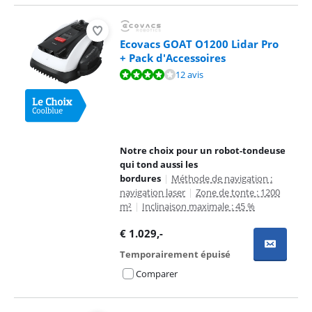
Ecovacs GOAT O1200 Lidar Pro
+ Pack d'Accessoires
La note est de 8,3 sur 10, basée sur 12 avis.
12 avis
Notre choix pour un robot-tondeuse
qui tond aussi les
bordures
|
Méthode de navigation :
navigation laser
|
Zone de tonte : 1200
m²
|
Inclinaison maximale : 45 %
€
1.029
,-
Temporairement épuisé
Comparer