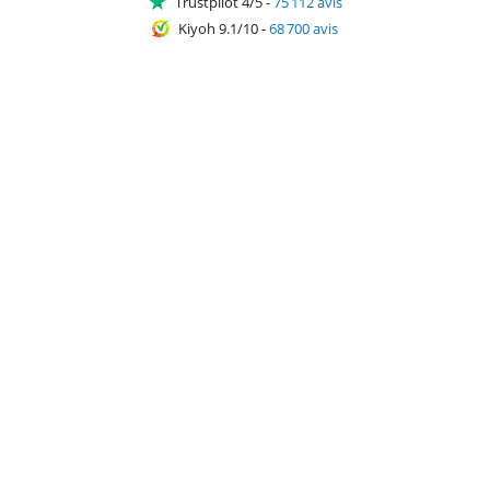
Trustpilot 4/5
-
75 112 avis
Kiyoh 9.1/10
-
68 700 avis