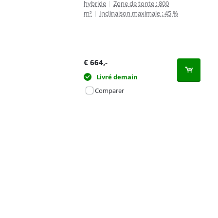
hybride
|
Zone de tonte : 800
m²
|
Inclinaison maximale : 45 %
€
664
,-
Livré demain
Comparer
Advertentie