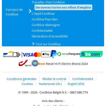
Travailler chez Coolblue
Découvrez toutes nos offres d'emplois
À propos de
L'Appli Coolblue
Coolblue
Coolblue Pays-Bas
Coolblue Allemagne
Confidentialité
Déclaration d'accessibilité
Tout sur Coolblue
Payer avec MasterCard et Visa via ClickToPay
Payer avec des écochèques
Payer avec Bancontact
Payer avec ApplePay
Webshop Trustmark 
Payer avec PayPal
Best
Retail Hi-Fi Electro Brand 2024
Trustprofile de Coolblue
Expédition et livraison avec bPost
Conditions générales
Résilier le contrat
Confidentialité
Cookies
Nederlands (NL)
English (EN)
© 1999 - 2026 - Coolblue België N.V. - 0867.686.774
Avis des clients :