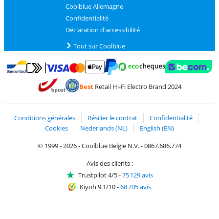
Coolblue Allemagne
Confidentialité
Déclaration d'accessibilité
Tout sur Coolblue
Payer avec MasterCard et Visa via ClickToPay
Payer avec des écochèques
Payer avec Bancontact
Payer avec ApplePay
Webshop Trustmark 
Payer avec PayPal
Best
Retail Hi-Fi Electro Brand 2024
Trustprofile de Coolblue
Expédition et livraison avec bPost
Conditions générales
Résilier le contrat
Confidentialité
Cookies
Nederlands (NL)
English (EN)
© 1999 - 2026 - Coolblue België N.V. - 0867.686.774
Avis des clients :
Trustpilot 4/5
-
75 129 avis
Kiyoh 9.1/10
-
68 705 avis