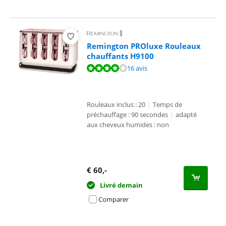
Remington PROluxe Rouleaux
chauffants H9100
La note est de 8,3 sur 10, basée sur 16 avis.
16 avis
Rouleaux inclus : 20
|
Temps de
préchauffage : 90 secondes
|
adapté
aux cheveux humides : non
€
60
,-
Livré demain
Comparer