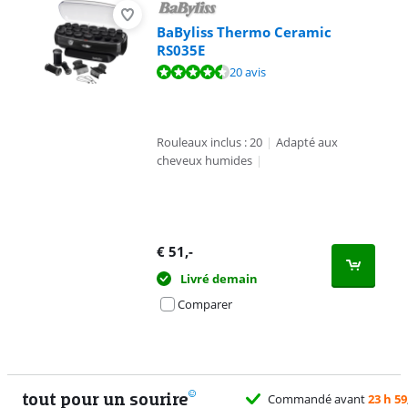
BaByliss Thermo Ceramic
RS035E
La note est de 8,9 sur 10, basée sur 20 avis.
20 avis
Rouleaux inclus : 20
|
Adapté aux
cheveux humides
|
€
51
,-
Livré demain
Comparer
tout pour un sourire
Commandé avant
23 h 59
,