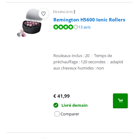
Remington H5600 Ionic Rollers
La note est de 8,4 sur 10, basée sur 13 avis.
13 avis
Rouleaux inclus : 20
|
Temps de
préchauffage : 120 secondes
|
adapté
aux cheveux humides : non
€
41,99
Livré demain
Comparer