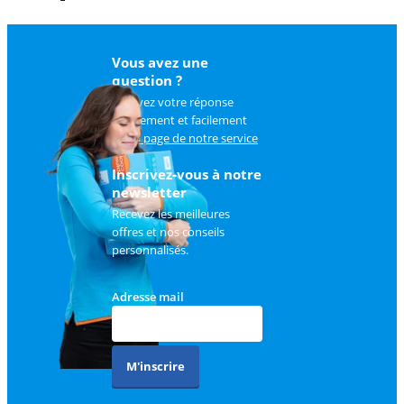
Vous avez une
question ?
Trouvez votre réponse
rapidement et facilement
sur
la page de notre service
client
.
Inscrivez-vous à notre
newsletter
Recevez les meilleures
offres et nos conseils
personnalisés.
Adresse mail
M'inscrire