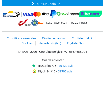
Tout sur Coolblue
Payer avec MasterCard et Visa via ClickToPay
Payer avec des écochèques
Payer avec Bancontact
Payer avec ApplePay
Webshop Trustmark 
Payer avec PayPal
Best
Retail Hi-Fi Electro Brand 2024
Trustprofile de Coolblue
Expédition et livraison avec bPost
Conditions générales
Résilier le contrat
Confidentialité
Cookies
Nederlands (NL)
English (EN)
© 1999 - 2026 - Coolblue België N.V. - 0867.686.774
Avis des clients :
Trustpilot 4/5
-
75 129 avis
Kiyoh 9.1/10
-
68 705 avis