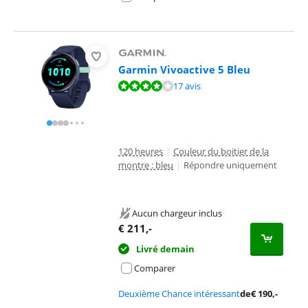
Garmin Vivoactive 5 Bleu
La note est de 8,3 sur 10, basée sur 17 avis.
17 avis
120 heures
|
Couleur du boitier de la
montre : bleu
|
Répondre uniquement
Aucun chargeur inclus
€
211
,-
Livré demain
Comparer
Deuxième Chance intéressant
de
€
190
,-