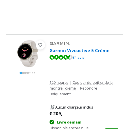
Garmin Vivoactive 5 Crème
La note est de 9,0 sur 10, basée sur 34 avis.
34 avis
120 heures
|
Couleur du boitier de la
montre : crème
|
Répondre
uniquement
Aucun chargeur inclus
€
209
,-
Livré demain
Disponible encore plus