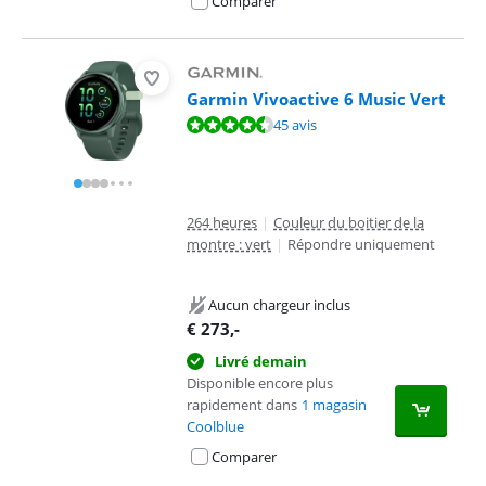
Comparer
Garmin Vivoactive 6 Music Vert
La note est de 8,7 sur 10, basée sur 45 avis.
45 avis
264 heures
|
Couleur du boitier de la
montre : vert
|
Répondre uniquement
Aucun chargeur inclus
€
273
,-
Livré demain
Disponible encore plus
rapidement dans
1 magasin
Coolblue
Comparer