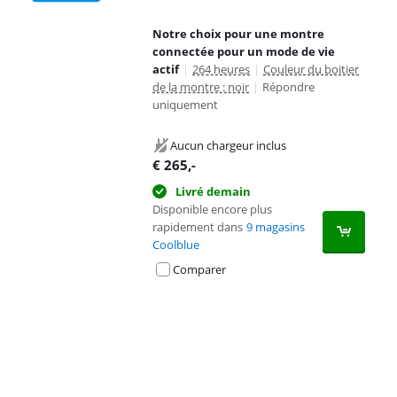
Notre choix pour une montre
connectée pour un mode de vie
actif
|
264 heures
|
Couleur du boitier
de la montre : noir
|
Répondre
uniquement
Aucun chargeur inclus
€
265
,-
Livré demain
Disponible encore plus
rapidement dans
9 magasins
Coolblue
Comparer
Advertentie