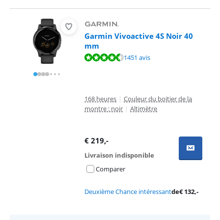
Garmin Vivoactive 4S Noir 40
mm
La note est de 8,7 sur 10, basée sur 1451 avis.
1451 avis
168 heures
|
Couleur du boitier de la
montre : noir
|
Altimètre
€
219
,-
Livraison indisponible
Comparer
Deuxième Chance intéressant
de
€
132
,-