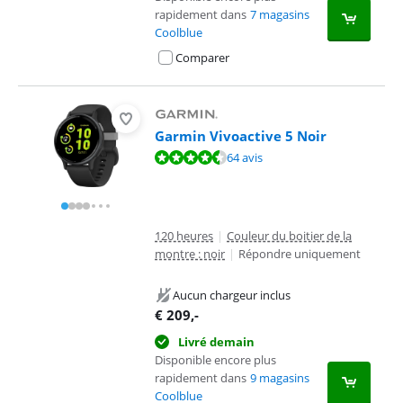
rapidement dans
7 magasins
Coolblue
Comparer
Garmin Vivoactive 5 Noir
La note est de 8,8 sur 10, basée sur 64 avis.
64 avis
120 heures
|
Couleur du boitier de la
montre : noir
|
Répondre uniquement
Aucun chargeur inclus
€
209
,-
Livré demain
Disponible encore plus
rapidement dans
9 magasins
Coolblue