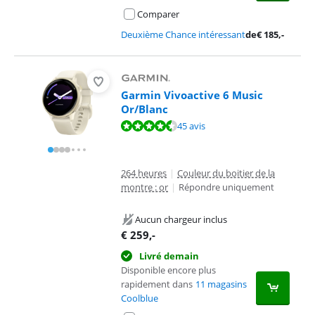
Comparer
Deuxième Chance intéressant
de
€
185
,-
Garmin Vivoactive 6 Music
Or/Blanc
La note est de 8,7 sur 10, basée sur 45 avis.
45 avis
264 heures
|
Couleur du boitier de la
montre : or
|
Répondre uniquement
Aucun chargeur inclus
€
259
,-
Livré demain
Disponible encore plus
rapidement dans
11 magasins
Coolblue