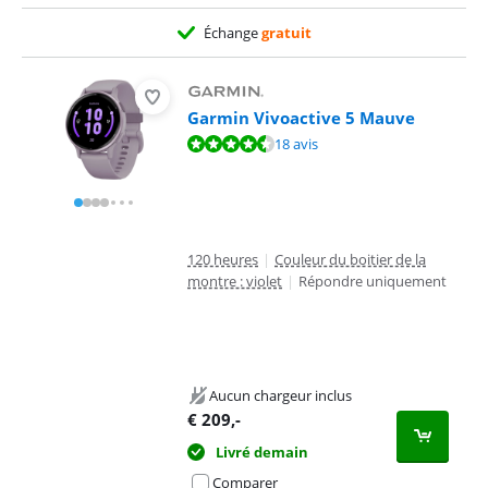
Échange
gratuit
Garmin Vivoactive 5 Mauve
La note est de 9,0 sur 10, basée sur 18 avis.
18 avis
120 heures
|
Couleur du boitier de la
montre : violet
|
Répondre uniquement
Aucun chargeur inclus
€
209
,-
Livré demain
Comparer