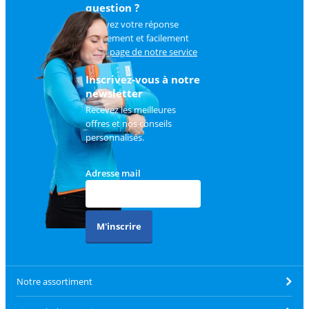
question ?
Trouvez votre réponse
rapidement et facilement
sur
la page de notre service
client
.
Inscrivez-vous à notre
newsletter
Recevez les meilleures
offres et nos conseils
personnalisés.
Adresse mail
M'inscrire
Notre assortiment