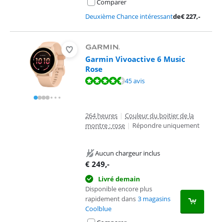
Comparer
Deuxième Chance intéressant
de
€
227
,-
Garmin Vivoactive 6 Music
Rose
La note est de 8,7 sur 10, basée sur 45 avis.
45 avis
264 heures
|
Couleur du boitier de la
montre : rose
|
Répondre uniquement
Aucun chargeur inclus
€
249
,-
Livré demain
Disponible encore plus
rapidement dans
3 magasins
Coolblue