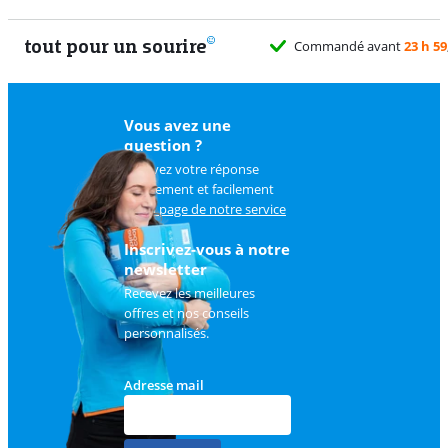
tout pour un sourire
Commandé avant
23 h 59
Vous avez une
question ?
Trouvez votre réponse
rapidement et facilement
sur
la page de notre service
client
.
Inscrivez-vous à notre
newsletter
Recevez les meilleures
offres et nos conseils
personnalisés.
Adresse mail