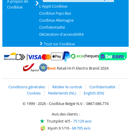
À propos de
L'Appli Coolblue
Coolblue
Coolblue Pays-Bas
Coolblue Allemagne
Confidentialité
Déclaration d'accessibilité
Tout sur Coolblue
Payer avec MasterCard et Visa via ClickToPay
Payer avec des écochèques
Payer avec Bancontact
Payer avec ApplePay
Webshop Trustmark 
Payer avec PayPal
Best
Retail Hi-Fi Electro Brand 2024
Trustprofile de Coolblue
Expédition et livraison avec bPost
Conditions générales
Résilier le contrat
Confidentialité
Cookies
Nederlands (NL)
English (EN)
© 1999 - 2026 - Coolblue België N.V. - 0867.686.774
Avis des clients :
Trustpilot 4/5
-
75 129 avis
Kiyoh 9.1/10
-
68 705 avis