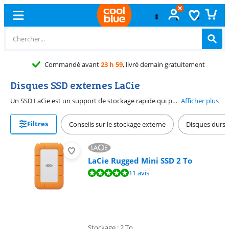
Commandé avant
23 h 59
, livré demain gratuitement
Disques SSD externes LaCie
Un SSD LaCie est un support de stockage rapide qui permet de compléter votre ordinateur. Si vous voulez emporter vos fichiers partout avec vous, choisissez un Rugged SSD de LaCie. Les SSD de cette gamme sont très robustes et résistent bien aux coups. Vous pourrez donc emporter votre SSD sans crainte. Si vous voulez transférer encore plus rapidement vos fichiers vers un périphérique, choisissez un SSD avec Thunderbolt. Ainsi, vos données seront écrites sur le SSD en un rien de temps.
Afficher plus
Filtres
Conseils sur le stockage externe
Disques durs 
LaCie Rugged Mini SSD 2 To
La note est de 9,8 sur 10, basée sur 11 avis.
11 avis
Stockage : 2 To