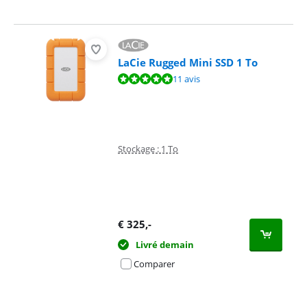
LaCie Rugged Mini SSD 1 To
La note est de 9,8 sur 10, basée sur 11 avis.
11 avis
Stockage : 1 To
€
325
,-
Livré demain
Comparer